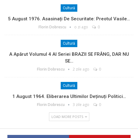
Cultură
5 August 1976. Asasinați De Securitate: Preotul Vasile…
Florin Dobrescu
o zi ago
0
Cultură
A Apărut Volumul 4 Al Seriei BRAZII SE FRÂNG, DAR NU
SE…
Florin Dobrescu
2 zile ago
0
Cultură
1 August 1964. Eliberarea Ultimilor Deținuți Politici…
Florin Dobrescu
3 zile ago
0
LOAD MORE POSTS