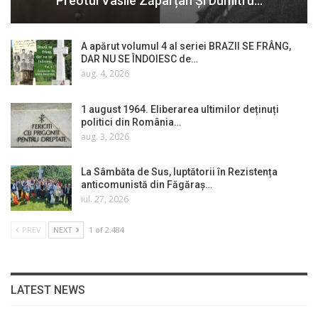
Preotul Vasile Zăpârțan Și Dumitru…
A apărut volumul 4 al seriei BRAZII SE FRÂNG,
DAR NU SE ÎNDOIESC de…
aug. 4, 2026
1 august 1964. Eliberarea ultimilor deținuți
politici din România…
aug. 3, 2026
La Sâmbăta de Sus, luptătorii în Rezistența
anticomunistă din Făgăraș…
iul. 27, 2026
PREV
NEXT
1 of 2.484
LATEST NEWS