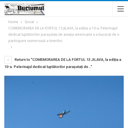
Home
Social
COMEMORAREA DE LA FORTUL 13 JILAVA, la ediția a 10-a. Pelerinajul
dedicat luptătorilor parașutați de aviația americană s-a bucurat de o
participare numeroasă a tinerilor.
Return to "COMEMORAREA DE LA FORTUL 13 JILAVA, la ediția a
10-a. Pelerinajul dedicat luptătorilor parașutați de…"