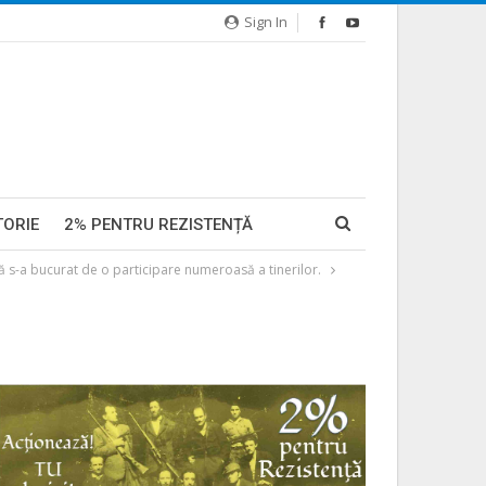
Sign In
TORIE
2% PENTRU REZISTENȚĂ
 s-a bucurat de o participare numeroasă a tinerilor.