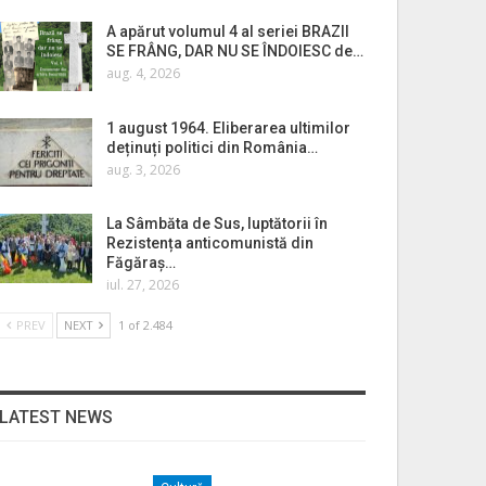
A apărut volumul 4 al seriei BRAZII
SE FRÂNG, DAR NU SE ÎNDOIESC de…
aug. 4, 2026
1 august 1964. Eliberarea ultimilor
deținuți politici din România…
aug. 3, 2026
La Sâmbăta de Sus, luptătorii în
Rezistența anticomunistă din
Făgăraș…
iul. 27, 2026
PREV
NEXT
1 of 2.484
LATEST NEWS