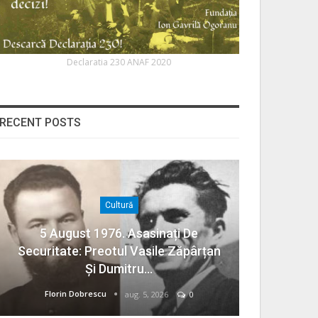
Declaratia 230 ANAF 2020
RECENT POSTS
Cultură
5 August 1976. Asasinați De
Securitate: Preotul Vasile Zăpârțan
Și Dumitru…
Florin Dobrescu
aug. 5, 2026
0