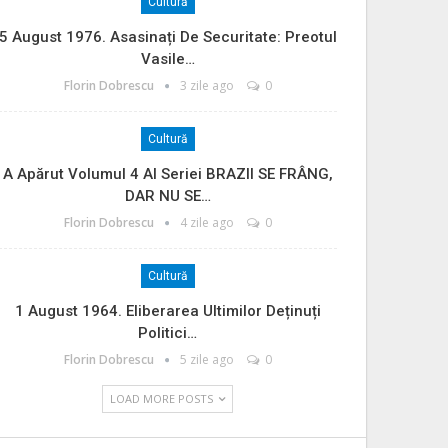
Cultură
5 August 1976. Asasinați De Securitate: Preotul
Vasile…
Florin Dobrescu
3 zile ago
0
Cultură
A Apărut Volumul 4 Al Seriei BRAZII SE FRÂNG,
DAR NU SE…
Florin Dobrescu
4 zile ago
0
Cultură
1 August 1964. Eliberarea Ultimilor Deținuți
Politici…
Florin Dobrescu
5 zile ago
0
LOAD MORE POSTS