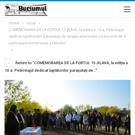
Home
Social
COMEMORAREA DE LA FORTUL 13 JILAVA, la ediția a 10-a. Pelerinajul
dedicat luptătorilor parașutați de aviația americană s-a bucurat de o
participare numeroasă a tinerilor.
Return to "COMEMORAREA DE LA FORTUL 13 JILAVA, la ediția a
10-a. Pelerinajul dedicat luptătorilor parașutați de…"