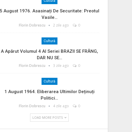
Cultură
5 August 1976. Asasinați De Securitate: Preotul
Vasile…
Florin Dobrescu
2 zile ago
0
Cultură
A Apărut Volumul 4 Al Seriei BRAZII SE FRÂNG,
DAR NU SE…
Florin Dobrescu
3 zile ago
0
Cultură
1 August 1964. Eliberarea Ultimilor Deținuți
Politici…
Florin Dobrescu
4 zile ago
0
LOAD MORE POSTS