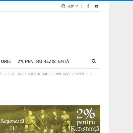
Sign In
TORIE
2% PENTRU REZISTENȚĂ
 s-a bucurat de o participare numeroasă a tinerilor.