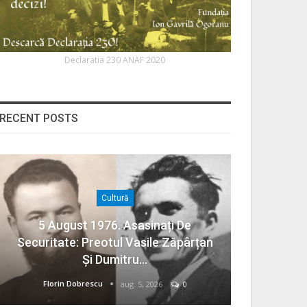
Declaratia 230 ANAF 2020
RECENT POSTS
Cultură
5 August 1976. Asasinați De
Securitate: Preotul Vasile Zăpârțan
Și Dumitru…
Florin Dobrescu
aug. 5, 2026
0