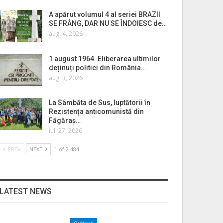
A apărut volumul 4 al seriei BRAZII
SE FRÂNG, DAR NU SE ÎNDOIESC de…
aug. 4, 2026
1 august 1964. Eliberarea ultimilor
deținuți politici din România…
aug. 3, 2026
La Sâmbăta de Sus, luptătorii în
Rezistența anticomunistă din
Făgăraș…
iul. 27, 2026
PREV
NEXT
1 of 2.484
LATEST NEWS