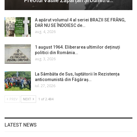
Preotul Vasile Zăpârțan Și Dumitru…
A apărut volumul 4 al seriei BRAZII SE FRÂNG,
DAR NU SE ÎNDOIESC de…
aug. 4, 2026
1 august 1964. Eliberarea ultimilor deținuți
politici din România…
aug. 3, 2026
La Sâmbăta de Sus, luptătorii în Rezistența
anticomunistă din Făgăraș…
iul. 27, 2026
PREV
NEXT
1 of 2.484
LATEST NEWS