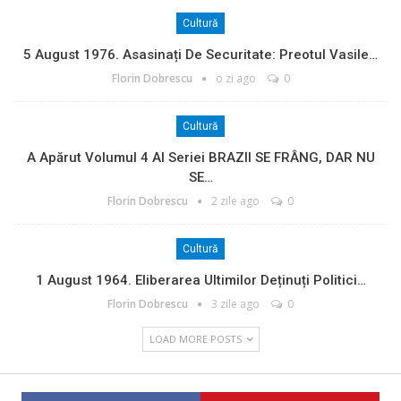
Cultură
5 August 1976. Asasinați De Securitate: Preotul Vasile…
Florin Dobrescu
o zi ago
0
Cultură
A Apărut Volumul 4 Al Seriei BRAZII SE FRÂNG, DAR NU
SE…
Florin Dobrescu
2 zile ago
0
Cultură
1 August 1964. Eliberarea Ultimilor Deținuți Politici…
Florin Dobrescu
3 zile ago
0
LOAD MORE POSTS