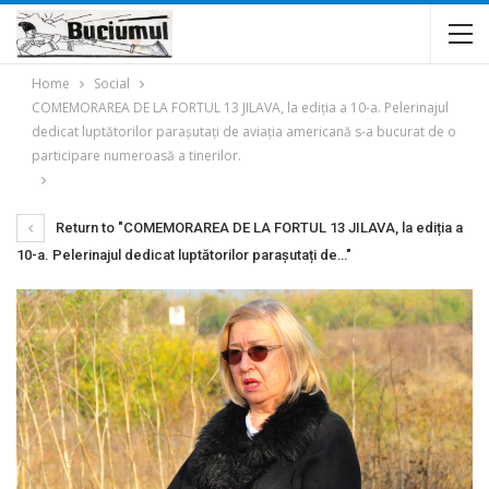
Home
Social
COMEMORAREA DE LA FORTUL 13 JILAVA, la ediția a 10-a. Pelerinajul
dedicat luptătorilor parașutați de aviația americană s-a bucurat de o
participare numeroasă a tinerilor.
Return to "COMEMORAREA DE LA FORTUL 13 JILAVA, la ediția a
10-a. Pelerinajul dedicat luptătorilor parașutați de…"