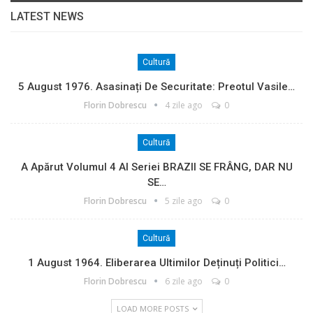
LATEST NEWS
Cultură
5 August 1976. Asasinați De Securitate: Preotul Vasile…
Florin Dobrescu
4 zile ago
0
Cultură
A Apărut Volumul 4 Al Seriei BRAZII SE FRÂNG, DAR NU
SE…
Florin Dobrescu
5 zile ago
0
Cultură
1 August 1964. Eliberarea Ultimilor Deținuți Politici…
Florin Dobrescu
6 zile ago
0
LOAD MORE POSTS