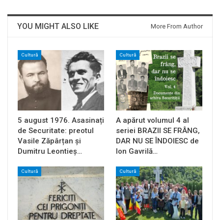
YOU MIGHT ALSO LIKE
More From Author
Cultură
Cultură
5 august 1976. Asasinați
A apărut volumul 4 al
de Securitate: preotul
seriei BRAZII SE FRÂNG,
Vasile Zăpârțan și
DAR NU SE ÎNDOIESC de
Dumitru Leontieș…
Ion Gavrilă…
Cultură
Cultură