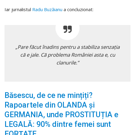
Iar jurnalistul
Radu Buzăianu
a concluzionat:
„Pare fācut înadins pentru a stabiliza senzația
cā e jale. Cā problema României asta e, cu
clanurile.”
Băsescu, de ce ne mințiți?
Rapoartele din OLANDA și
GERMANIA, unde PROSTITUȚIA e
LEGALĂ: 90% dintre femei sunt
FORȚATE