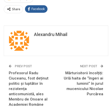
Share
Facebook
Alexandru Mihail
PREV POST
NEXT POST
Profesorul Radu
Mărturisitorii încolțiți:
Ciuceanu, fost deținut
Urlă haita de “îngeri ai
politic și luptător în
luminii” în jurul
rezistența
mucenicului Nicolae
anticomunistă, ales
Purcărea
Membru de Onoare al
Academiei Române