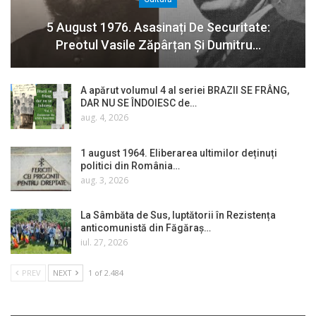
5 August 1976. Asasinați De Securitate:
Preotul Vasile Zăpârțan Și Dumitru…
A apărut volumul 4 al seriei BRAZII SE FRÂNG,
DAR NU SE ÎNDOIESC de…
aug. 4, 2026
1 august 1964. Eliberarea ultimilor deținuți
politici din România…
aug. 3, 2026
La Sâmbăta de Sus, luptătorii în Rezistența
anticomunistă din Făgăraș…
iul. 27, 2026
PREV
NEXT
1 of 2.484