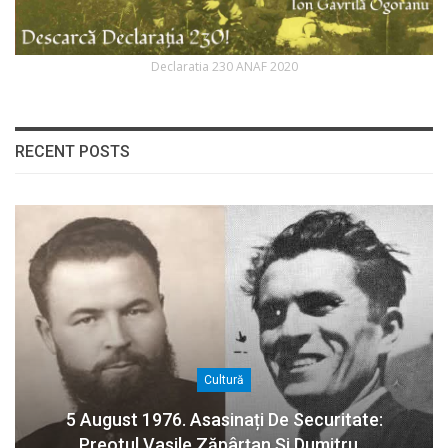
Declaratia 230 ANAF 2020
RECENT POSTS
Cultură
5 August 1976. Asasinați De Securitate:
Preotul Vasile Zăpârțan Și Dumitru…