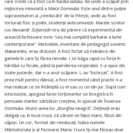
care crede că a fost ca în fundul iadului, de unde a scăpat prin
mijlocirea minunată a Maicii Domnului. Este unul dintre puţinii
supravieţuitori ai „reeducării” de la Piteşti, unde au fost
torturaţi fizic şi psihic studenţii anticomunişti. Marele scriitor
rus Alexandr
Soljeniţân
era de părere că experimentul din
această închisoare este “cea mai cumplită barbarie a lumii
contemporane”. Metodele, inventate de pedagogul sovietic
Makarenko, erau drăceşti. A fost forţat să mănânce din
gamela în care îşi făcea nevoile. I se băga capul cu forţa în
hârdăul cu fecale, până la pierderea respiraţiei. S-a opus din
toate puterile, dar n-a avut scăpare. L-au “botezat”. A fost
prea mult pentru dânsul, a fost momentul când practic n-a
mai realizat ce se întâmplă cu el sau cu cei din jur. După cum
istoriseşte, apogeul furiei torţionarilor se înregistra în
perioada marilor sărbători creştine, în special de Învierea
Domnului. Atunci avea loc „liturghia neagră“. Deţinuţii erau
obligaţi ca, în locul crucii, să sărute un falus mare, făcut din
săpun. Un cor, format din reeducaţi, hulea numele
Mântuitorului şi al Fecioarei Maria. Cruce îşi mai făceau doar