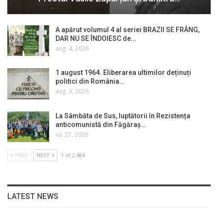
A apărut volumul 4 al seriei BRAZII SE FRÂNG,
DAR NU SE ÎNDOIESC de…
aug. 4, 2026
1 august 1964. Eliberarea ultimilor deținuți
politici din România…
aug. 3, 2026
La Sâmbăta de Sus, luptătorii în Rezistența
anticomunistă din Făgăraș…
iul. 27, 2026
PREV
NEXT
1 of 2.484
LATEST NEWS