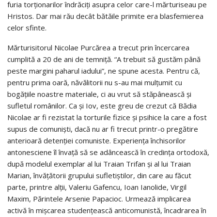
furia torţionarilor îndrăciţi asupra celor care-l mărturiseau pe
Hristos. Dar mai rău decât bătăile primite era blasfemierea
celor sfinte.
Mărturisitorul Nicolae Purcărea a trecut prin încercarea
cumplită a 20 de ani de temniţă. “A trebuit să gustăm până
peste margini paharul iadului”, ne spune acesta. Pentru că,
pentru prima oară, năvălitorii nu s-au mai mulţumit cu
bogăţiile noastre materiale, ci au vrut să stăpânească şi
sufletul românilor. Ca şi Iov, este greu de crezut că Bădia
Nicolae ar fi rezistat la torturile fizice şi psihice la care a fost
supus de comunişti, dacă nu ar fi trecut printr-o pregătire
anterioară detenţiei comuniste. Experienţa închisorilor
antonesciene îl învaţă să se adâncească în credinţa ortodoxă,
după modelul exemplar al lui Traian Trifan şi al lui Traian
Marian, învăţătorii grupului sufletiştilor, din care au făcut
parte, printre alţii, Valeriu Gafencu, Ioan Ianolide, Virgil
Maxim, Părintele Arsenie Papacioc. Urmează implicarea
activă în mişcarea studenţească anticomunistă, încadrarea în