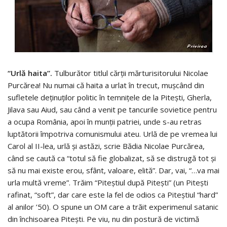
“Urlă haita”.
Tulburător titlul cărţii mărturisitorului Nicolae
Purcărea! Nu numai că haita a urlat în trecut, muşcând din
sufletele deţinuţilor politic în temniţele de la Piteşti, Gherla,
Jilava sau Aiud, sau când a venit pe tancurile sovietice pentru
a ocupa România, apoi în munţii patriei, unde s-au retras
luptătorii împotriva comunismului ateu. Urlă de pe vremea lui
Carol al II-lea, urlă şi astăzi, scrie Bădia Nicolae Purcărea,
când se caută ca “totul să fie globalizat, să se distrugă tot şi
să nu mai existe erou, sfânt, valoare, elită”. Dar, vai, “…va mai
urla multă vreme”. Trăim “Piteştiul după Piteşti” (un Piteşti
rafinat, “soft”, dar care este la fel de odios ca Piteştiul “hard”
al anilor ’50). O spune un OM care a trăit experimenul satanic
din închisoarea Piteşti. Pe viu, nu din postură de victimă