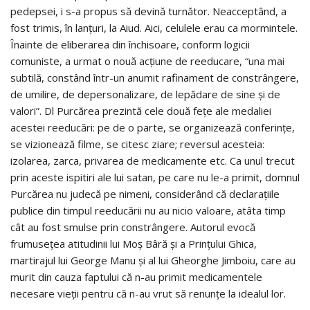
pedepsei, i s-a propus să devină turnător. Neacceptând, a
fost trimis, în lanţuri, la Aiud. Aici, celulele erau ca mormintele.
Înainte de eliberarea din închisoare, conform logicii
comuniste, a urmat o nouă acţiune de reeducare, “una mai
subtilă, constând într-un anumit rafinament de constrângere,
de umilire, de depersonalizare, de lepădare de sine şi de
valori”. Dl Purcărea prezintă cele două feţe ale medaliei
acestei reeducări: pe de o parte, se organizează conferinţe,
se vizionează filme, se citesc ziare; reversul acesteia:
izolarea, zarca, privarea de medicamente etc. Ca unul trecut
prin aceste ispitiri ale lui satan, pe care nu le-a primit, domnul
Purcărea nu judecă pe nimeni, considerând că declaraţiile
publice din timpul reeducării nu au nicio valoare, atâta timp
cât au fost smulse prin constrângere. Autorul evocă
frumuseţea atitudinii lui Moş Bâră şi a Prinţului Ghica,
martirajul lui George Manu şi al lui Gheorghe Jimboiu, care au
murit din cauza faptului că n-au primit medicamentele
necesare vieţii pentru că n-au vrut să renunţe la idealul lor.