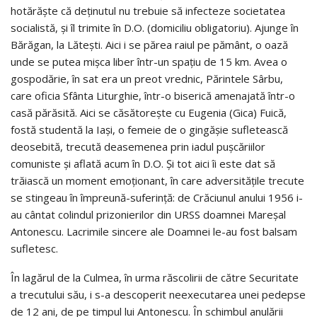
hotărăşte că deţinutul nu trebuie să infecteze societatea
socialistă, şi îl trimite în D.O. (domiciliu obligatoriu). Ajunge în
Bărăgan, la Lăteşti. Aici i se părea raiul pe pământ, o oază
unde se putea mişca liber într-un spaţiu de 15 km. Avea o
gospodărie, în sat era un preot vrednic, Părintele Sârbu,
care oficia Sfânta Liturghie, într-o biserică amenajată într-o
casă părăsită. Aici se căsătoreşte cu Eugenia (Gica) Fuică,
fostă studentă la Iaşi, o femeie de o gingăşie sufletească
deosebită, trecută deasemenea prin iadul puşcăriilor
comuniste şi aflată acum în D.O. Şi tot aici îi este dat să
trăiască un moment emoţionant, în care adversităţile trecute
se stingeau în împreună-suferinţă: de Crăciunul anului 1956 i-
au cântat colindul prizonierilor din URSS doamnei Mareşal
Antonescu. Lacrimile sincere ale Doamnei le-au fost balsam
sufletesc.
În lagărul de la Culmea, în urma răscolirii de către Securitate
a trecutului său, i s-a descoperit neexecutarea unei pedepse
de 12 ani, de pe timpul lui Antonescu. În schimbul anulării