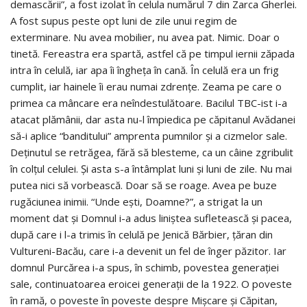
demascării”, a fost izolat în celula numărul 7 din Zarca Gherlei.
A fost supus peste opt luni de zile unui regim de
exterminare. Nu avea mobilier, nu avea pat. Nimic. Doar o
tinetă. Fereastra era spartă, astfel că pe timpul iernii zăpada
intra în celulă, iar apa îi îngheţa în cană. În celulă era un frig
cumplit, iar hainele îi erau numai zdrenţe. Zeama pe care o
primea ca mâncare era neîndestulătoare. Bacilul TBC-ist i-a
atacat plămânii, dar asta nu-l împiedica pe căpitanul Avădanei
să-i aplice “banditului” amprenta pumnilor şi a cizmelor sale.
Deţinutul se retrăgea, fără să blesteme, ca un câine zgribulit
în colţul celulei. Şi asta s-a întâmplat luni şi luni de zile. Nu mai
putea nici să vorbească. Doar să se roage. Avea pe buze
rugăciunea inimii. “Unde eşti, Doamne?”, a strigat la un
moment dat şi Domnul i-a adus liniştea sufletească şi pacea,
după care i l-a trimis în celulă pe Jenică Bărbier, ţăran din
Vultureni-Bacău, care i-a devenit un fel de înger păzitor. Iar
domnul Purcărea i-a spus, în schimb, povestea generaţiei
sale, continuatoarea eroicei generaţii de la 1922. O poveste
în ramă, o poveste în poveste despre Mişcare şi Căpitan,