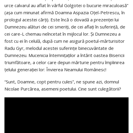
urce calvarul au aflat în vârful Golgotei o bucurie miraculoasă”
(aşa cum minunat afirmă Doamna Aspazia Oţel-Petrescu, în
prologul acestei cărţi). Este încă o dovadă a prezenţei lui
Dumnezeu alături de cei smeriţi, de cei aflaţi în suferinţă, de
cei care-L chemau neîncetat în mijlocul lor. Şi Dumnezeu a
fost cu ei în celulă, după cum ne asigură poetul-mărturisitor
Radu Gyr, melodul acestei suferinţe binecuvântate de
Dumnezeu. Mucenicia întemniţaţilor a întărit oastea Bisericii
triumfătoare, a celor care depun mărturie pentru împlinirea
ţelului generaţiei lor: Învierea Neamului Românesc!
“Sunt, Doamne, copt pentru cules”, ne spune azi, domnul
Nicolae Purcărea, asemeni poetului. Cine sunt culegătorii?