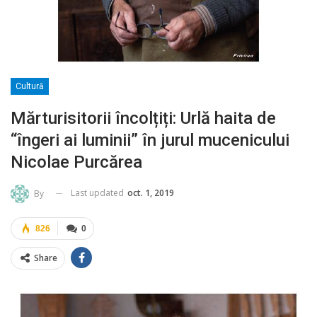
Cultură
Mărturisitorii încolțiți: Urlă haita de
“îngeri ai luminii” în jurul mucenicului
Nicolae Purcărea
Last updated
oct. 1, 2019
By
826
0
Share