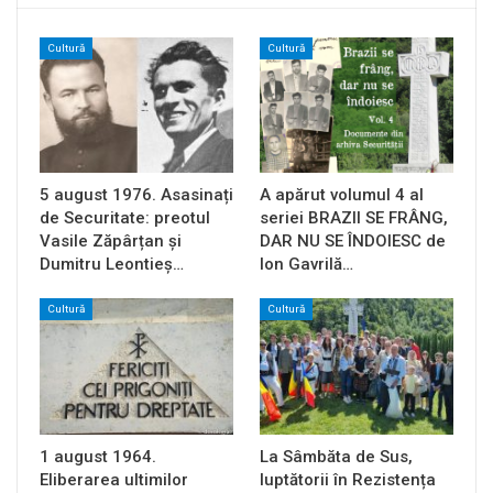
Cultură
Cultură
5 august 1976. Asasinați
A apărut volumul 4 al
de Securitate: preotul
seriei BRAZII SE FRÂNG,
Vasile Zăpârțan și
DAR NU SE ÎNDOIESC de
Dumitru Leontieș…
Ion Gavrilă…
Cultură
Cultură
1 august 1964.
La Sâmbăta de Sus,
Eliberarea ultimilor
luptătorii în Rezistența