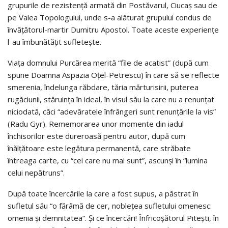
grupurile de rezistenţă armată din Postăvarul, Ciucaş sau de
pe Valea Topologului, unde s-a alăturat grupului condus de
învăţătorul-martir Dumitru Apostol. Toate aceste experienţe
l-au îmbunătăţit sufleteşte.
Viaţa domnului Purcărea merită “file de acatist” (după cum
spune Doamna Aspazia Oţel-Petrescu) în care să se reflecte
smerenia, îndelunga răbdare, tăria mărturisirii, puterea
rugăciunii, stăruinţa în ideal, în visul său la care nu a renunţat
niciodată, căci “adevăratele înfrângeri sunt renunţările la vis”
(Radu Gyr). Rememorarea unor momente din iadul
închisorilor este dureroasă pentru autor, după cum
înălţătoare este legătura permanentă, care străbate
întreaga carte, cu “cei care nu mai sunt”, ascunşi în “lumina
celui nepătruns”.
După toate încercările la care a fost supus, a păstrat în
sufletul său “o fărâmă de cer, nobleţea sufletului omenesc:
omenia şi demnitatea”. Şi ce încercări! Înfricoşătorul Piteşti, în