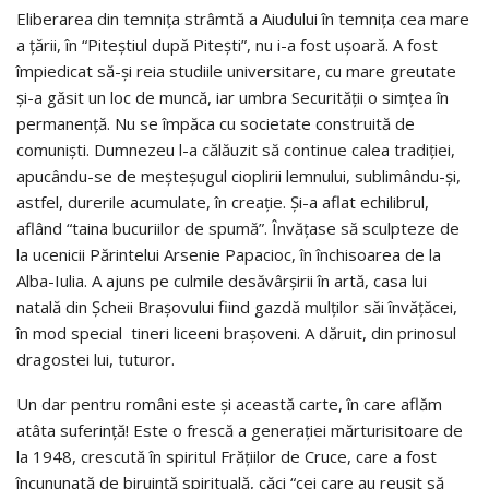
Eliberarea din temniţa strâmtă a Aiudului în temniţa cea mare
a ţării, în “Piteştiul după Piteşti”, nu i-a fost uşoară. A fost
împiedicat să-şi reia studiile universitare, cu mare greutate
şi-a găsit un loc de muncă, iar umbra Securităţii o simţea în
permanenţă. Nu se împăca cu societate construită de
comunişti. Dumnezeu l-a călăuzit să continue calea tradiţiei,
apucându-se de meşteşugul cioplirii lemnului, sublimându-şi,
astfel, durerile acumulate, în creaţie. Şi-a aflat echilibrul,
aflând “taina bucuriilor de spumă”. Învăţase să sculpteze de
la ucenicii Părintelui Arsenie Papacioc, în închisoarea de la
Alba-Iulia. A ajuns pe culmile desăvârşirii în artă, casa lui
natală din Şcheii Braşovului fiind gazdă mulţilor săi învăţăcei,
în mod special tineri liceeni braşoveni. A dăruit, din prinosul
dragostei lui, tuturor.
Un dar pentru români este şi această carte, în care aflăm
atâta suferinţă! Este o frescă a generaţiei mărturisitoare de
la 1948, crescută în spiritul Frăţiilor de Cruce, care a fost
încununată de biruinţă spirituală, căci “cei care au reuşit să