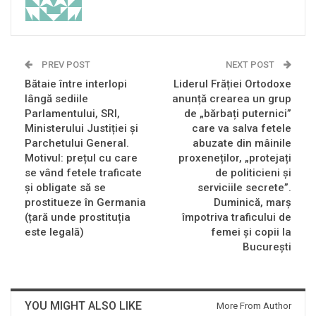
PREV POST
NEXT POST
Bătaie între interlopi
Liderul Frăției Ortodoxe
lângă sediile
anunță crearea un grup
Parlamentului, SRI,
de „bărbați puternici”
Ministerului Justiției și
care va salva fetele
Parchetului General.
abuzate din mâinile
Motivul: prețul cu care
proxeneților, „protejați
se vând fetele traficate
de politicieni și
și obligate să se
serviciile secrete”.
prostitueze în Germania
Duminică, marș
(țară unde prostituția
împotriva traficului de
este legală)
femei și copii la
București
YOU MIGHT ALSO LIKE
More From Author