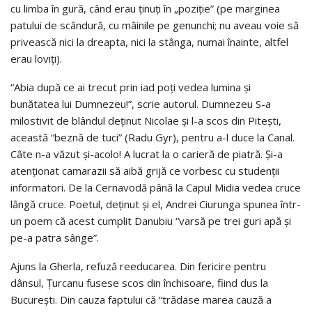
cu limba în gură, când erau ţinuţi în „poziţie” (pe marginea
patului de scândură, cu mâinile pe genunchi; nu aveau voie să
privească nici la dreapta, nici la stânga, numai înainte, altfel
erau loviţi).
“Abia după ce ai trecut prin iad poţi vedea lumina şi
bunătatea lui Dumnezeu!”, scrie autorul. Dumnezeu S-a
milostivit de blândul deţinut Nicolae şi l-a scos din Piteşti,
această “beznă de tuci” (Radu Gyr), pentru a-l duce la Canal.
Câte n-a văzut şi-acolo! A lucrat la o carieră de piatră. Şi-a
atenţionat camarazii să aibă grijă ce vorbesc cu studenţii
informatori. De la Cernavodă până la Capul Midia vedea cruce
lângă cruce. Poetul, deţinut şi el, Andrei Ciurunga spunea într-
un poem că acest cumplit Danubiu “varsă pe trei guri apă şi
pe-a patra sânge”.
Ajuns la Gherla, refuză reeducarea. Din fericire pentru
dânsul, Ţurcanu fusese scos din închisoare, fiind dus la
Bucureşti. Din cauza faptului că “trădase marea cauză a