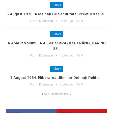
Cultură
5 August 1976. Asasinați De Securitate: Preotul Vasile…
Florin Dobrescu
3 zile ago
0
Cultură
A Apărut Volumul 4 Al Seriei BRAZII SE FRÂNG, DAR NU
SE…
Florin Dobrescu
4 zile ago
0
Cultură
1 August 1964. Eliberarea Ultimilor Deținuți Politici…
Florin Dobrescu
5 zile ago
0
LOAD MORE POSTS