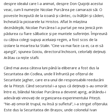
despre idealul care l-a animat, despre Don Quijoţii acestui
veac, cum îi numeşte Nicolae Purcărea pe camarazii săi. O
poveste începută de la icoană şi cântec, cu înălţări şi căderi,
încheiată la picioarele lui Hristos. Aflat în mlaştina
deznădejdii, Nicolae Purcărea l-a purtat pe nea Jenică prin
pădurea cu fiare sălbatice şi pe muntele suferinţei. Împreună
cu câţiva colegi supuşi aceluiaşi regim, a fost scos de la
izolare la moartea lui Stalin. “Cine va mai face ca ei, ca ei să
ajungă”, spunea Goiciu, directorul închisorii, celorlalţi deţinuţi.
Arătau ca nişte stafii.
Când mai avea câteva luni până la eliberare a fost dus la
Securitatea din Codlea, unde îl înfruntă pe ofiţerul de
Securitate Jagher, care era unul din responsabilii reeducării
de la Piteşti. Când securistul i-a spus că deţinuţii s-au omorât
între ei, blândul Nicolae Purcărea a devenit aprig, arătându-i
adevăraţii vinovaţi de organizarea experimentului Piteşti.
“Ne-aţi omorât trupul, nu însă şi sufletul”, i-a strigat ofiţerului.
Este dus la Securitatea din Braşov, unde colonelul Ivan