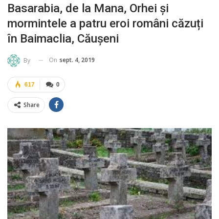
Basarabia, de la Mana, Orhei și
mormintele a patru eroi români căzuți
în Baimaclia, Căușeni
On
sept. 4, 2019
By
617
0
Share