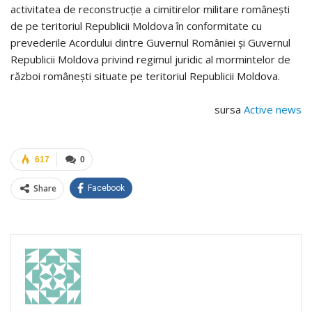
activitatea de reconstrucție a cimitirelor militare românești
de pe teritoriul Republicii Moldova în conformitate cu
prevederile Acordului dintre Guvernul României și Guvernul
Republicii Moldova privind regimul juridic al mormintelor de
război românești situate pe teritoriul Republicii Moldova.
„În afară de marea onoare pe care o avem în a-i cinsti pe înaintașii care au 
sursa
Active news
617
0
Share
Facebook