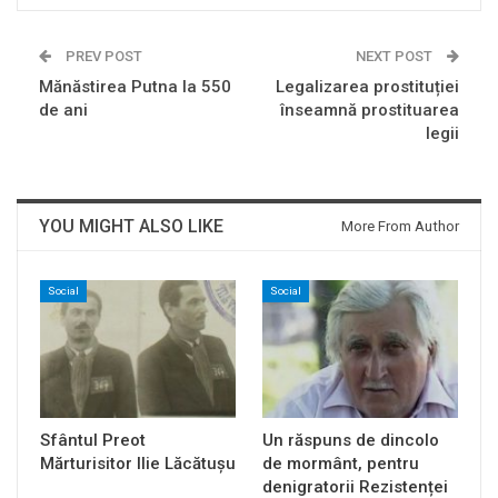
PREV POST
NEXT POST
Mănăstirea Putna la 550
Legalizarea prostituției
de ani
înseamnă prostituarea
legii
YOU MIGHT ALSO LIKE
More From Author
Social
Social
Sfântul Preot
Un răspuns de dincolo
Mărturisitor Ilie Lăcătușu
de mormânt, pentru
denigratorii Rezistenței