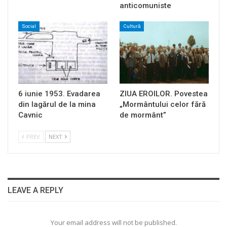
anticomuniste
Social
Cultură
6 iunie 1953. Evadarea
ZIUA EROILOR. Povestea
din lagărul de la mina
„Mormântului celor fără
Cavnic
de mormânt”
PREV
NEXT
LEAVE A REPLY
Your email address will not be published.