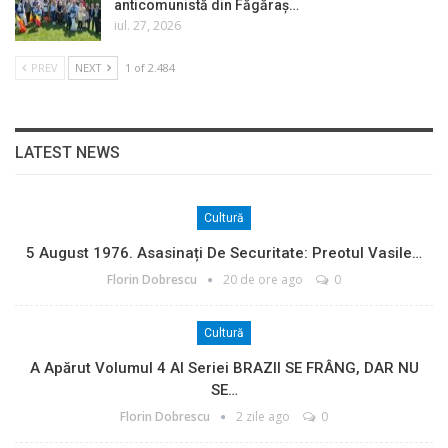
anticomunistă din Făgăraș…
iul. 27, 2026
PREV
NEXT
1 of 2.484
LATEST NEWS
Cultură
5 August 1976. Asasinați De Securitate: Preotul Vasile…
Florin Dobrescu
20 de ore ago
0
Cultură
A Apărut Volumul 4 Al Seriei BRAZII SE FRÂNG, DAR NU
SE…
Florin Dobrescu
2 zile ago
0