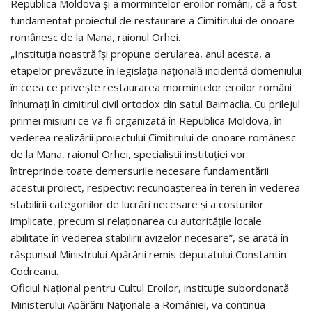
Republica Moldova și a mormintelor eroilor români, că a fost
fundamentat proiectul de restaurare a Cimitirului de onoare
românesc de la Mana, raionul Orhei.
„Instituția noastră își propune derularea, anul acesta, a
etapelor prevăzute în legislația națională incidentă domeniului
în ceea ce privește restaurarea mormintelor eroilor români
înhumați în cimitirul civil ortodox din satul Baimaclia. Cu prilejul
primei misiuni ce va fi organizată în Republica Moldova, în
vederea realizării proiectului Cimitirului de onoare românesc
de la Mana, raionul Orhei, specialiștii instituției vor
întreprinde toate demersurile necesare fundamentării
acestui proiect, respectiv: recunoașterea în teren în vederea
stabilirii categoriilor de lucrări necesare și a costurilor
implicate, precum și relaționarea cu autoritățile locale
abilitate în vederea stabilirii avizelor necesare”, se arată în
răspunsul Ministrului Apărării remis deputatului Constantin
Codreanu.
Oficiul Național pentru Cultul Eroilor, instituție subordonată
Ministerului Apărării Naționale a României, va continua