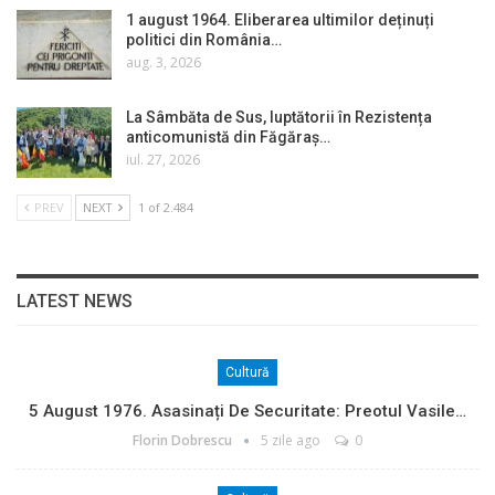
1 august 1964. Eliberarea ultimilor deținuți
politici din România…
aug. 3, 2026
La Sâmbăta de Sus, luptătorii în Rezistența
anticomunistă din Făgăraș…
iul. 27, 2026
PREV
NEXT
1 of 2.484
LATEST NEWS
Cultură
5 August 1976. Asasinați De Securitate: Preotul Vasile…
Florin Dobrescu
5 zile ago
0