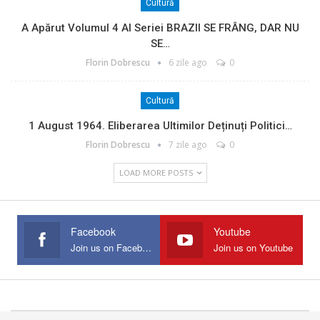
Cultură
A Apărut Volumul 4 Al Seriei BRAZII SE FRÂNG, DAR NU
SE…
Florin Dobrescu
6 zile ago
0
Cultură
1 August 1964. Eliberarea Ultimilor Deținuți Politici…
Florin Dobrescu
7 zile ago
0
LOAD MORE POSTS
Facebook
Youtube
Join us on Facebook
Join us on Youtube