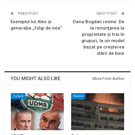
PREV POST
NEXT POST
Exemplul lui Alex şi
Oana Bogdan revine: De
generaţia „fulgi de nea“
la renunţarea la
proprietate şi trai în
grupuri, la un model
bazat pe creşterea
stării de bine
YOU MIGHT ALSO LIKE
More From Author
Cultură
Politică