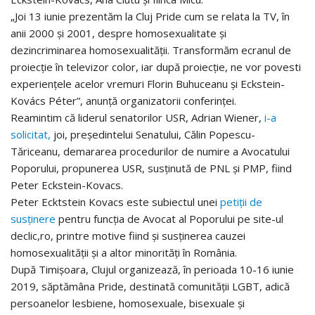
„Joi 13 iunie prezentăm la Cluj Pride cum se relata la TV, în
anii 2000 și 2001, despre homosexualitate și
dezincriminarea homosexualității. Transformăm ecranul de
proiecție în televizor color, iar după proiecție, ne vor povesti
experiențele acelor vremuri Florin Buhuceanu și Eckstein-
Kovács Péter”, anunță organizatorii conferinței.
Reamintim că liderul senatorilor USR, Adrian Wiener,
i-a
solicitat,
joi, președintelui Senatului, Călin Popescu-
Tăriceanu, demararea procedurilor de numire a Avocatului
Poporului, propunerea USR, susținută de PNL și PMP, fiind
Peter Eckstein-Kovacs.
Peter Ecktstein Kovacs este subiectul unei
petiții de
susținere
pentru funcția de Avocat al Poporului pe site-ul
declic,ro, printre motive fiind și susținerea cauzei
homosexualității și a altor minorități în România.
După Timișoara, Clujul organizează, în perioada 10-16 iunie
2019, săptămâna Pride, destinată comunității LGBT, adică
persoanelor lesbiene, homosexuale, bisexuale și