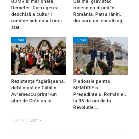
UDMR și marioneta
Cel mai grav atac
Demeter: Distrugerea
rusesc cu dronă în
deschisă a culturii
România. Patru răniți,
române sub nasul unui
din care doi spitalizați,…
stat…
Cultură
Cultură
Rezistența făgărășeană,
Pledoarie pentru
defăimată de Cătălin
MEMORIE a
Avramescu printr-un
Președintelui României,
atac de Crăciun la…
la 36 de ani de la
Revoluție.…
PREV
NEXT