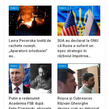
Extern
Extern
Lavra Pecerska lovită de
SUA au declarat la ONU
rachete rusești.
că Rusia a suferit un
„Aparatorii ortodoxiei”
eșec strategic în
au…
războiul împotriva…
Extern
Extern
Putin a redenumit
Roșca și Cubreacov.
Academia FSB după
Răzvan Gheorghe
Felix Dzerjinski, atrocele
despre cum au deturnat