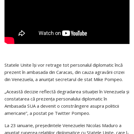
Statele Unite îşi vor retrage tot personalul diplomatic încă
prezent în ambasada din Caracas, din cauza agravării crizei
din Venezuela, a anunţat secretarul de stat Mike Pompeo.
„Această decizie reflectă degradarea situaţiei în Venezuela şi
constatarea că prezenţa personalului diplomatic în
Ambasada SUA a devenit o constrângere asupra politicii
americane”, a postat pe Twitter Pompeo.
La 23 ianuarie, preşedintele Venezuelei Nicolas Maduro a
anunţat ruperea relaţiilor diplomatice cu Statele Unite, care l-