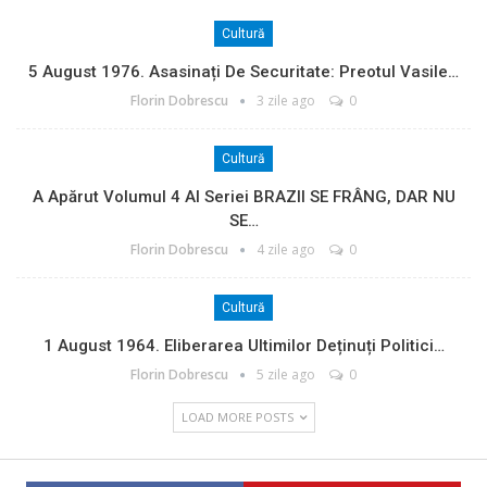
Cultură
5 August 1976. Asasinați De Securitate: Preotul Vasile…
Florin Dobrescu
3 zile ago
0
Cultură
A Apărut Volumul 4 Al Seriei BRAZII SE FRÂNG, DAR NU
SE…
Florin Dobrescu
4 zile ago
0
Cultură
1 August 1964. Eliberarea Ultimilor Deținuți Politici…
Florin Dobrescu
5 zile ago
0
LOAD MORE POSTS