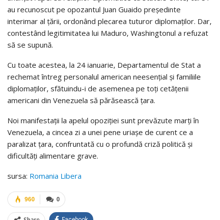
au recunoscut pe opozantul Juan Guaido preşedinte
interimar al ţării, ordonând plecarea tuturor diplomaţilor. Dar,
contestând legitimitatea lui Maduro, Washingtonul a refuzat
să se supună.
Cu toate acestea, la 24 ianuarie, Departamentul de Stat a
rechemat întreg personalul american neesenţial şi familiile
diplomaţilor, sfătuindu-i de asemenea pe toţi cetăţenii
americani din Venezuela să părăsească ţara.
Noi manifestaţii la apelul opoziţiei sunt prevăzute marţi în
Venezuela, a cincea zi a unei pene uriaşe de curent ce a
paralizat ţara, confruntată cu o profundă criză politică şi
dificultăţi alimentare grave.
sursa:
Romania Libera
960
0
Share
Facebook