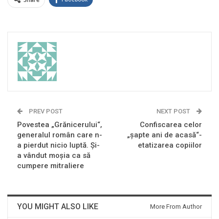
PREV POST
NEXT POST
Povestea „Grănicerului“,
Confiscarea celor
generalul român care n-
„șapte ani de acasă“-
a pierdut nicio luptă. Şi-
etatizarea copiilor
a vândut moşia ca să
cumpere mitraliere
YOU MIGHT ALSO LIKE
More From Author