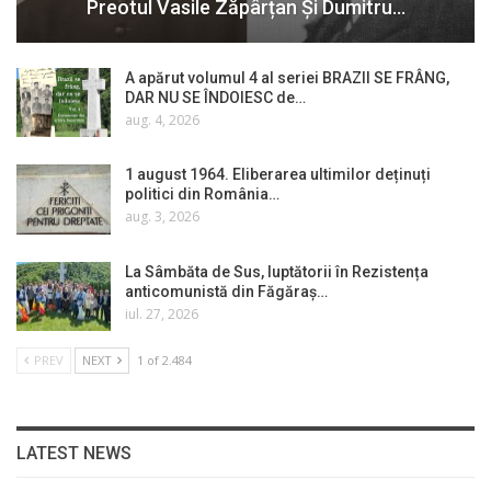
Preotul Vasile Zăpârțan Și Dumitru…
A apărut volumul 4 al seriei BRAZII SE FRÂNG,
DAR NU SE ÎNDOIESC de…
aug. 4, 2026
1 august 1964. Eliberarea ultimilor deținuți
politici din România…
aug. 3, 2026
La Sâmbăta de Sus, luptătorii în Rezistența
anticomunistă din Făgăraș…
iul. 27, 2026
PREV
NEXT
1 of 2.484
LATEST NEWS