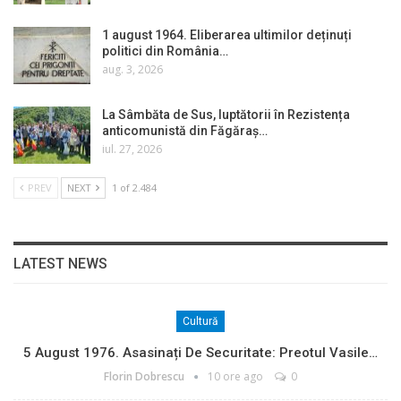
1 august 1964. Eliberarea ultimilor deținuți
politici din România…
aug. 3, 2026
La Sâmbăta de Sus, luptătorii în Rezistența
anticomunistă din Făgăraș…
iul. 27, 2026
PREV
NEXT
1 of 2.484
LATEST NEWS
Cultură
5 August 1976. Asasinați De Securitate: Preotul Vasile…
Florin Dobrescu
10 ore ago
0