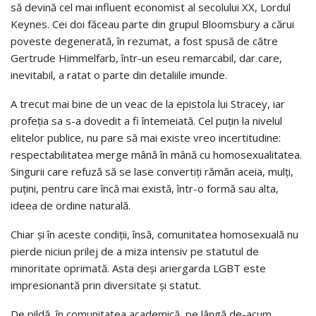
să devină cel mai influent economist al secolului XX, Lordul
Keynes. Cei doi făceau parte din grupul Bloomsbury a cărui
poveste degenerată, în rezumat, a fost spusă de către
Gertrude Himmelfarb, într-un eseu remarcabil, dar care,
inevitabil, a ratat o parte din detaliile imunde.
A trecut mai bine de un veac de la epistola lui Stracey, iar
profeția sa s-a dovedit a fi întemeiată. Cel puțin la nivelul
elitelor publice, nu pare să mai existe vreo incertitudine:
respectabilitatea merge mână în mână cu homosexualitatea.
Singurii care refuză să se lase convertiți rămân aceia, mulți,
puțini, pentru care încă mai există, într-o formă sau alta,
ideea de ordine naturală.
Chiar și în aceste condiții, însă, comunitatea homosexuală nu
pierde niciun prilej de a miza intensiv pe statutul de
minoritate oprimată. Asta deși ariergarda LGBT este
impresionantă prin diversitate și statut.
De pildă, în comunitatea academică, pe lângă de-acum