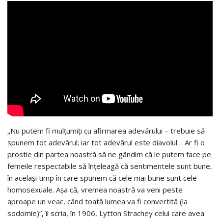
„Nu putem fi mulțumiți cu afirmarea adevărului – trebuie să
spunem tot adevărul; iar tot adevărul este diavolul… Ar fi o
prostie din partea noastră să ne gândim că le putem face pe
femeile respectabile să înțeleagă că sentimentele sunt bune,
în același timp în care spunem că cele mai bune sunt cele
homosexuale. Așa că, vremea noastră va veni peste
aproape un veac, când toată lumea va fi convertită (la
sodomie)”, îi scria, în 1906, Lytton Strachey celui care avea