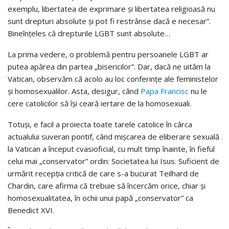
exemplu, libertatea de exprimare și libertatea religioasă nu
sunt drepturi absolute și pot fi restrânse dacă e necesar”.
Bineînțeles că drepturile LGBT sunt absolute…
La prima vedere, o problemă pentru persoanele LGBT ar
putea apărea din partea „bisericilor”. Dar, dacă ne uităm la
Vatican, observăm că acolo au loc conferințe ale feministelor
și homosexualilor. Asta, desigur, când
Papa Francisc
nu le
cere catolicilor să își ceară iertare de la homosexuali.
Totuși, e facil a proiecta toate tarele catolice în cârca
actualului suveran pontif, când mișcarea de eliberare sexuală
la Vatican a început cvasioficial, cu mult timp înainte, în fieful
celui mai „conservator” ordin: Societatea lui Isus. Suficient de
urmărit recepția critică de care s-a bucurat Teilhard de
Chardin, care afirma că trebuie să încercăm orice, chiar și
homosexualitatea, în ochii unui papă „conservator” ca
Benedict XVI.