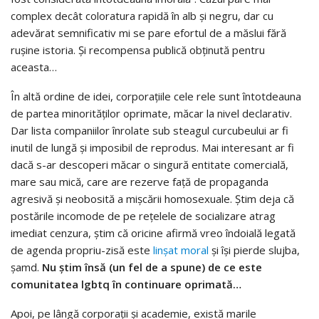
complex decât coloratura rapidă în alb și negru, dar cu
adevărat semnificativ mi se pare efortul de a măslui fără
rușine istoria. Și recompensa publică obținută pentru
aceasta…
În altă ordine de idei, corporațiile cele rele sunt întotdeauna
de partea minorităților oprimate, măcar la nivel declarativ.
Dar lista companiilor înrolate sub steagul curcubeului ar fi
inutil de lungă și imposibil de reprodus. Mai interesant ar fi
dacă s-ar descoperi măcar o singură entitate comercială,
mare sau mică, care are rezerve față de propaganda
agresivă și neobosită a mișcării homosexuale. Știm deja că
postările incomode de pe rețelele de socializare atrag
imediat cenzura, știm că oricine afirmă vreo îndoială legată
de agenda propriu-zisă este
linșat moral
și își pierde slujba,
șamd.
Nu știm însă (un fel de a spune) de ce este
comunitatea lgbtq în continuare oprimată…
Apoi, pe lângă corporații și academie, există marile