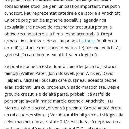
consacratele studii de gen, un bastion important, mai puțin
cunoscut, l-au reprezentat catedrele de istorie a Antichității.
Ca orice program de inginerie socială, și agenda noii
sexualități are nevoie de rescrierea trecutului pentru a
obține recunoaștere și a fi mai lesne acceptabilă. Drept
urmare, în ultimii zeci de ani au prisosit
istoricii
(mult prea
notorii) și istoriile (mult prea denaturate) ale unei Antichități
grecești, în care homosexualitatea era legitimă.
Se poate spune că este doar o coincidență că toți istoricii
faimoși (Walter Pater, John Boswell, John Winkler, David
Halperin, Michael Foucault) care susțineau această teorie
erau sodomiți, unii cu propensiuni sado-masochiste. Deși e
greu de crezut. Pe de altă parte, probabil că astfel de
personaje avea în minte marele istoric al Antichității, H.I.
Marrou, când a scris: „ei vor să prezinte Grecia Antică drept
un rai al perverșilor (…) Vocabularul limbii grecești și legislația
celor mai multe orașe-state întăresc ideea că depravarea a
fost considerată întotdeauna imorală”. Cazul pare mai