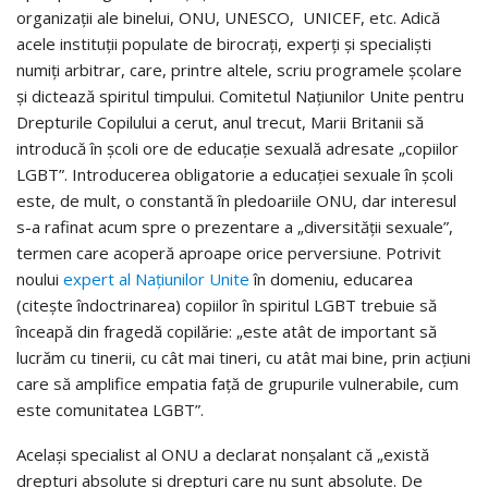
organizații ale binelui, ONU, UNESCO, UNICEF, etc. Adică
acele instituții populate de birocrați, experți și specialiști
numiți arbitrar, care, printre altele, scriu programele școlare
și dictează spiritul timpului. Comitetul Națiunilor Unite pentru
Drepturile Copilului a cerut, anul trecut, Marii Britanii să
introducă în școli ore de educație sexuală adresate „copiilor
LGBT”. Introducerea obligatorie a educației sexuale în școli
este, de mult, o constantă în pledoariile ONU, dar interesul
s-a rafinat acum spre o prezentare a „diversității sexuale”,
termen care acoperă aproape orice perversiune. Potrivit
noului
expert al Națiunilor Unite
în domeniu, educarea
(citește îndoctrinarea) copiilor în spiritul LGBT trebuie să
înceapă din fragedă copilărie: „este atât de important să
lucrăm cu tinerii, cu cât mai tineri, cu atât mai bine, prin acțiuni
care să amplifice empatia față de grupurile vulnerabile, cum
este comunitatea LGBT”.
Același specialist al ONU a declarat nonșalant că „există
drepturi absolute și drepturi care nu sunt absolute. De