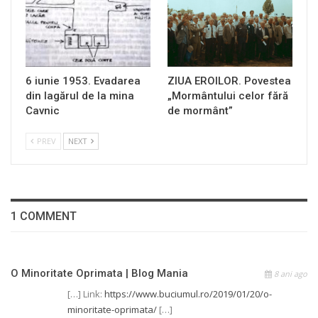
6 iunie 1953. Evadarea
ZIUA EROILOR. Povestea
din lagărul de la mina
„Mormântului celor fără
Cavnic
de mormânt”
PREV
NEXT
1 COMMENT
O Minoritate Oprimata | Blog Mania
8 ani ago
[…] Link:
https://www.buciumul.ro/2019/01/20/o-
minoritate-oprimata/
[…]