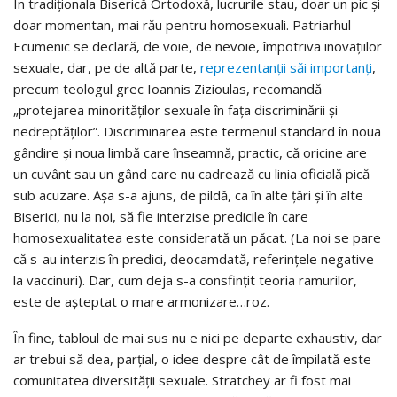
În tradiționala Biserică Ortodoxă, lucrurile stau, doar un pic și
doar momentan, mai rău pentru homosexuali. Patriarhul
Ecumenic se declară, de voie, de nevoie, împotriva inovațiilor
sexuale, dar, pe de altă parte,
reprezentanții săi importanți
,
precum teologul grec Ioannis Zizioulas, recomandă
„protejarea minorităților sexuale în fața discriminării și
nedreptăților”. Discriminarea este termenul standard în noua
gândire și noua limbă care înseamnă, practic, că oricine are
un cuvânt sau un gând care nu cadrează cu linia oficială pică
sub acuzare. Așa s-a ajuns, de pildă, ca în alte țări și în alte
Biserici, nu la noi, să fie interzise predicile în care
homosexualitatea este considerată un păcat. (La noi se pare
că s-au interzis în predici, deocamdată, referințele negative
la vaccinuri). Dar, cum deja s-a consfințit teoria ramurilor,
este de așteptat o mare armonizare…roz.
În fine, tabloul de mai sus nu e nici pe departe exhaustiv, dar
ar trebui să dea, parțial, o idee despre cât de împilată este
comunitatea diversității sexuale. Stratchey ar fi fost mai