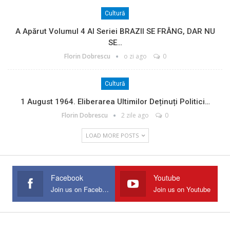
Cultură
A Apărut Volumul 4 Al Seriei BRAZII SE FRÂNG, DAR NU
SE…
Florin Dobrescu
o zi ago
0
Cultură
1 August 1964. Eliberarea Ultimilor Deținuți Politici…
Florin Dobrescu
2 zile ago
0
LOAD MORE POSTS
Facebook
Youtube
Join us on Facebook
Join us on Youtube