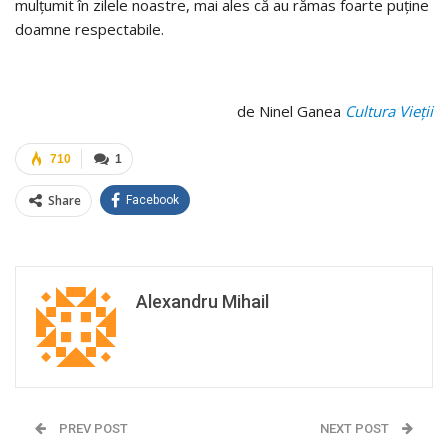
mulțumit în zilele noastre, mai ales că au rămas foarte puține
doamne respectabile.
de Ninel Ganea
Cultura Vieții
710
1
Share
Facebook
Alexandru Mihail
PREV POST
NEXT POST