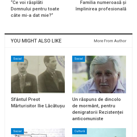
“Ce voi răsplăti
Familia numeroasă și
Domnului pentru toate
împlinirea profesională
câte mi-a dat mie?”
YOU MIGHT ALSO LIKE
More From Author
Social
Social
Sfântul Preot
Un răspuns de dincolo
Mărturisitor Ilie Lăcătușu
de mormânt, pentru
denigratorii Rezistenței
anticomuniste
Social
Cultură