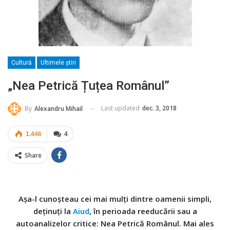
Cultură
Ultimele ştiri
„Nea Petrică Țuțea Românul”
Last updated
dec. 3, 2018
By
Alexandru Mihail
1.446
4
Share
Așa-l cunoșteau cei mai mulți dintre oamenii simpli,
deținuți la
Aiud
, în perioada reeducării sau a
autoanalizelor critice: Nea Petrică Românul. Mai ales