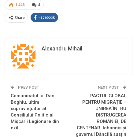
1.446
4
Share
Facebook
Alexandru Mihail
PREV POST
NEXT POST
Comunicatul lui Dan
PACTUL GLOBAL
Boghiu, ultim
PENTRU MIGRAȚIE –
supraviețuitor al
UNIREA ÎNTRU
Consiliului Politic al
DISTRUGEREA
Mișcării Legionare din
ROMÂNIEI, DE
exil
CENTENAR. Iohannis și
guvernul Dăncilă susțin