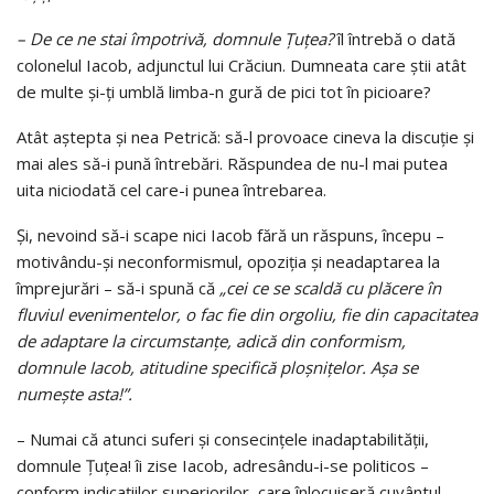
– De ce ne stai împotrivă, domnule Țuțea?
îl întrebă o dată
colonelul Iacob, adjunctul lui Crăciun. Dumneata care ştii atât
de multe şi-ţi umblă limba-n gură de pici tot în picioare?
Atât aştepta şi nea Petrică: să-l provoace cineva la discuţie şi
mai ales să-i pună întrebări. Răspundea de nu-l mai putea
uita niciodată cel care-i punea întrebarea.
Şi, nevoind să-i scape nici Iacob fără un răspuns, începu –
motivându-şi neconformismul, opoziţia şi neadaptarea la
împrejurări – să-i spună că
„cei ce se scaldă cu plăcere în
fluviul evenimentelor, o fac fie din orgoliu, fie din capacitatea
de adaptare la circumstanţe, adică din conformism,
domnule Iacob, atitudine specifică ploşniţelor. Aşa se
numeşte asta!”.
– Numai că atunci suferi şi consecinţele inadaptabilităţii,
domnule Țuțea! îi zise Iacob, adresându-i-se politicos –
conform indicaţiilor superiorilor, care înlocuiseră cuvântul