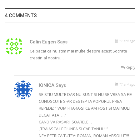
4 COMMENTS
11 ani ago
Calin Eugen
Says
Ce pacat ca nu stim mai multe despre acest Socrate
crestin al nostru…
Reply
11 ani ago
IONICA
Says
SE STIU MULTE DAR NU SUNT SI NU SE VREA SA FIE
CUNOSCUTE S-AR DESTEPTA POPORUL PREA
REPEDE: ” VOM FI IARA-SI CE AM FOST SI MAI MULT
DECAT ATAT…”
CAND VA RASARII SOARELE…
„TRAIASCA LEGIUNEA SI CAPITANUL!!!”
NEA PETRICA TUTEA: ROMAN, ROMAN ABSOLUT!!!