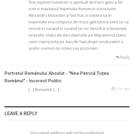
fost coplesit numereic si spiritual de traco-geti.La fel
cum si inaintasul Imperiului Roman,in isoria lumii
Alexandru Macedon a fost trac si oastea sa in
majoritate era compusa din traco-geti.Istoria lumii se va
rescrie in curand.In curand se vor descifra si misterele
uriaselor statui de daci impinzite pe Mapamond,statui
care-i reprezinta pe daci,de fapt,drept conducatori a
acelor vremuri nu sclavi sau prizonieri.
Reply
Portretul Românului Absolut - "Nea Petrică Țuțea
Românul" - Incorect Politic
8 ani ago
[…] Buciumul: […]
LEAVE A REPLY
Your email address will not be published.