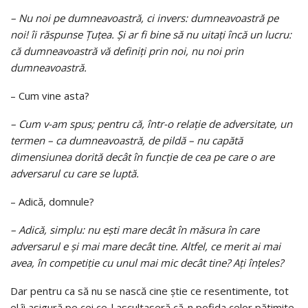
– Nu noi pe dumneavoastră, ci invers: dumneavoastră pe
noi! îi răspunse Țuțea. Şi ar fi bine să nu uitaţi încă un lucru:
că dumneavoastră vă definiţi prin noi, nu noi prin
dumneavoastră.
– Cum vine asta?
– Cum v-am spus; pentru că, într-o relaţie de adversitate, un
termen – ca dumneavoastră, de pildă – nu capătă
dimensiunea dorită decât în funcţie de cea pe care o are
adversarul cu care se luptă.
– Adică, domnule?
– Adică, simplu: nu eşti mare decât în măsura în care
adversarul e şi mai mare decât tine. Altfel, ce merit ai mai
avea, în competiţie cu unul mai mic decât tine? Aţi înţeles?
Dar pentru ca să nu se nască cine ştie ce resentimente, tot
el îi asigură pe cei ce-l ascultaseră că-n pofida celor pătimite