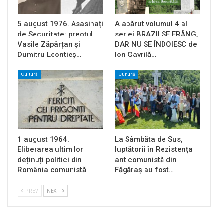
5 august 1976. Asasinați
A apărut volumul 4 al
de Securitate: preotul
seriei BRAZII SE FRÂNG,
Vasile Zăpârțan și
DAR NU SE ÎNDOIESC de
Dumitru Leontieș…
Ion Gavrilă…
Cultură
Cultură
1 august 1964.
La Sâmbăta de Sus,
Eliberarea ultimilor
luptătorii în Rezistența
deținuți politici din
anticomunistă din
România comunistă
Făgăraș au fost…
PREV
NEXT