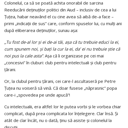
Colonelul, ca să se poată achita onorabil de sarcina
Reeducării deţinuţilor politici din Aiud – inclusiv de cea a lui
Țuțea, habar neavând el cu cine avea să aibă de-a face –
primi „indicaţii de sus” care, conform spuselor lui, cu mulţi ani
după eliberarea deţinuţilor, sunau aşa:
„Tu fost de-al lor şi ei de-ai tăi, aşa că tu trebuie educi la ei,
cum spunem noi, şi baţi la cur la ei, da’ ei nu trebuie ştie că
noi pus la cale asta”
. Aşa că îi organizase pe cei mai
„concesivi” în cluburi: club pentru intelectuali şi club pentru
ţărani.
Or, la clubul pentru ţărani, cei care-l ascultaseră pe Petre
Țuțea nu voiseră să vină. Că doar fusese „năprasnic” popa
care-i „spovedea pe unde apucă”!
Cu intelectualii, era altfel: lor le putea vorbi şi le vorbea chiar
complicat, după prea complicata lor înţelegere. Clar însă. Şi
atât de clar încât, nu o dată, ţinu să asiste şi colonelul la
discuţii.