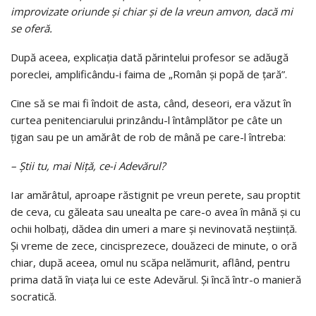
improvizate oriunde şi chiar şi de la vreun amvon, dacă mi
se oferă.
După aceea, explicaţia dată părintelui profesor se adăugă
poreclei, amplificându-i faima de „Român şi popă de ţară”.
Cine să se mai fi îndoit de asta, când, deseori, era văzut în
curtea penitenciarului prinzându-l întâmplător pe câte un
ţigan sau pe un amărât de rob de mână pe care-l întreba:
– Ştii tu, mai Niță, ce-i Adevărul?
Iar amărâtul, aproape răstignit pe vreun perete, sau proptit
de ceva, cu găleata sau unealta pe care-o avea în mână şi cu
ochii holbaţi, dădea din umeri a mare şi nevinovată neştiinţă.
Şi vreme de zece, cincisprezece, douăzeci de minute, o oră
chiar, după aceea, omul nu scăpa nelămurit, aflând, pentru
prima dată în viaţa lui ce este Adevărul. Şi încă într-o manieră
socratică.