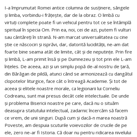
I-a împrumutat Romei antice columna de susţinere, sângele
şi limba, vorbindu-i frăţeşte, dar de la obraz. O limbă cu
virtuţi complete poate fi un vehicul pentru tot ce se întâmplă
spiritual în specia Om. Prin ea, noi, cei de azi, putem fi vulturi
sau cântăreţi în strană. N-am marcat universalitatea cu cine
ştie ce născociri şi isprăvi, dar, datorită lucidităţii, ne-am dat
foarte bine seama atât de limite, cât şi de neputințe. Prin fire
şi limbă, L-am primit însă şi pe Dumnezeu şi tot prin ele L-am
înţeles. De aceea, azi şi un simplu popă de-al nostru de ţară,
din Bărăgan de pildă, atunci când se armonizează cu dangătul
clopotelor liturgice, face cât o întreagă Academie. Şi tot de
aceea şi elitele noastre morale, ca legionarii lui Corneliu
Codreanu, sunt mai presus decât cele intelectuale. De unde
şi problema Bisericii noastre pe care, dacă nu o situăm
deasupra statutului intelectual, zadarnic încercăm să facem
ce vrem, de unii singuri. După cum şi dacă-n marea noastră
Poveste, am despuia scuturile voievozilor de crucile de pe
ele, zero ne-ar fi Istoria. Că doar nu pentru ridicarea nivelului