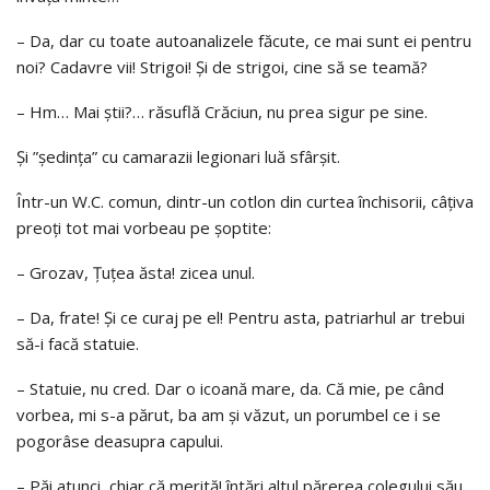
– Da, dar cu toate autoanalizele făcute, ce mai sunt ei pentru
noi? Cadavre vii! Strigoi! Și de strigoi, cine să se teamă?
– Hm… Mai știi?… răsuflă Crăciun, nu prea sigur pe sine.
Și ”ședința” cu camarazii legionari luă sfârșit.
Într-un W.C. comun, dintr-un cotlon din curtea închisorii, câțiva
preoți tot mai vorbeau pe șoptite:
– Grozav, Țuțea ăsta! zicea unul.
– Da, frate! Și ce curaj pe el! Pentru asta, patriarhul ar trebui
să-i facă statuie.
– Statuie, nu cred. Dar o icoană mare, da. Că mie, pe când
vorbea, mi s-a părut, ba am și văzut, un porumbel ce i se
pogorâse deasupra capului.
– Păi atunci, chiar că merită! întări altul părerea colegului său.