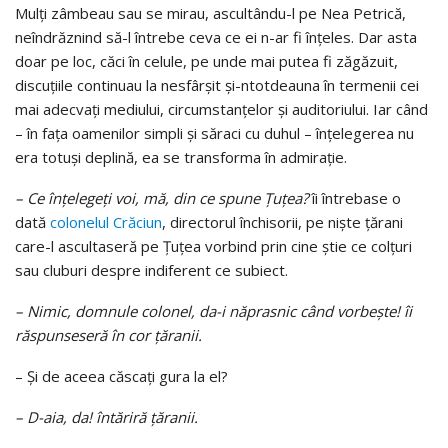
Mulţi zâmbeau sau se mirau, ascultându-l pe Nea Petrică,
neîndrăznind să-l întrebe ceva ce ei n-ar fi înţeles. Dar asta
doar pe loc, căci în celule, pe unde mai putea fi zăgăzuit,
discuţiile continuau la nesfârşit şi-ntotdeauna în termenii cei
mai adecvaţi mediului, circumstanţelor şi auditoriului. Iar când
– în faţa oamenilor simpli şi săraci cu duhul – înţelegerea nu
era totuşi deplină, ea se transforma în admiraţie.
– Ce înţelegeţi voi, mă, din ce spune Țuțea?
îi întrebase o
dată
colonelul Crăciun
, directorul închisorii, pe nişte ţărani
care-l ascultaseră pe Țuțea vorbind prin cine ştie ce colţuri
sau cluburi despre indiferent ce subiect.
– Nimic, domnule colonel, da-i năprasnic când vorbeşte! îi
răspunseseră în cor ţăranii.
– Şi de aceea căscaţi gura la el?
– D-aia, da! întăriră ţăranii.