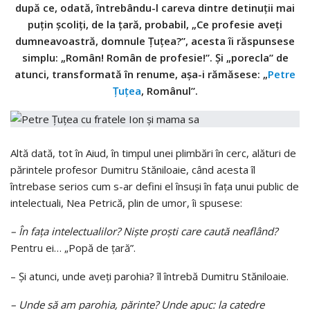
după ce, odată, întrebându-l careva dintre detinuții mai
puțin școliți, de la țară, probabil, „Ce profesie aveți
dumneavoastră, domnule Țuțea?”, acesta îi răspunsese
simplu: „Român! Român de profesie!”. Și „porecla” de
atunci, transformată în renume, așa-i rămăsese: „
Petre
Țuțea
, Românul”.
Altă dată, tot în Aiud, în timpul unei plimbări în cerc, alături de
părintele profesor Dumitru Stăniloaie, când acesta îl
întrebase serios cum s-ar defini el însuși în fața unui public de
intelectuali, Nea Petrică, plin de umor, îi spusese:
– În fața intelectualilor? Nişte proşti care caută neaflând?
Pentru ei… „Popă de ţară”.
– Şi atunci, unde aveţi parohia? îl întrebă Dumitru Stăniloaie.
– Unde să am parohia, părinte? Unde apuc: la catedre