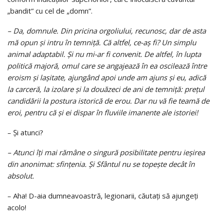
„bandit” cu cel de „domn”.
– Da, domnule. Din pricina orgoliului, recunosc, dar de asta
mă opun şi intru în temniţă. Că altfel, ce-aş fi? Un simplu
animal adaptabil. Şi nu mi-ar fi convenit. De altfel, în lupta
politică majoră, omul care se angajează în ea oscilează între
eroism şi laşitate, ajungând apoi unde am ajuns şi eu, adică
la carceră, la izolare şi la douăzeci de ani de temniţă: preţul
candidării la postura istorică de erou. Dar nu vă fie teamă de
eroi, pentru că şi ei dispar în fluviile imanente ale istoriei!
– Şi atunci?
– Atunci îţi mai rămâne o singură posibilitate pentru ieşirea
din anonimat: sfinţenia. Şi Sfântul nu se topeşte decât în
absolut.
– Aha! D-aia dumneavoastră, legionarii, căutaţi să ajungeţi
acolo!