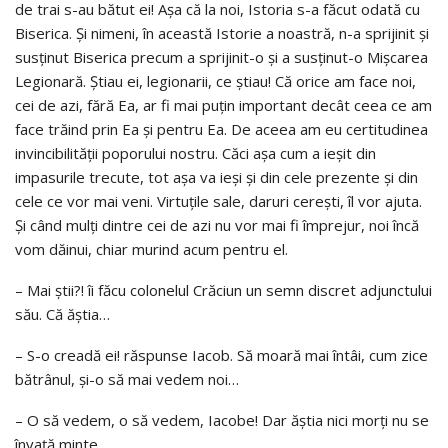
de trai s-au bătut ei! Aşa că la noi, Istoria s-a făcut odată cu
Biserica. Şi nimeni, în această Istorie a noastră, n-a sprijinit şi
susţinut Biserica precum a sprijinit-o şi a susţinut-o Mişcarea
Legionară. Ştiau ei, legionarii, ce ştiau! Că orice am face noi,
cei de azi, fără Ea, ar fi mai puţin important decât ceea ce am
face trăind prin Ea şi pentru Ea. De aceea am eu certitudinea
invincibilităţii poporului nostru. Căci aşa cum a ieşit din
impasurile trecute, tot aşa va ieşi şi din cele prezente şi din
cele ce vor mai veni. Virtuţile sale, daruri cereşti, îl vor ajuta.
Şi când mulţi dintre cei de azi nu vor mai fi împrejur, noi încă
vom dăinui, chiar murind acum pentru el.
– Mai ştii?! îi făcu colonelul Crăciun un semn discret adjunctului
său. Că ăştia…
– S-o creadă ei! răspunse Iacob. Să moară mai întâi, cum zice
bătrânul, şi-o să mai vedem noi…
– O să vedem, o să vedem, Iacobe! Dar ăştia nici morţi nu se
învaţă minte…