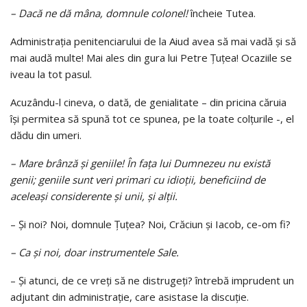
– Dacă ne dă mâna, domnule colonel!
încheie Tutea.
Administraţia penitenciarului de la Aiud avea să mai vadă şi să
mai audă multe! Mai ales din gura lui Petre Țuțea! Ocaziile se
iveau la tot pasul.
Acuzându-l cineva, o dată, de genialitate – din pricina căruia
îşi permitea să spună tot ce spunea, pe la toate colţurile -, el
dădu din umeri.
– Mare brânză şi geniile! În faţa lui Dumnezeu nu există
genii; geniile sunt veri primari cu idioţii, beneficiind de
aceleaşi considerente şi unii, şi alţii.
– Şi noi? Noi, domnule Țuțea? Noi, Crăciun şi Iacob, ce-om fi?
– Ca şi noi, doar instrumentele Sale.
– Şi atunci, de ce vreţi să ne distrugeţi? întrebă imprudent un
adjutant din administraţie, care asistase la discuţie.