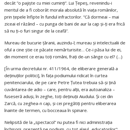
decât ”o pajiște cu miei cuminți”. Lui Țepeș, revenindu-i
meritul de a fi coborât morala absolută în viața românilor,
prin țepele înfipte în fundul infractorilor. ”Că dormeai – mai
ziceai el râzând – cu punga de bani de aur la cap și-ți era frică
să nu ți-o furi singur de la ceafă”.
Mureau de bucurie țăranii, auzindu-l; mureau și intelectualii de
oful a cine știe ce păcate nemărturisite… Ce-i păsa lui de ei,
din moment ce erau toți români, frați de-un sânge cu el? (…)
[În urma decretului nr. 411/1964, de eliberare generală a
deținuților politici], în faţa podiumului ridicat în curtea
penitenciarului, de pe care Petre Țutea trebuia să-şi ţină
cuvântarea de adio – care, pentru alţii, era autoanaliza –
fuseseră aduşi, în zeghe, toţi deţinuţii Aiudului. Şi cei din
Zarcă, cu zeghea-n cap, şi cei pregătiţi pentru eliberarea
înainte de termen, cu bocceaua în spinare.
Nelipsită de la „spectacol” nu putea fi nici administraţia
închisorii, prezentă pe podium, cu tot alaiul „educatorilor”: