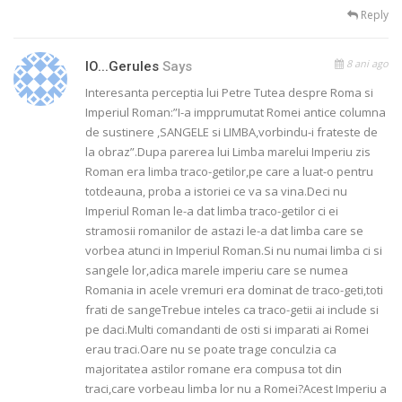
Reply
8 ani ago
IO...gerules
Says
Interesanta perceptia lui Petre Tutea despre Roma si
Imperiul Roman:”I-a impprumutat Romei antice columna
de sustinere ,SANGELE si LIMBA,vorbindu-i frateste de
la obraz”.Dupa parerea lui Limba marelui Imperiu zis
Roman era limba traco-getilor,pe care a luat-o pentru
totdeauna, proba a istoriei ce va sa vina.Deci nu
Imperiul Roman le-a dat limba traco-getilor ci ei
stramosii romanilor de astazi le-a dat limba care se
vorbea atunci in Imperiul Roman.Si nu numai limba ci si
sangele lor,adica marele imperiu care se numea
Romania in acele vremuri era dominat de traco-geti,toti
frati de sangeTrebue inteles ca traco-getii ai include si
pe daci.Multi comandanti de osti si imparati ai Romei
erau traci.Oare nu se poate trage conculzia ca
majoritatea astilor romane era compusa tot din
traci,care vorbeau limba lor nu a Romei?Acest Imperiu a