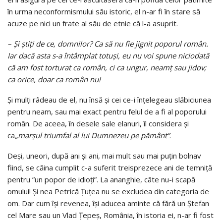
în urma neconformismului său istoric, el n-ar fi în stare să
acuze pe nici un frate al său de etnie că l-a asuprit.
– Şi ştiţi de ce, domnilor? Ca să nu fie jignit poporul român.
Iar dacă asta s-a întâmplat totuşi, eu nu voi spune niciodată
că am fost torturat ca român, ci ca ungur, neamţ sau jidov;
ca orice, doar ca român nu!
Şi mulţi râdeau de el, nu însă şi cei ce-i înţelegeau slăbiciunea
pentru neam, sau mai exact pentru felul de a fi al poporului
român. De aceea, în desele sale elanuri, îl considera şi
ca
„marşul triumfal al lui Dumnezeu pe pământ”
.
Deși, uneori, după ani și ani, mai mult sau mai puțin bolnav
fiind, se căina cumplit c-a suferit treisprezece ani de temniță
pentru ”un popor de idioți”. La ananghie, câte nu-i scapă
omului! Și nea Petrică Țuțea nu se excludea din categoria de
om. Dar cum își revenea, își aducea aminte că fără un Ștefan
cel Mare sau un Vlad Țepeș, România, în istoria ei, n-ar fi fost