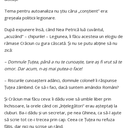
Tema pentru autoanaliza nu ştiu cărui „conştient” era:
greşeala politicii legionare.
După expunere însă, când Nea Petrică luă cuvântul,
„acuzând” – chipurile! – Legiunea, îi făcu acesteia un elogiu de
rămase Crăciun cu gura căscată. Şi nu se putu abţine să nu
zică:
– Domnule Țuțea, până a nu te cunoaşte, tare aş fi vrut să te
omor. Dar acum, n-aş mai putea-o face!
– Riscurile cunoaşterii adânci, domnule colonel! îi răspunse
Țuțea zâmbind. Ce să-i faci, dacă suntem amândoi Români?
Şi Crăciun mai făcu ceva: îi dădu voie să umble liber prin
închisoare, la orele când cei „înţelegători” erau aşteptaţi la
cluburi. Ba-i dădu şi un secretar, pe nea Ghinea, ca să-l ajute
să scrie tot ce-i trecea prin cap. Ceea ce Țuțea nu refuza
făţiş, dar nici nu scrise un rând.