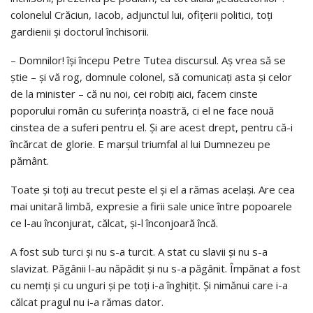
colonelul Crăciun, Iacob, adjunctul lui, ofiţerii politici, toţi
gardienii şi doctorul închisorii.
– Domnilor! îşi începu Petre Tutea discursul. Aş vrea să se
ştie – şi vă rog, domnule colonel, să comunicaţi asta şi celor
de la minister – că nu noi, cei robiţi aici, facem cinste
poporului român cu suferinţa noastră, ci el ne face nouă
cinstea de a suferi pentru el. Şi are acest drept, pentru că-i
încărcat de glorie. E marşul triumfal al lui Dumnezeu pe
pământ.
Toate şi toţi au trecut peste el şi el a rămas acelaşi. Are cea
mai unitară limbă, expresie a firii sale unice între popoarele
ce l-au înconjurat, călcat, şi-l înconjoară încă.
A fost sub turci şi nu s-a turcit. A stat cu slavii şi nu s-a
slavizat. Păgânii l-au năpădit şi nu s-a păgânit. Împănat a fost
cu nemţi şi cu unguri şi pe toţi i-a înghiţit. Şi nimănui care i-a
călcat pragul nu i-a rămas dator.