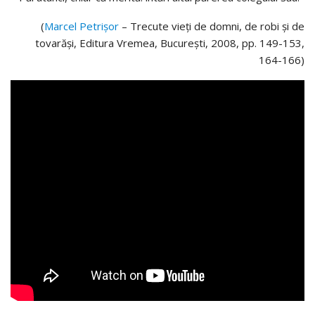
(
Marcel Petrișor
– Trecute vieți de domni, de robi și de
tovarăși, Editura Vremea, București, 2008, pp. 149-153,
164-166)