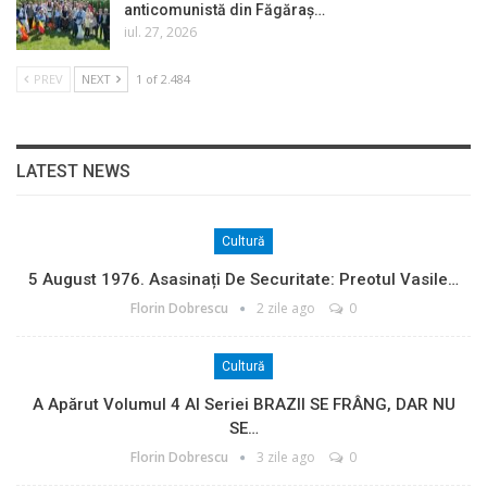
anticomunistă din Făgăraș…
iul. 27, 2026
PREV
NEXT
1 of 2.484
LATEST NEWS
Cultură
5 August 1976. Asasinați De Securitate: Preotul Vasile…
Florin Dobrescu
2 zile ago
0
Cultură
A Apărut Volumul 4 Al Seriei BRAZII SE FRÂNG, DAR NU
SE…
Florin Dobrescu
3 zile ago
0