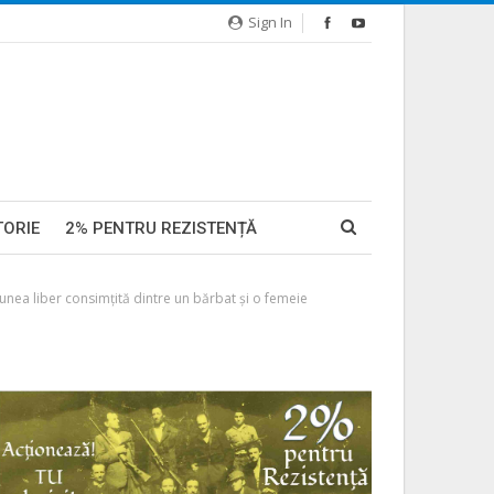
Sign In
TORIE
2% PENTRU REZISTENȚĂ
iunea liber consimțită dintre un bărbat și o femeie