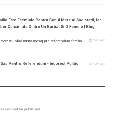
lia Este Esentiala Pentru Bunul Mers Al Societatii, Iar
iber Consimtita Dintre Un Barbat Si O Femeie | Blog
8 ani ago
/artistul-vlad-mirita-mesaj-pro-referendum-familia-
 Său Pentru Referendum - Incorect Politic
8 ani ago
ess will not be published.