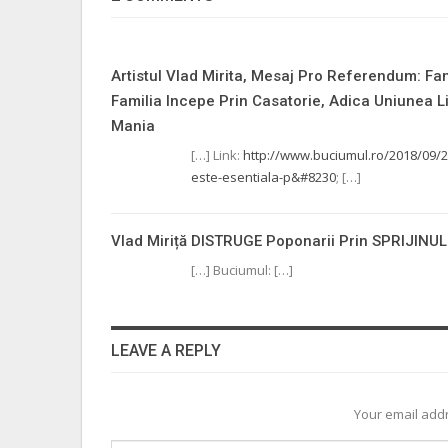
Artistul Vlad Mirita, Mesaj Pro Referendum: Fami
Familia Incepe Prin Casatorie, Adica Uniunea L
Mania
[…] Link:
http://www.buciumul.ro/2018/09/27
este-esentiala-p&#8230
; […]
Vlad Miriță DISTRUGE Poponarii Prin SPRIJINUL
[…] Buciumul: […]
LEAVE A REPLY
Your email addr