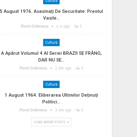
Cultură
5 August 1976. Asasinați De Securitate: Preotul
Vasile…
Florin Dobrescu
o zi ago
0
Cultură
A Apărut Volumul 4 Al Seriei BRAZII SE FRÂNG,
DAR NU SE…
Florin Dobrescu
2 zile ago
0
Cultură
1 August 1964. Eliberarea Ultimilor Deținuți
Politici…
Florin Dobrescu
3 zile ago
0
LOAD MORE POSTS