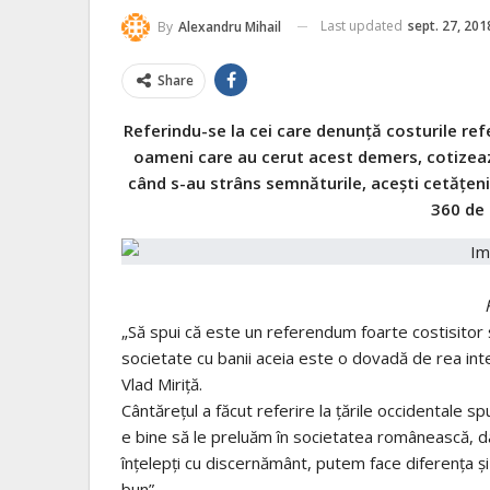
Last updated
sept. 27, 201
By
Alexandru Mihail
Share
Referindu-se la cei care denunță costurile ref
oameni care au cerut acest demers, cotizează
când s-au strâns semnăturile, acești cetățen
360 de
„Să spui că este un referendum foarte costisitor ș
societate cu banii aceia este o dovadă de rea inte
Vlad Miriță.
Cântărețul a făcut referire la țările occidentale s
e bine să le preluăm în societatea românească, dar
înțelepți cu discernământ, putem face diferența și
bun”.