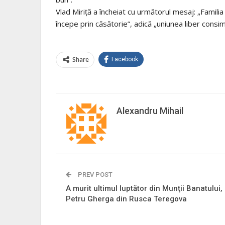
Vlad Miriță a încheiat cu următorul mesaj: „Familia 
începe prin căsătorie”, adică „uniunea liber consim
Share
Facebook
Alexandru Mihail
PREV POST
A murit ultimul luptător din Munţii Banatului,
Petru Gherga din Rusca Teregova