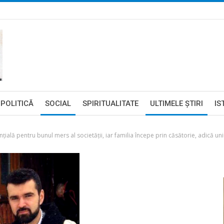
POLITICĂ
SOCIAL
SPIRITUALITATE
ULTIMELE ŞTIRI
IS
țială pentru bunul mers al societății, iar familia începe prin căsătorie, adică un