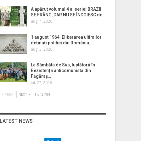
A apărut volumul 4 al seriei BRAZII
SE FRÂNG, DAR NU SE ÎNDOIESC de…
aug. 4, 2026
1 august 1964. Eliberarea ultimilor
deținuți politici din România…
aug. 3, 2026
La Sâmbăta de Sus, luptătorii în
Rezistența anticomunistă din
Făgăraș…
iul. 27, 2026
PREV
NEXT
1 of 2.484
LATEST NEWS