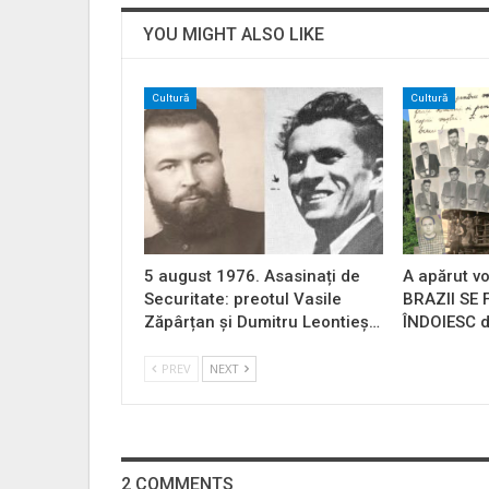
YOU MIGHT ALSO LIKE
Cultură
Cultură
5 august 1976. Asasinați de
A apărut vo
Securitate: preotul Vasile
BRAZII SE
Zăpârțan și Dumitru Leontieș…
ÎNDOIESC d
PREV
NEXT
2 COMMENTS