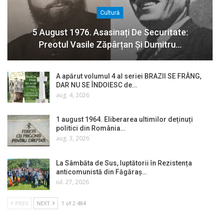
Cultură
5 August 1976. Asasinați De Securitate:
Preotul Vasile Zăpârțan Și Dumitru…
A apărut volumul 4 al seriei BRAZII SE FRÂNG,
DAR NU SE ÎNDOIESC de…
aug. 4, 2026
1 august 1964. Eliberarea ultimilor deținuți
politici din România…
aug. 3, 2026
La Sâmbăta de Sus, luptătorii în Rezistența
anticomunistă din Făgăraș…
iul. 27, 2026
PREV
NEXT
1 of 2.484