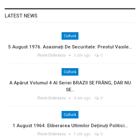
LATEST NEWS
Cultură
5 August 1976. Asasinați De Securitate: Preotul Vasile…
Florin Dobrescu
3 zile ago
0
Cultură
A Apărut Volumul 4 Al Seriei BRAZII SE FRÂNG, DAR NU
SE…
Florin Dobrescu
4 zile ago
0
Cultură
1 August 1964. Eliberarea Ultimilor Deținuți Politici…
Florin Dobrescu
5 zile ago
0