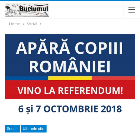
Home
Social
Social
Ultimele ştiri