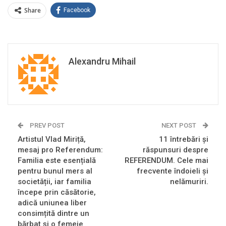
Share
Facebook
Alexandru Mihail
PREV POST
NEXT POST
Artistul Vlad Miriță,
11 întrebări și
mesaj pro Referendum:
răspunsuri despre
Familia este esențială
REFERENDUM. Cele mai
pentru bunul mers al
frecvente îndoieli și
societății, iar familia
nelămuriri.
începe prin căsătorie,
adică uniunea liber
consimțită dintre un
bărbat și o femeie