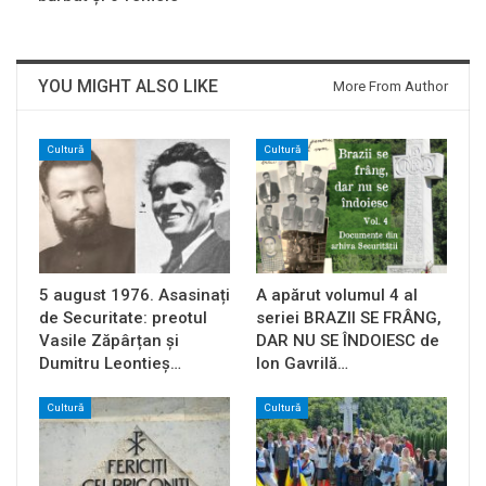
YOU MIGHT ALSO LIKE
More From Author
Cultură
Cultură
5 august 1976. Asasinați
A apărut volumul 4 al
de Securitate: preotul
seriei BRAZII SE FRÂNG,
Vasile Zăpârțan și
DAR NU SE ÎNDOIESC de
Dumitru Leontieș…
Ion Gavrilă…
Cultură
Cultură