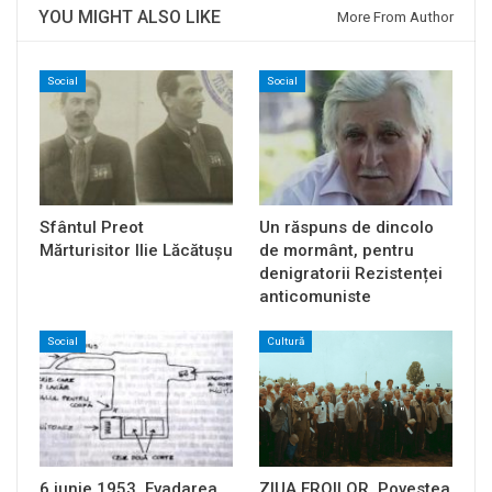
YOU MIGHT ALSO LIKE
More From Author
Social
Social
Sfântul Preot
Un răspuns de dincolo
Mărturisitor Ilie Lăcătușu
de mormânt, pentru
denigratorii Rezistenței
anticomuniste
Social
Cultură
6 iunie 1953. Evadarea
ZIUA EROILOR. Povestea