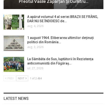
Preotul Vasile Zăpârțan Și Dumitru…
A apărut volumul 4 al seriei BRAZII SE FRÂNG,
DAR NU SE ÎNDOIESC de…
aug. 4, 2026
1 august 1964. Eliberarea ultimilor deținuți
politici din România…
aug. 3, 2026
La Sâmbăta de Sus, luptătorii în Rezistența
anticomunistă din Făgăraș…
iul. 27, 2026
PREV
NEXT
1 of 2.484
LATEST NEWS