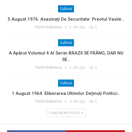
Cultură
5 August 1976. Asasinați De Securitate: Preotul Vasile…
Florin Dobrescu
2 zile ago
0
Cultură
A Apărut Volumul 4 Al Seriei BRAZII SE FRÂNG, DAR NU
SE…
Florin Dobrescu
3 zile ago
0
Cultură
1 August 1964. Eliberarea Ultimilor Deținuți Politici…
Florin Dobrescu
4 zile ago
0
LOAD MORE POSTS