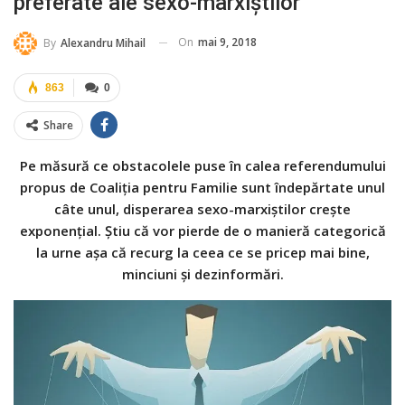
preferate ale sexo-marxiștilor
On
mai 9, 2018
By
Alexandru Mihail
863
0
Share
Pe măsură ce obstacolele puse în calea referendumului
propus de Coaliția pentru Familie sunt îndepărtate unul
câte unul, disperarea sexo-marxiștilor crește
exponențial. Știu că vor pierde de o manieră categorică
la urne așa că recurg la ceea ce se pricep mai bine,
minciuni și dezinformări.