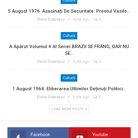
Cultură
5 August 1976. Asasinați De Securitate: Preotul Vasile…
Florin Dobrescu
4 zile ago
0
Cultură
A Apărut Volumul 4 Al Seriei BRAZII SE FRÂNG, DAR NU
SE…
Florin Dobrescu
4 zile ago
0
Cultură
1 August 1964. Eliberarea Ultimilor Deținuți Politici…
Florin Dobrescu
5 zile ago
0
LOAD MORE POSTS
Facebook
Youtube