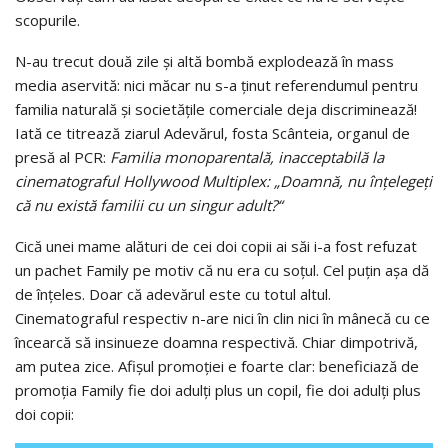
scopurile.
N-au trecut două zile și altă bombă explodează în mass
media aservită: nici măcar nu s-a ținut referendumul pentru
familia naturală și societățile comerciale deja discriminează!
Iată ce titrează ziarul Adevărul, fosta Scânteia, organul de
presă al PCR:
Familia monoparentală, inacceptabilă la
cinematograful Hollywood Multiplex: „Doamnă, nu înţelegeţi
că nu există familii cu un singur adult?“
Cică unei mame alături de cei doi copii ai săi i-a fost refuzat
un pachet Family pe motiv că nu era cu soțul. Cel puțin așa dă
de înțeles. Doar că adevărul este cu totul altul.
Cinematograful respectiv n-are nici în clin nici în mânecă cu ce
încearcă să insinueze doamna respectivă. Chiar dimpotrivă,
am putea zice. Afișul promoției e foarte clar: beneficiază de
promoția Family fie doi adulți plus un copil, fie doi adulți plus
doi copii: