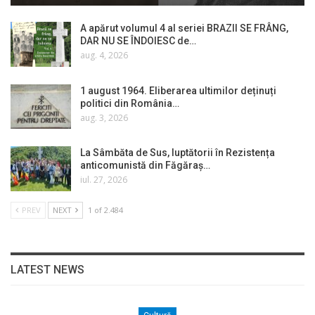
A apărut volumul 4 al seriei BRAZII SE FRÂNG,
DAR NU SE ÎNDOIESC de…
aug. 4, 2026
1 august 1964. Eliberarea ultimilor deținuți
politici din România…
aug. 3, 2026
La Sâmbăta de Sus, luptătorii în Rezistența
anticomunistă din Făgăraș…
iul. 27, 2026
PREV
NEXT
1 of 2.484
LATEST NEWS