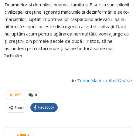
Doamnelor și domnilor, neamul, familia și Biserica sunt pilonii
civilizației creștine. Ignorați minciunile și dezinformările sexo-
marxiștilor, luptați împotriva lor răspândind adevărul. Să nu
uităm că scopul lor este distrugerea acestei civilizații. Dacă
nu luptăm acum pentru apărarea normalității, vom ajunge ca
și creștinii din primele secole de după Hristos, să ne
ascundem prin catacombe și să ne fie frică să ne mai
închinăm.
de
Tudor Marincu
RostOnline
863
0
Share
Facebook