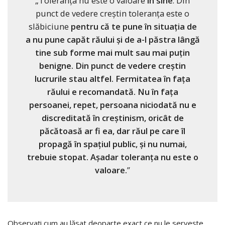
„Toleranța nu este o valoare
în sine
. Din
punct de vedere creștin toleranța este o
slăbiciune
pentru că te pune în situația de
a nu pune capăt răului și de a-l păstra lângă
tine sub forme mai mult sau mai puțin
benigne. Din punct de vedere creștin
lucrurile stau altfel. Fermitatea în fața
răului e recomandată. Nu în fața
persoanei, repet, persoana niciodată nu e
discreditată în creștinism, oricât de
păcătoasă ar fi ea, dar răul pe care îl
propagă în spațiul public, și nu numai,
trebuie stopat. Așadar toleranța nu este o
valoare.
”
Observați cum au lăsat deoparte exact ce nu le servește