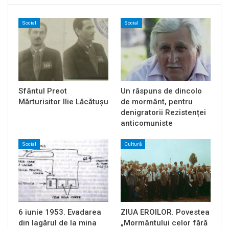
Social
Social
Sfântul Preot
Un răspuns de dincolo
Mărturisitor Ilie Lăcătușu
de mormânt, pentru
denigratorii Rezistenței
anticomuniste
Social
Cultură
6 iunie 1953. Evadarea
ZIUA EROILOR. Povestea
din lagărul de la mina
„Mormântului celor fără