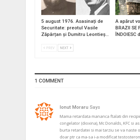
5 august 1976. Asasinați de
A apărut vo
Securitate: preotul Vasile
BRAZII SE
Zăpârțan și Dumitru Leontieș…
ÎNDOIESC d
PREV
NEXT
1 COMMENT
Ionut Moraru
Says
Mama retardata mananca ftalati din recipin
congelator (dioxina), Mc Donalds, KFC si a
burta retardatei si mai tarziu se va naste 
doar ptr ca ma-sa i-a modificat testosteron