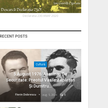
Declaratia 230 ANAF 2020
RECENT POSTS
Cultură
5 August 1976. Asasinați De
Securitate: Preotul Vasile Zăpârțan
Și Dumitru…
Florin Dobrescu
aug. 5, 2026
0