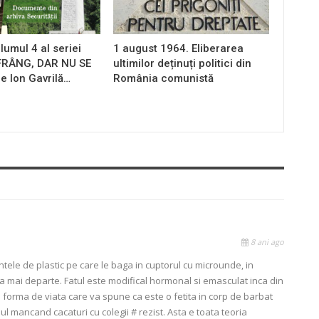
lumul 4 al seriei
1 august 1964. Eliberarea
 FRÂNG, DAR NU SE
ultimilor deținuți politici din
e Ion Gavrilă…
România comunistă
8 ani ago
tele de plastic pe care le baga in cuptorul cu microunde, in
sa mai departe. Fatul este modifical hormonal si emasculat inca din
o forma de viata care va spune ca este o fetita in corp de barbat
ul mancand cacaturi cu colegii # rezist. Asta e toata teoria