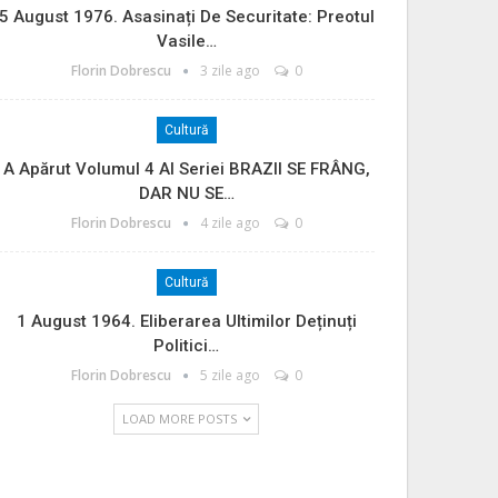
5 August 1976. Asasinați De Securitate: Preotul
Vasile…
Florin Dobrescu
3 zile ago
0
Cultură
A Apărut Volumul 4 Al Seriei BRAZII SE FRÂNG,
DAR NU SE…
Florin Dobrescu
4 zile ago
0
Cultură
1 August 1964. Eliberarea Ultimilor Deținuți
Politici…
Florin Dobrescu
5 zile ago
0
LOAD MORE POSTS