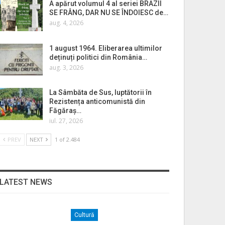
A apărut volumul 4 al seriei BRAZII
SE FRÂNG, DAR NU SE ÎNDOIESC de…
aug. 4, 2026
1 august 1964. Eliberarea ultimilor
deținuți politici din România…
aug. 3, 2026
La Sâmbăta de Sus, luptătorii în
Rezistența anticomunistă din
Făgăraș…
iul. 27, 2026
PREV
NEXT
1 of 2.484
LATEST NEWS
Cultură