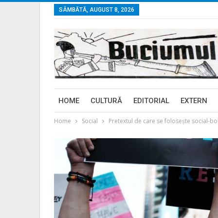
SÂMBĂTĂ, AUGUST 8, 2026
HOME
CULTURĂ
EDITORIAL
EXTERN
Home
Social
Pretextul de care se folosește social-bo