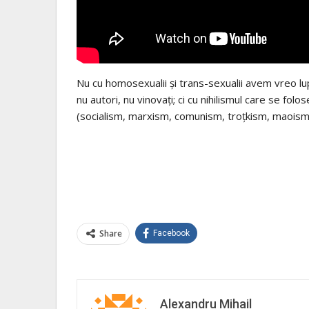
Nu cu homosexualii și trans-sexualii avem vreo lupt
nu autori, nu vinovați; ci cu nihilismul care se fo
(socialism, marxism, comunism, troțkism, maoism
Share
Facebook
Alexandru Mihail