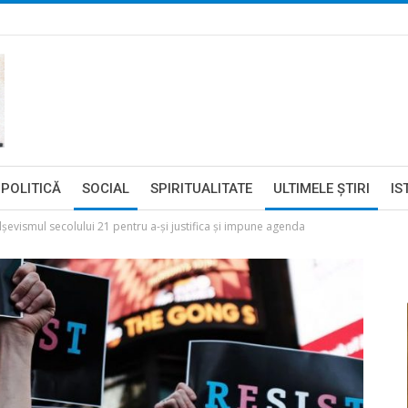
POLITICĂ
SOCIAL
SPIRITUALITATE
ULTIMELE ŞTIRI
IS
lșevismul secolului 21 pentru a-și justifica și impune agenda