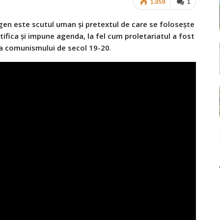
1.059
1
 gen este scutul uman și pretextul de care se folosește
tifica și impune agenda, la fel cum proletariatul a fost
rea comunismului de secol 19-20
.