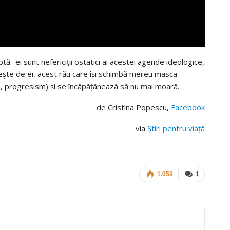
ă -ei sunt nefericiții ostatici ai acestei agende ideologice,
losește de ei, acest rău care își schimbă mereu masca
, progresism) și se încăpățânează să nu mai moară.
de Cristina Popescu,
Facebook
via
Știri pentru viață
1.059
1