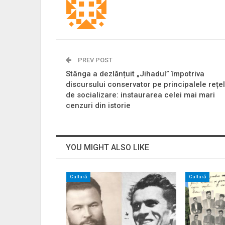
PREV POST
Stânga a dezlănțuit „Jihadul” împotriva
discursului conservator pe principalele rețe
de socializare: instaurarea celei mai mari
cenzuri din istorie
YOU MIGHT ALSO LIKE
Cultură
Cultură