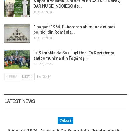
A apărut volumul 4 al seriei BRAZII SE FRÂNG,
DAR NU SE ÎNDOIESC de…
aug. 4, 2026
1 august 1964. Eliberarea ultimilor deținuți
politici din România…
aug. 3, 2026
La Sâmbăta de Sus, luptătorii în Rezistența
anticomunistă din Făgăraș…
iul. 27, 2026
PREV
NEXT
1 of 2.484
LATEST NEWS
Cultură
5 August 1976. Asasinați De Securitate: Preotul Vasile…