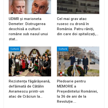
UDMR și marioneta
Cel mai grav atac
Demeter: Distrugerea
rusesc cu dronă în
deschisă a culturii
România. Patru răniți,
române sub nasul unui
din care doi spitalizați,…
stat…
Cultură
Cultură
Rezistența făgărășeană,
Pledoarie pentru
defăimată de Cătălin
MEMORIE a
Avramescu printr-un
Președintelui României,
atac de Crăciun la…
la 36 de ani de la
Revoluție.…