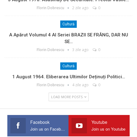
Florin Dobrescu
2 zile ago
0
Cultură
A Apărut Volumul 4 Al Seriei BRAZII SE FRÂNG, DAR NU
SE…
Florin Dobrescu
3 zile ago
0
Cultură
1 August 1964. Eliberarea Ultimilor Deținuți Politici…
Florin Dobrescu
4 zile ago
0
LOAD MORE POSTS
Facebook
Youtube
Join us on Facebook
Join us on Youtube