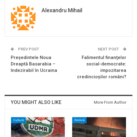
Alexandru Mihail
PREV POST
NEXT POST
Președintele Noua
Falimentul finanţelor
Dreaptă Basarabia –
social-democrate:
Indezirabil în Ucraina
impozitarea
credincioşilor români?
YOU MIGHT ALSO LIKE
More From Author
Cultură
Politică