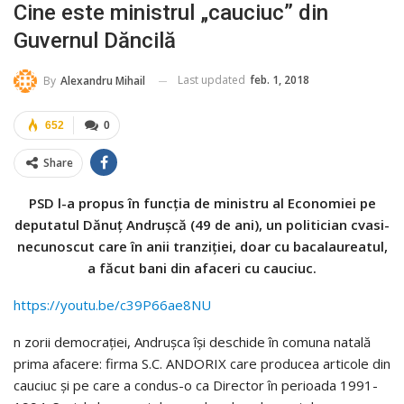
Cine este ministrul „cauciuc” din
Guvernul Dăncilă
Last updated
feb. 1, 2018
By
Alexandru Mihail
652
0
Share
PSD l-a propus în funcția de ministru al Economiei pe
deputatul Dănuț Andrușcă (49 de ani), un politician cvasi-
necunoscut care în anii tranziției, doar cu bacalaureatul,
a făcut bani din afaceri cu cauciuc.
https://youtu.be/c39P66ae8NU
n zorii democrației, Andrușca își deschide în comuna natală
prima afacere: firma S.C. ANDORIX care producea articole din
cauciuc și pe care a condus-o ca Director în perioada 1991-