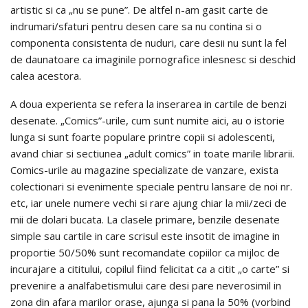
artistic si ca „nu se pune”. De altfel n-am gasit carte de
indrumari/sfaturi pentru desen care sa nu contina si o
componenta consistenta de nuduri, care desii nu sunt la fel
de daunatoare ca imaginile pornografice inlesnesc si deschid
calea acestora.
A doua experienta se refera la inserarea in cartile de benzi
desenate. „Comics”-urile, cum sunt numite aici, au o istorie
lunga si sunt foarte populare printre copii si adolescenti,
avand chiar si sectiunea „adult comics” in toate marile librarii.
Comics-urile au magazine specializate de vanzare, exista
colectionari si evenimente speciale pentru lansare de noi nr.
etc, iar unele numere vechi si rare ajung chiar la mii/zeci de
mii de dolari bucata. La clasele primare, benzile desenate
simple sau cartile in care scrisul este insotit de imagine in
proportie 50/50% sunt recomandate copiilor ca mijloc de
incurajare a cititului, copilul fiind felicitat ca a citit „o carte” si
prevenire a analfabetismului care desi pare neverosimil in
zona din afara marilor orase, ajunga si pana la 50% (vorbind