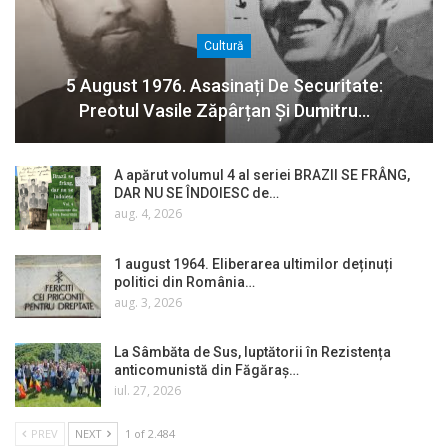
Cultură
5 August 1976. Asasinați De Securitate:
Preotul Vasile Zăpârțan Și Dumitru…
A apărut volumul 4 al seriei BRAZII SE FRÂNG,
DAR NU SE ÎNDOIESC de…
aug. 4, 2026
1 august 1964. Eliberarea ultimilor deținuți
politici din România…
aug. 3, 2026
La Sâmbăta de Sus, luptătorii în Rezistența
anticomunistă din Făgăraș…
iul. 27, 2026
PREV
NEXT
1 of 2.484