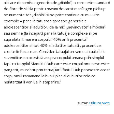
aici are denumirea generica de „diablo”, o caroserie standard
de fibra de sticla pentru masini de carat marfa gen pick-up
se numeste tot „diablo” si se pote continua cu muuulte
exemple – pana la tatuarea aproape generala a
adolescentilor si adultilor, de la mici „nevinovate” simboluri
sau semne (la inceput) pana la tatuaje complexe si pe
suprafata f. mare a corpului. 40% ar fi procentul
adolescentilor si tot 40% al adultilor tatuati , procent ce
creste in fiecare an. Consider tatuajul un semn al raului si o
revendicare a acestuia asupra corpului umana prin simplul
fapt ca templul Sfantului Duh care este corpul omenesc este
pangarit, murdarit prin tatuaj iar Sfantul Duh paraseste acest
corp, omul ramanand la bunul plac al duhurilor rele ce
neintarziat il vor lua in stapanire.”
sursa:
Cultura Vieții