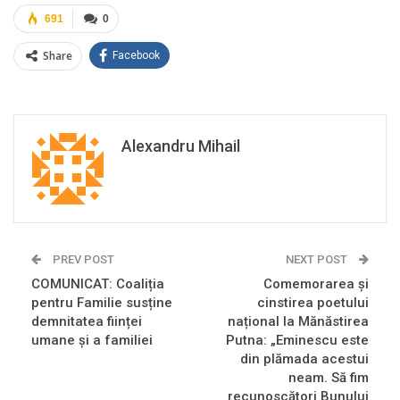
691
0
Share
Facebook
Alexandru Mihail
PREV POST
NEXT POST
COMUNICAT: Coaliția
Comemorarea și
pentru Familie susține
cinstirea poetului
demnitatea ființei
național la Mănăstirea
umane și a familiei
Putna: „Eminescu este
din plămada acestui
neam. Să fim
recunoscători Bunului