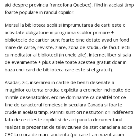
aici despre provincia francofona Quebec), fiind in acelasi timp
foarte populare in randul copiilor.
Mersul la biblioteca scolii si imprumutarea de carti este o
activitate obligatorie in programa scolilor primare +
bibliotecile de cartier sunt foarte bine dotate avad un fond
mare de carte, reviste, ziare, zona de studiu, de facut lectii
cu meditator al bibliotecii (in unele zile), internet liber si sala
de evenimente + plus altele toate acestea gratuit doar in
baza unui card de biblioteca care este si el gratuit).
Asadar, zic, inserarea in cartile de benzi desenate a
imaginilor cu tenta erotica explicita a eroinelor inchipuite de
mintile desenatorilor, eroine dominante ca dealtfel tot ce
tine de caracterul femeiesc in seculara Canada si foarte
crude in acelasi timp. Parintii sunt ori nestiutori ori indiferenti
fata de ce citeste copilul si de aici pana la documentarul
realizat si prezentat de televiziunea de stat canadiana adica
CBC la o ora de mare audienta (pe care l-am vazut acum