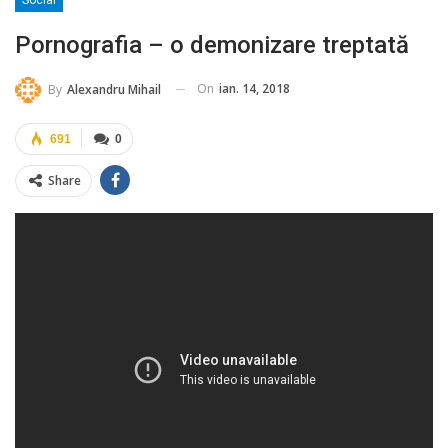
Social
Pornografia – o demonizare treptată
On
ian. 14, 2018
By
Alexandru Mihail
691
0
Share