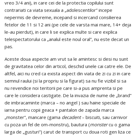
vreo 3/4 ani), in care cei de la protectia copilului sunt
contrariati ca viata sexuala a „adolescentilor” incepe
nepermis de devreme, incepand si incercand consilierea
fetelor de 11 si 12 ani (pe cele de varsta mai mare, 14+ deja
le-au pierdut), in care li se explica multe si care explica
telespectatorului ca „analul este noul oral”, nu este decat un
pas.
Aceste doua aspecte am vrut sa le amintesc si desi nu sunt
de gravitatea celor din articol, deschid unele cai catre ele. De
altfel, aici nu cred ca exista aspect din viata de zi cu zi in care
semnul raului (si la propriu si la figurat) sa nu fie vizibil si sa
nu revendice noi teritorii pe care si-a pus amprenta si pe
care le considera castigate. De la invazia de nume de „brand”
de imbracaminte (marca – no angel ) sau haine speciale de
iarna pentru copii geaca + pantalon de zapada marca
„monster”, mancare (gama
decadent
– biscuiti, sau carnivor
cu poza un fel de om-monstru), bautura (
monster
cu o gama
larga de „gusturi”) carut de transport cu doua roti gen liza ce