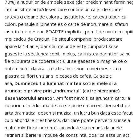
70%) a nudurilor de ambele sexe (dar predominant feminine)
intr-un kit de arta/desen care contine un caiet de schite
cateva creioane de colorat, ascutiotoare, cateva tuburi cu
culori, pensule si binenteles o carte de indrumare si sfaturi
insotite de desene FOARTE explicite, primit de unul din copiii
mei cadou de Craciun. Pe siteul companiei producatoare
apare la 14 ani+, dar stiu de unde este cumparat si se
gaseste la sectiunea copii. In plus, ca linistea parintilor sa nu
fie tulburata pe coperta kit-ului se gaseste o imagine ce o
putem numi clasica – o schita in creion a unei mese cu o
glastra cu flori un ziar si o cesca de cafea. Ca sa zic
asa,
Dumnezeu I-a luminat mintea sotiei mele si a
aruncat o privire prin „indrumarul” (catre pierzanie)
desenatorului amator
. Am fost nevoiti sa aruncam cartulia
cu pricina. In educatia de aici se pune un accent deosebit pe
arta dramatica, desen si muzica, un lucru bun daca este facut
cu o abordare crestinesca, dar care poate perverti si insela
multe minti inca inocente, facandu-le sa renunta la unele
retineri si bariere impuse de constiinta, doar ca este un act