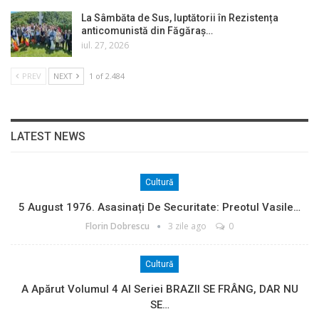
La Sâmbăta de Sus, luptătorii în Rezistența
anticomunistă din Făgăraș…
iul. 27, 2026
PREV
NEXT
1 of 2.484
LATEST NEWS
Cultură
5 August 1976. Asasinați De Securitate: Preotul Vasile…
Florin Dobrescu
3 zile ago
0
Cultură
A Apărut Volumul 4 Al Seriei BRAZII SE FRÂNG, DAR NU
SE…