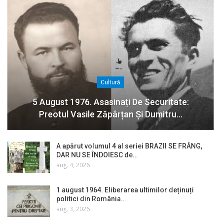
Cultură
5 August 1976. Asasinați De Securitate:
Preotul Vasile Zăpârțan Și Dumitru…
A apărut volumul 4 al seriei BRAZII SE FRÂNG,
DAR NU SE ÎNDOIESC de…
aug. 4, 2026
1 august 1964. Eliberarea ultimilor deținuți
politici din România…
aug. 3, 2026