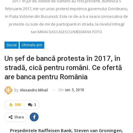
2017. In jur de 300000 de oameni au fost prezenti, duminica 5
februarie 2017, intr-un urias protest impotriva guvernului Grindeanu,
in Piata Victoriei din Bucuresti. Este ce de-a 6-a seara consecutiva de
proteste cu sute de mii de participanti in strada, la nivelul intregii
tari.MIHAI DASCALESCU/MEDIAFAX FOTO
Social
Ultimele ştiri
Un șef de bancă protesta în 2017, în
stradă, cică pentru români. Ce ofertă
are banca pentru România
On
ian. 5, 2018
By
Alexandru Mihail
598
1
Share
Președintele Raiffeisen Bank, Steven van Groningen,