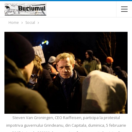
Home
Social
Steven Van Groningen, CEO Raiffeisen, participa la protestul
impotriva guvernului Grindeanu, din Capitala, duminica, 5 februarie