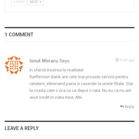
PREV
NEXT
1 COMMENT
9 ani ago
Ionut Moraru
Says
In sfarsit trezirea la realitate!
Raiffensen Bank are cele mai proaste servicii pentru
cetateni, eliminand pana si caseriile la unele filiale. Stai
la coada cate o ora ca sa depui o rata. Nu eu ca nu am
avut credit in viata mea. Altii.
Reply
LEAVE A REPLY