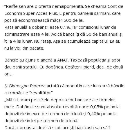
”Reiffeisen are o ofertă nemaipomenită. Se cheamă Cont de
Economii Super Acces Plus. E pentru oamenii sărmani, care
pot să economisească măcar 500 de lei.
Rata anuală a dobânzii este 0,1%, iar comisionul lunar de
administrare este 4 lei. Adică banca îți dă 50 de bani anual și
îți ia 4 lei lunar. Nu ratați. Așa se acumulează capitalul. La ei,
nu la voi, din păcate.
Băncile au ajuns o anexă a ANAF. Taxează populația și apoi
dau banii statului. Cu dobânda. Cetățenii pierd, deci, de două
ori„.
Și Gheorghe Piperea artată că modul în care lucrează băncile
cu românii e ”revoltător”
„Mă uit acum pe cifrele depozitelor bancare ale firmelor
mele. Dobânzile sunt absolut revoltătoare: 0,05% pe an la
depozitele în euro pe termen de o lună și 0,40% pe an la
depozitele în lei pe termen de o lună.
Dacă ai proasta idee să scoți acești bani cash sau să îi