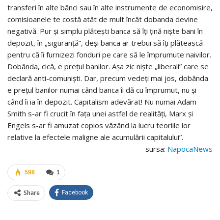
transferi în alte bănci sau în alte instrumente de economisire,
comisioanele te costă atât de mult încât dobanda devine
negativă. Pur și simplu plătești banca să îți țină niște bani în
depozit, în „siguranță”, deși banca ar trebui să îți plătească
pentru că îi furnizezi fonduri pe care să le împrumute naivilor.
Dobânda, cică, e prețul banilor. Așa zic niște „liberali” care se
declară anti-comuniști. Dar, precum vedeți mai jos, dobânda
e prețul banilor numai când banca îi dă cu împrumut, nu și
când îi ia în depozit. Capitalism adevărat! Nu numai Adam
Smith s-ar fi crucit în fața unei astfel de realități, Marx și
Engels s-ar fi amuzat copios văzând la lucru teoriile lor
relative la efectele maligne ale acumulării capitalului”.
sursa:
NapocaNews
598
1
Share
Facebook