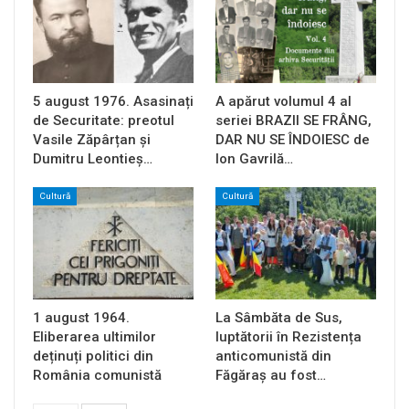
5 august 1976. Asasinați
A apărut volumul 4 al
de Securitate: preotul
seriei BRAZII SE FRÂNG,
Vasile Zăpârțan și
DAR NU SE ÎNDOIESC de
Dumitru Leontieș…
Ion Gavrilă…
Cultură
Cultură
1 august 1964.
La Sâmbăta de Sus,
Eliberarea ultimilor
luptătorii în Rezistența
deținuți politici din
anticomunistă din
România comunistă
Făgăraș au fost…