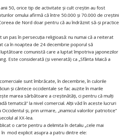
nii 50, orice tip de activitate și cult creștin au fost
turilor omului afirmă că între 50.000 și 70.000 de creștini
 Coreea de Nord doar pentru că au îndrăznit să-și practice
t un pas în persecuția religioasă: nu numai că a reiterat
donat ca în noaptea de 24 decembrie poporul să
luptătoare comunistă care a luptat împotriva japonezilor
l Sung. Este considerată (și venerată) ca „Sfânta Maică a
comerciale sunt îmbrăcate, în decembrie, în culorile
ăciun și cântece occidentale se fac auzite în marile
ște marea sărbătoare a creștinătăți, ci pentru că mulți
ă tematică” la nivel comercial. Alții văd în aceste lucruri
Occidentul și, prin urmare, „inamicul valorilor patriotice”
ecolul al XX-lea.
licat o carte pentru a delimita în detaliu „cele mai
 în mod explicit asupra a patru dintre ele: