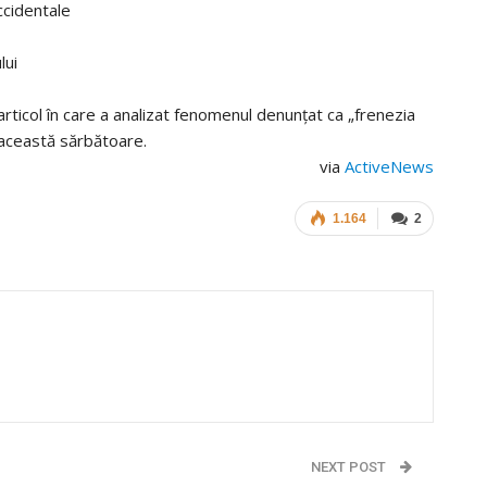
ccidentale
lui
rticol în care a analizat fenomenul denunțat ca „frenezia
 această sărbătoare.
via
ActiveNews
1.164
2
NEXT POST