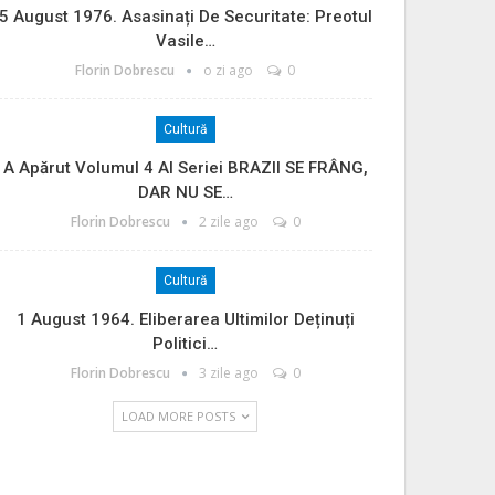
5 August 1976. Asasinați De Securitate: Preotul
Vasile…
Florin Dobrescu
o zi ago
0
Cultură
A Apărut Volumul 4 Al Seriei BRAZII SE FRÂNG,
DAR NU SE…
Florin Dobrescu
2 zile ago
0
Cultură
1 August 1964. Eliberarea Ultimilor Deținuți
Politici…
Florin Dobrescu
3 zile ago
0
LOAD MORE POSTS