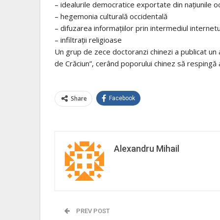
– idealurile democratice exportate din națiunile o
– hegemonia culturală occidentală
– difuzarea informațiilor prin intermediul internetu
– infiltrații religioase
Un grup de zece doctoranzi chinezi a publicat un a
de Crăciun”, cerând poporului chinez să respingă
Share
Facebook
Alexandru Mihail
PREV POST