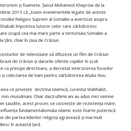
il, terorism și foamete. Șeicul Mohamed Khayrow de la
embrie 2015 că „toate evenimentele legate de aceste
 Consiliul Religios Suprem al Somaliei a avertizat asupra
 Al-Shabab împotriva tuturor celor care sărbătoresc
care ocupă cea mai mare parte a teritoriului Somaliei a
 țării, chiar în ziua de Crăciun.
 posturilor de televiziune să difuzeze un film de Crăciun
razii de Crăciun și darurile oferite copiilor în școli.
ce ca principii directoare, a decretat interzicerea focurilor
ri și colectarea de bani pentru sărbătorirea Anului Nou.
ceea ce privește doctrina islamică, curentul Wahhabit,
u non-musulmani. Chiar dacă ultimii ani au adus mici semne
ei saudite, acest proces se ciocnește de rezistența mare,
 influența fundamentalismului islamic este foarte puternică
une din partea liderilor religioși agravează și mai mult
răiesc în această țară.