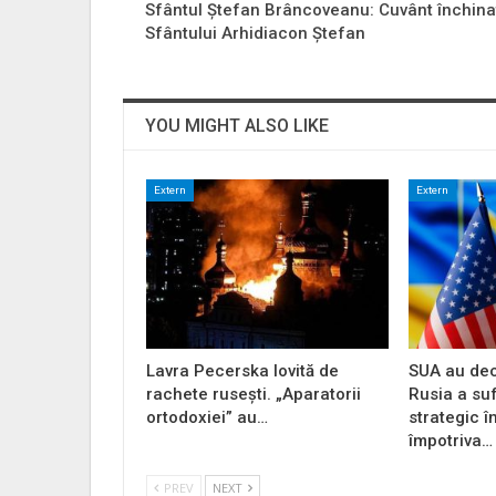
Sfântul Ştefan Brâncoveanu: Cuvânt închina
Sfântului Arhidiacon Ştefan
YOU MIGHT ALSO LIKE
Extern
Extern
Lavra Pecerska lovită de
SUA au dec
rachete rusești. „Aparatorii
Rusia a su
ortodoxiei” au…
strategic î
împotriva…
PREV
NEXT