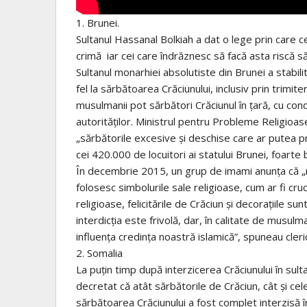
1. Brunei.
Sultanul Hassanal Bolkiah a dat o lege prin care 
crimă iar cei care îndrăznesc să facă asta riscă să
Sultanul monarhiei absolutiste din Brunei a stabi
fel la sărbătoarea Crăciunului, inclusiv prin trimit
musulmanii pot sărbători Crăciunul în țară, cu cond
autorităților. Ministrul pentru Probleme Religioas
„sărbătorile excesive și deschise care ar putea p
cei 420.000 de locuitori ai statului Brunei, foart
În decembrie 2015, un grup de imami anunța că „m
folosesc simbolurile sale religioase, cum ar fi cr
religioase, felicitările de Crăciun și decorațiile su
interdicția este frivolă, dar, în calitate de musul
influența credința noastră islamică”, spuneau cleric
2. Somalia
La puțin timp după interzicerea Crăciunului în sul
decretat că atât sărbătorile de Crăciun, cât și c
sărbătoarea Crăciunului a fost complet interzisă în