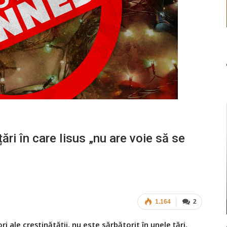
ri în care Iisus „nu are voie să se
1.164
2
i ale creștinătății, nu este sărbătorit în unele țări.