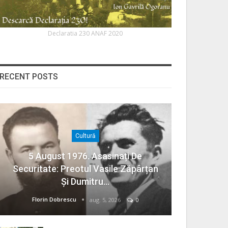
Declaratia 230 ANAF 2020
RECENT POSTS
Cultură
5 August 1976. Asasinați De
Securitate: Preotul Vasile Zăpârțan
Și Dumitru…
Florin Dobrescu
aug. 5, 2026
0