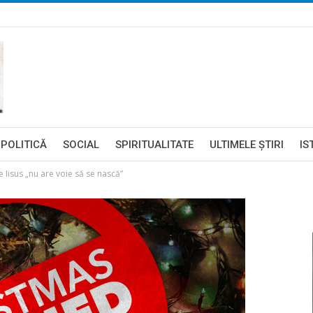
POLITICĂ
SOCIAL
SPIRITUALITATE
ULTIMELE ŞTIRI
IS
e Iisus „nu are voie să se nască”