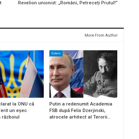
t
Revelion unionist: „Români, Petreceți Prutul!”
More From Author
Extern
larat la ONU că
Putin a redenumit Academia
ferit un eșec
FSB după Felix Dzerjinski,
n războiul
atrocele arhitect al Terorii…