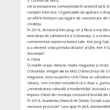
5. Coreea de Nord
De la instaurarea comunismului în această țară, în a
complet interzise. Organizațiile de apărare a drep
se află în închisori sau lagăre de concentrare din
credința.
În 2016, dictatorul Kim Jong-Un a făcut a mai făcu
interdicția de sărbătorire a Crăciunului, ci a or
comemoreze nașterea bunicii sale, Kim Jong-Suk, 
și a devenit soția primului dictator al țării, Kim I
Revoluției”.
6. China
În marile orașe chineze, multe magazine și străzi 
Crăciunului. Imagini ale lui Moș Crăciun,brazi de Cr
magazine. Asta nu pentru că în China se sărbătore
chinezi, non creștini consideră că e doar o „perioad
„revendicarea culturală a modernității” asociată cu 
impuse Chinei de revoluția comunistă brutală din s
În 2014, Academia Chineză de Științe Sociale a pub
serioase provocări” care apar în țară, atenționând