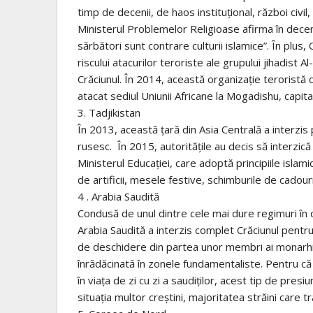
timp de decenii, de haos instituțional, război civ
Ministerul Problemelor Religioase afirma în dec
sărbători sunt contrare culturii islamice”. În plus,
riscului atacurilor teroriste ale grupului jihadist
Crăciunul. În 2014, această organizație teroristă 
atacat sediul Uniunii Africane la Mogadishu, capitala
3. Tadjikistan
În 2013, această țară din Asia Centrală a interzis
rusesc. În 2015, autoritățile au decis să interzică b
Ministerul Educației, care adoptă principiile islami
de artificii, mesele festive, schimburile de cadou
4 . Arabia Saudită
Condusă de unul dintre cele mai dure regimuri în 
Arabia Saudită a interzis complet Crăciunul pentr
de deschidere din partea unor membri ai monarhi
înrădăcinată în zonele fundamentaliste. Pentru că
în viața de zi cu zi a saudiților, acest tip de presi
situația multor creștini, majoritatea străini care t