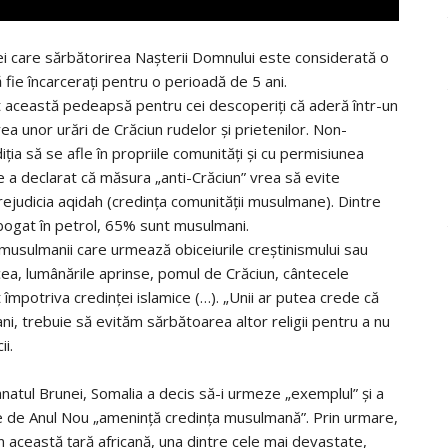
cei care sărbătorirea Nașterii Domnului este considerată o
 fie încarcerați pentru o perioadă de 5 ani.
lit această pedeapsă pentru cei descoperiți că aderă într-un
erea unor urări de Crăciun rudelor și prietenilor. Non-
iția să se afle în propriile comunități și cu permisiunea
e a declarat că măsura „anti-Crăciun” vrea să evite
rejudicia aqidah (credința comunității musulmane). Dintre
e bogat în petrol, 65% sunt musulmani.
usulmanii care urmează obiceiurile creștinismului sau
ucea, lumânările aprinse, pomul de Crăciun, cântecele
nt împotriva credinței islamice (…). „Unii ar putea crede că
mani, trebuie să evităm sărbătoarea altor religii pentru a nu
ii.
tanatul Brunei, Somalia a decis să-i urmeze „exemplul” și a
ele de Anul Nou „amenință credința musulmană”. Prin urmare,
 această țară africană, ​​una dintre cele mai devastate,