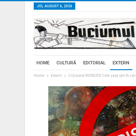
JOI, AUGUST 6, 2026
HOME
CULTURĂ
EDITORIAL
EXTERN
Home
Extern
Crăciunul INTERZIS! Cele șase țări în car