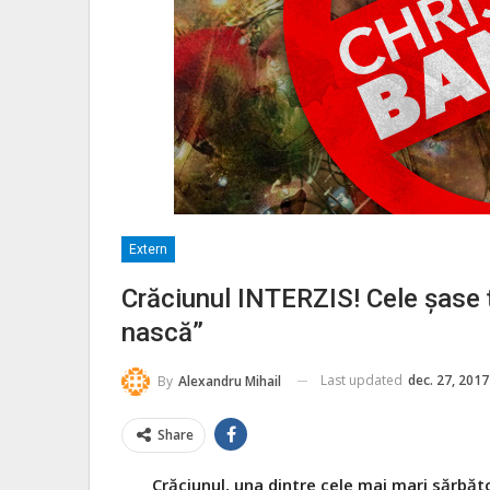
Extern
Crăciunul INTERZIS! Cele șase ță
nască”
Last updated
dec. 27, 2017
By
Alexandru Mihail
Share
Crăciunul, una dintre cele mai mari sărbător