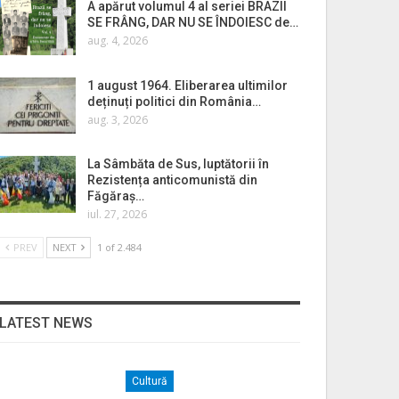
A apărut volumul 4 al seriei BRAZII
SE FRÂNG, DAR NU SE ÎNDOIESC de…
aug. 4, 2026
1 august 1964. Eliberarea ultimilor
deținuți politici din România…
aug. 3, 2026
La Sâmbăta de Sus, luptătorii în
Rezistența anticomunistă din
Făgăraș…
iul. 27, 2026
PREV
NEXT
1 of 2.484
LATEST NEWS
Cultură