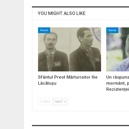
YOU MIGHT ALSO LIKE
Social
Social
Sfântul Preot Mărturisitor Ilie
Un răspuns
Lăcătușu
mormânt, p
Rezistențe
PREV
NEXT