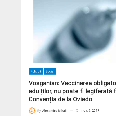
Politică
Social
Vosganian: Vaccinarea obligatori
adulților, nu poate fi legiferat
Convenția de la Oviedo
On
nov. 7, 2017
By
Alexandru Mihail