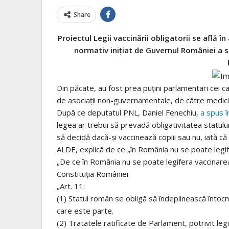
Share
Proiectul Legii vaccinării obligatorii se află 
normativ inițiat de Guvernul României a s
Din păcate, au fost prea puțini parlamentari cei ca
de asociații non-guvernamentale, de către medici, pă
După ce deputatul PNL, Daniel Fenechiu,
a spus 
legea ar trebui să prevadă obligativitatea statului 
să decidă dacă-și vaccinează copiii sau nu, iată c
ALDE, explică de ce „în România nu se poate legif
„De ce în România nu se poate legifera vaccinarea
Constituția României
„Art. 11:
(1) Statul român se obligă să îndeplinească întocmai
care este parte.
(2) Tratatele ratificate de Parlament, potrivit legii