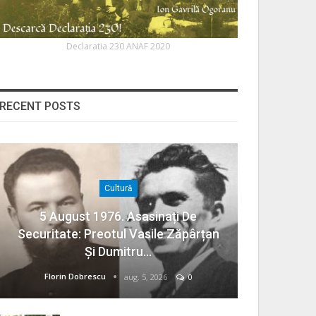
Declaratia 230 ANAF 2020
RECENT POSTS
Cultură
5 August 1976. Asasinați De
Securitate: Preotul Vasile Zăpârțan
Și Dumitru…
Florin Dobrescu
aug. 5, 2026
0