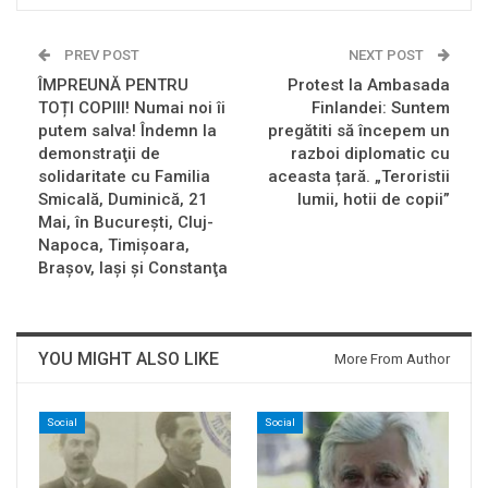
PREV POST
NEXT POST
ÎMPREUNĂ PENTRU
Protest la Ambasada
TOȚI COPIII! Numai noi îi
Finlandei: Suntem
putem salva! Îndemn la
pregătiti să începem un
demonstraţii de
razboi diplomatic cu
solidaritate cu Familia
aceasta țară. „Teroristii
Smicală, Duminică, 21
lumii, hotii de copii”
Mai, în Bucureşti, Cluj-
Napoca, Timişoara,
Braşov, Iaşi şi Constanţa
YOU MIGHT ALSO LIKE
More From Author
Social
Social