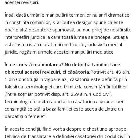
acestei revizuiri.
Însă, dacă urmările manipulării termenilor nu ar fi dramatice
în conștiința românilor, s-ar putea desigur spune că este
doar o altă dezbatere spumoasă, un nou prilej de nesfârșite
interpretări juridice la care toată lumea se pricepe. Situația
este însă tristă cu atât mai mult cu cât, inclusiv în mediul
juridic, regăsim urmele acestei manipulări mediatice.
În ce constă manipularea? Nu definiția familiei face
obiectul acestei revizuiri, ci căsătoria.
Potrivit art. 48 alin.
1 din Constituția în vigoare azi, căsătoria este definită prin
folosirea terminologiei care trimite la consimțământul liber
„între soți” iar potrivit disp. art. 259 alin. 1 Cod Civil,
terminologia folosită raportat la căsătorie ca uniune liber
consimțită ce stă la baza familiei este aceea de „între un
bărbat și o femeie”.
În aceste condiții, fiind vorba despre o chestiune aproape
tehnică de translatare a definiției căsătoriei din Codul Civil în