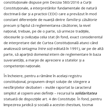
constituționale dispuse prin Decizia 580/2016 a Curții
Constituționale, a interpretărilor fundamentale de natură
doctrinară dar și a practicii CEDO care a prevăzut în mod
constant diferențele de nuanță dintre
familie
și
c
ă
s
ă
torie
precum și faptul că reglementarea căsătoriei, la nivel
național, trebuie, pe de o parte, să urmeze tradițiile,
obiceiurile și civilizația celui stat (în fond, exact considerentul
de interpretare dat de Curtea Constituțională atunci când
analizează sintagma
între so
ț
i
editată în 1991), iar pe de altă
parte, să aparțină domeniul intern de reglementare în baza
suveranității, a marjei de apreciere a statelor și a
competenței naționale.
În încheiere, pentru a rămâne în același registru
constituțional, propunem drept soluție de stingere a
nesfârșitelor dezbateri – inutile raportat la caracterul
simplist al copierii unei definiții – recursul la
solidaritatea
statuată de dispozițiile art. 4 din Constituție. În fond, pentru
limpezirea juridică și socială a acestei chestiuni, tocmai