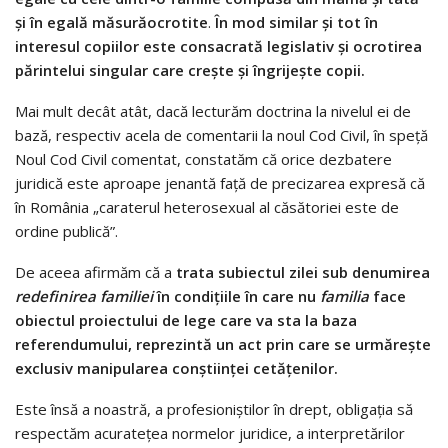
ș
i
î
n egal
ă
m
ă
sur
ă
ocrotite
.
În mod similar
ș
i tot în
interesul copiilor este consacrată legislativ
ș
i ocrotirea
p
ă
rintelui singular care cre
ș
te
ș
i
î
ngrije
ș
te copii.
Mai mult decât atât, dacă lecturăm doctrina la nivelul ei de
bază, respectiv acela de comentarii la noul Cod Civil, în speță
Noul Cod Civil comentat, constatăm că orice dezbatere
juridică este aproape jenantă față de precizarea expresă că
în România „caraterul heterosexual al căsătoriei este de
ordine publică”.
De aceea afirmăm că a
trata subiectul zilei sub denumirea
redefinirea familiei
în condițiile în care nu
familia
face
obiectul proiectului de lege care va sta la baza
referendumului, reprezintă un act prin care se urmărește
exclusiv manipularea conștiinței cetățenilor.
Este însă a noastră, a profesioniștilor în drept, obligația să
respectăm acuratețea normelor juridice, a interpretărilor