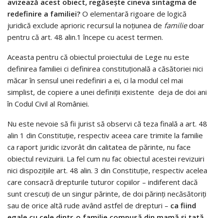
avizează acest obiect, regăsește cineva sintagma de
redefinire a familiei?
O elementară rigoare de logică
juridică exclude aprioric recursul la noțiunea de
familie
doar
pentru că art. 48 alin.1 începe cu acest termen.
Aceasta pentru că obiectul proiectului de Lege nu este
definirea familiei ci definirea constituțională a căsătoriei nici
măcar în sensul unei redefiniri a ei, ci la modul cel mai
simplist, de copiere a unei definiții existente deja de doi ani
în Codul Civil al României.
Nu este nevoie să fii jurist să observi că teza finală a art. 48
alin 1 din Constituție, respectiv aceea care trimite la familie
ca raport juridic izvorât din calitatea de părinte, nu face
obiectul revizuirii. La fel cum nu fac obiectul acestei revizuiri
nici dispozițiile art. 48 alin. 3 din Constituție, respectiv acelea
care consacră drepturile tuturor copiilor – indiferent dacă
sunt crescuți de un singur părinte, de doi părinți necăsătoriți
sau de orice altă rude având astfel de drepturi –
ca fiind
egale cu cele dintr-o familie compusă din mamă
ș
i tată