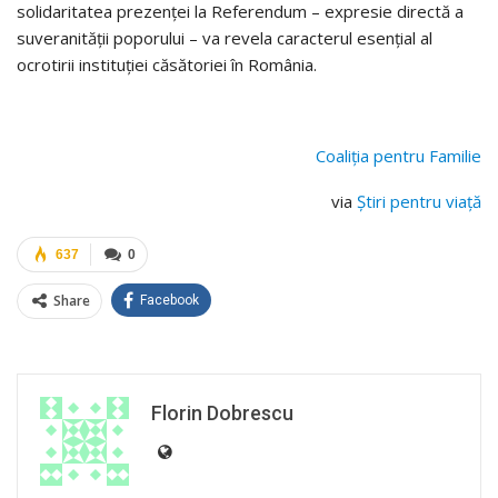
solidaritatea prezenței la Referendum – expresie directă a
suveranității poporului – va revela caracterul esențial al
ocrotirii instituției căsătoriei în România.
Coaliţia pentru Familie
via
Ştiri pentru viaţă
637
0
Share
Facebook
Florin Dobrescu