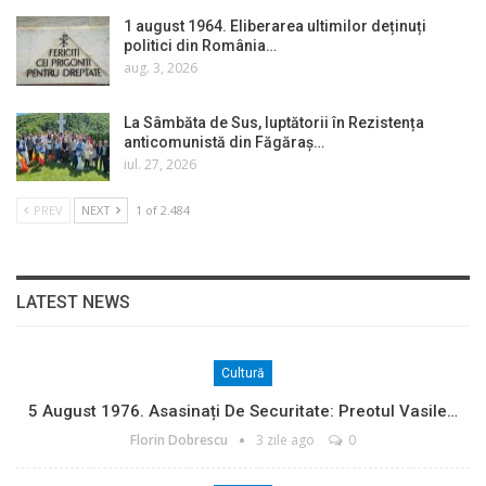
1 august 1964. Eliberarea ultimilor deținuți
politici din România…
aug. 3, 2026
La Sâmbăta de Sus, luptătorii în Rezistența
anticomunistă din Făgăraș…
iul. 27, 2026
PREV
NEXT
1 of 2.484
LATEST NEWS
Cultură
5 August 1976. Asasinați De Securitate: Preotul Vasile…
Florin Dobrescu
3 zile ago
0