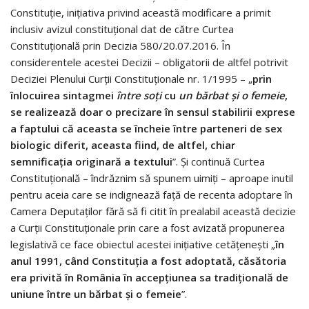
Constituție, inițiativa privind această modificare a primit
inclusiv avizul constituțional dat de către Curtea
Constituțională prin Decizia 580/20.07.2016. În
considerentele acestei Decizii – obligatorii de altfel potrivit
Deciziei Plenului Curții Constituționale nr. 1/1995 – „
prin
înlocuirea sintagmei
între so
ț
i
cu
un bărbat
ș
i o femeie
,
se realizează doar o precizare în sensul stabilirii exprese
a faptului că aceasta se încheie între parteneri de sex
biologic diferit, aceasta fiind, de altfel, chiar
semnifica
ț
ia originară a textului
”. Și continuă Curtea
Constituțională – îndrăznim să spunem uimiți – aproape inutil
pentru aceia care se indignează față de recenta adoptare în
Camera Deputaților fără să fi citit în prealabil această decizie
a Curții Constituționale prin care a fost avizată propunerea
legislativă ce face obiectul acestei inițiative cetățenești „
în
anul 1991, când Constitu
ț
ia a fost adoptată, căsătoria
era privită în România în accep
ț
iunea sa tradi
ț
ional
ă
de
uniune
î
ntre un b
ă
rbat
ș
i o femeie
”.