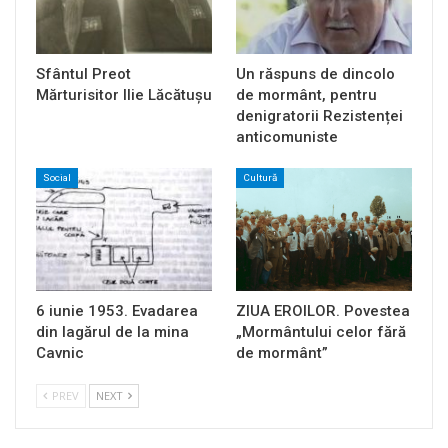
Sfântul Preot
Un răspuns de dincolo
Mărturisitor Ilie Lăcătușu
de mormânt, pentru
denigratorii Rezistenței
anticomuniste
Social
Cultură
6 iunie 1953. Evadarea
ZIUA EROILOR. Povestea
din lagărul de la mina
„Mormântului celor fără
Cavnic
de mormânt”
PREV
NEXT