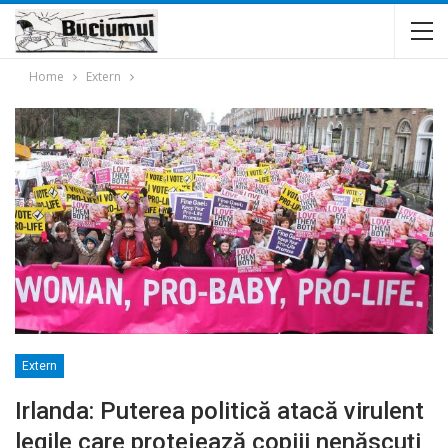
Home
Extern
Extern
Irlanda: Puterea politică atacă virulent
legile care protejează copiii nenăscuți