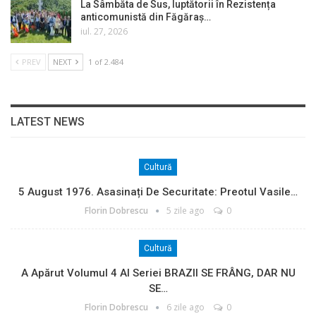
La Sâmbăta de Sus, luptătorii în Rezistența
anticomunistă din Făgăraș…
iul. 27, 2026
PREV
NEXT
1 of 2.484
LATEST NEWS
Cultură
5 August 1976. Asasinați De Securitate: Preotul Vasile…
Florin Dobrescu
5 zile ago
0
Cultură
A Apărut Volumul 4 Al Seriei BRAZII SE FRÂNG, DAR NU
SE…
Florin Dobrescu
6 zile ago
0