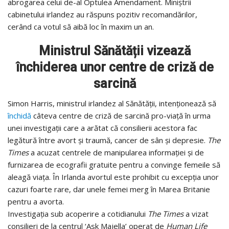
abrogarea celui de-al Optulea Amendament. Miniștrii
cabinetului irlandez au răspuns pozitiv recomandărilor,
cerând ca votul să aibă loc în maxim un an.
Ministrul Sănătății vizează
închiderea unor centre de criză de
sarcină
Simon Harris, ministrul irlandez al Sănătății, intenționează să
închidă
câteva centre de criză de sarcină pro-viață în urma
unei investigații care a arătat că consilierii acestora fac
legătură între avort și traumă, cancer de sân și depresie.
The
Times
a acuzat centrele de manipularea informației și de
furnizarea de ecografii gratuite pentru a convinge femeile să
aleagă viața. În Irlanda avortul este prohibit cu excepția unor
cazuri foarte rare, dar unele femei merg în Marea Britanie
pentru a avorta.
Investigația sub acoperire a cotidianului
The Times
a vizat
consilieri de la centrul ‘Ask Majella’ operat de
Human Life