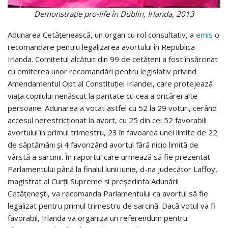
Demonstrație pro-life în Dublin, Irlanda, 2013
Adunarea Cetățenească, un organ cu rol consultativ, a
emis
o
recomandare pentru legalizarea avortului în Republica
Irlanda. Comitetul alcătuit din 99 de cetățeni a fost însărcinat
cu emiterea unor recomandări pentru legislativ privind
Amendamentul Opt al Constituției Irlandei, care protejează
viața copilului nenăscut la paritate cu cea a oricărei alte
persoane. Adunarea a votat astfel cu 52 la 29 voturi, cerând
accesul nerestricționat la avort, cu 25 din cei 52 favorabili
avortului în primul trimestru, 23 în favoarea unei limite de 22
de săptămâni și 4 favorizând avortul fără nicio limită de
vârstă a sarcinii. În raportul care urmează să fie prezentat
Parlamentului până la finalul lunii iunie, d-na judecător Laffoy,
magistrat al Curții Supreme și președinta Adunării
Cetățenești, va recomanda Parlamentului ca avortul să fie
legalizat pentru primul trimestru de sarcină. Dacă votul va fi
favorabil, Irlanda va organiza un referendum pentru