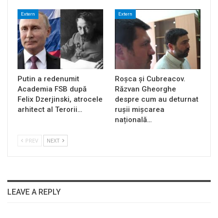
Extern
Extern
Putin a redenumit
Roșca și Cubreacov.
Academia FSB după
Răzvan Gheorghe
Felix Dzerjinski, atrocele
despre cum au deturnat
arhitect al Terorii…
rușii mișcarea
națională…
PREV
NEXT
LEAVE A REPLY