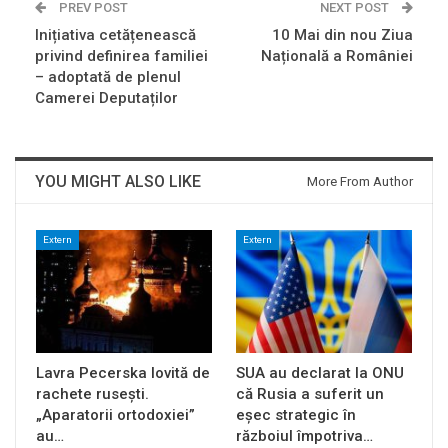
PREV POST
NEXT POST
Inițiativa cetățenească
10 Mai din nou Ziua
privind definirea familiei
Națională a României
– adoptată de plenul
Camerei Deputaților
YOU MIGHT ALSO LIKE
More From Author
Extern
Extern
Lavra Pecerska lovită de
SUA au declarat la ONU
rachete rusești.
că Rusia a suferit un
„Aparatorii ortodoxiei”
eșec strategic în
au…
războiul împotriva…