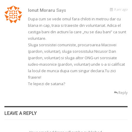
9 ani ago
Ionut Moraru
Says
Dupa cum se vede omul fara chiloti in metrou dar cu
blana in cap, traia si traieste din voluntariat. Adica el
castiga bani din actiuni la care „nu se dau bani” ca sunt
voluntare.
Sluga sorosistei comuniste, procuroarea Macovei
(pardon, voluntar), sluga sorosistului Nicusor Dan
(pardon, voluntar) si sluga altor ONG-uri sorosiate
iudeo-masonice (pardon, voluntar) unde s-a si calificat
la locul de munca dupa cum singur declara.Tu zici
fraiere!
Te lepezi de satana?
Reply
LEAVE A REPLY