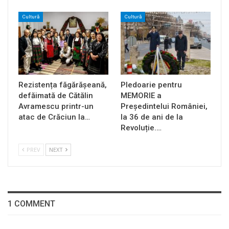
Cultură
Cultură
Rezistența făgărășeană,
Pledoarie pentru
defăimată de Cătălin
MEMORIE a
Avramescu printr-un
Președintelui României,
atac de Crăciun la…
la 36 de ani de la
Revoluție.…
PREV
NEXT
1 COMMENT