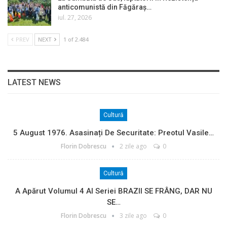
anticomunistă din Făgăraș…
iul. 27, 2026
PREV
NEXT
1 of 2.484
LATEST NEWS
Cultură
5 August 1976. Asasinați De Securitate: Preotul Vasile…
Florin Dobrescu
2 zile ago
0
Cultură
A Apărut Volumul 4 Al Seriei BRAZII SE FRÂNG, DAR NU
SE…
Florin Dobrescu
3 zile ago
0