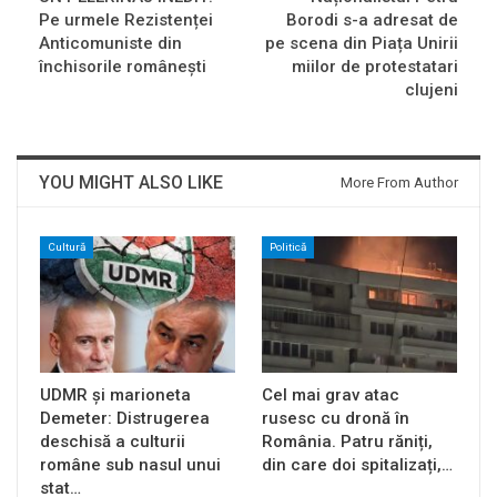
Pe urmele Rezistenței
Borodi s-a adresat de
Anticomuniste din
pe scena din Piața Unirii
închisorile româneşti
miilor de protestatari
clujeni
YOU MIGHT ALSO LIKE
More From Author
Cultură
Politică
UDMR și marioneta
Cel mai grav atac
Demeter: Distrugerea
rusesc cu dronă în
deschisă a culturii
România. Patru răniți,
române sub nasul unui
din care doi spitalizați,…
stat…