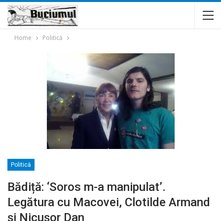
Home
Politică
Politică
Bădiță: ‘Soros m-a manipulat’.
Legătura cu Macovei, Clotilde Armand
și Nicușor Dan