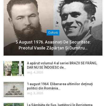
Cultură
5 August 1976. Asasinați De Securitate:
Preotul Vasile Zăpârțan Și Dumitru…
A apărut volumul 4 al seriei BRAZII SE FRÂNG,
DAR NU SE ÎNDOIESC de…
aug. 4, 2026
1 august 1964. Eliberarea ultimilor deținuți
politici din România…
aug. 3, 2026
La Sâmbăta de Sus, luptătorii în Rezistența