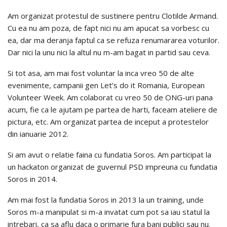
Am organizat protestul de sustinere pentru Clotilde Armand.
Cu ea nu am poza, de fapt nici nu am apucat sa vorbesc cu
ea, dar ma deranja faptul ca se refuza renumararea voturilor.
Dar nici la unu nici la altul nu m-am bagat in partid sau ceva.
Si tot asa, am mai fost voluntar la inca vreo 50 de alte
evenimente, campanii gen Let’s do it Romania, European
Volunteer Week. Am colaborat cu vreo 50 de ONG-uri pana
acum, fie ca le ajutam pe partea de harti, faceam ateliere de
pictura, etc. Am organizat partea de inceput a protestelor
din ianuarie 2012.
Si am avut o relatie faina cu fundatia Soros. Am participat la
un hackaton organizat de guvernul PSD impreuna cu fundatia
Soros in 2014.
Am mai fost la fundatia Soros in 2013 la un training, unde
Soros m-a manipulat si m-a invatat cum pot sa iau statul la
intrebari, ca sa aflu daca o primarie fura bani publici sau nu.