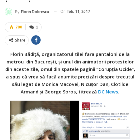
On
feb. 11, 2017
By
Florin Dobrescu
780
1
Share
Florin Bădiță, organizatorul zilei fara pantaloni de la
metrou din București, și unul din animatorii protestelor
din aceste zile, omul din spatele paginii “Corupția Ucide”,
a spus că vrea să facă anumite precizări despre trecutul
său legat de Monica Macovei, Nicușor Dan, Clotilde
Armand și George Soros, titrează
DC News
.