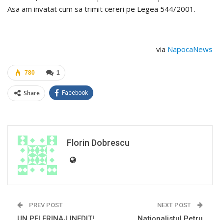
Asa am invatat cum sa trimit cereri pe Legea 544/2001.
via
NapocaNews
780
1
Share
Facebook
Florin Dobrescu
PREV POST
NEXT POST
UN PELERINAJ INEDIT!
Naționalistul Petru