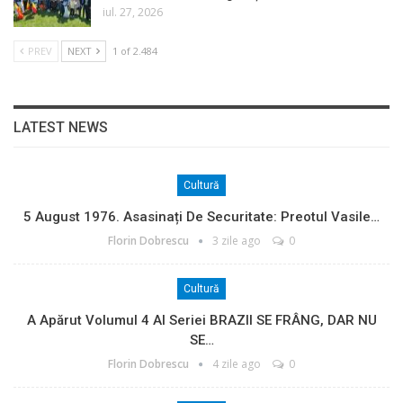
iul. 27, 2026
PREV
NEXT
1 of 2.484
LATEST NEWS
Cultură
5 August 1976. Asasinați De Securitate: Preotul Vasile…
Florin Dobrescu
3 zile ago
0
Cultură
A Apărut Volumul 4 Al Seriei BRAZII SE FRÂNG, DAR NU
SE…
Florin Dobrescu
4 zile ago
0