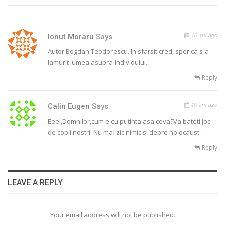
10 ani ago
Ionut Moraru
Says
Autor Bogdan Teodorescu. In sfarsit cred, sper ca s-a
lamurit lumea asupra individului.
Reply
10 ani ago
Calin Eugen
Says
Eeei,Domnilor,cum e cu putinta asa ceva?Va bateti joc
de copii nostri! Nu mai zic nimic si depre holocaust…
Reply
LEAVE A REPLY
Your email address will not be published.