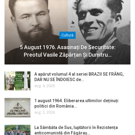
Cultură
5 August 1976. Asasinați De Securitate:
Preotul Vasile Zăpârțan Și Dumitru…
A apărut volumul 4 al seriei BRAZII SE FRÂNG,
DAR NU SE ÎNDOIESC de…
aug. 4, 2026
1 august 1964. Eliberarea ultimilor deținuți
politici din România…
aug. 3, 2026
La Sâmbăta de Sus, luptătorii în Rezistența
anticomunistă din Făgăraș…