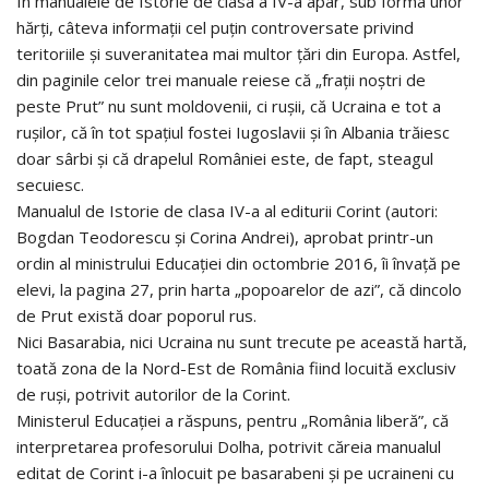
În manualele de Istorie de clasa a IV-a apar, sub forma unor
hărți, câteva informații cel puțin controversate privind
teritoriile și suveranitatea mai multor țări din Europa. Astfel,
din paginile celor trei manuale reiese că „frații noștri de
peste Prut” nu sunt moldovenii, ci rușii, că Ucraina e tot a
rușilor, că în tot spațiul fostei Iugoslavii și în Albania trăiesc
doar sârbi și că drapelul României este, de fapt, steagul
secuiesc.
Manualul de Istorie de clasa IV-a al editurii Corint (autori:
Bogdan Teodorescu și Corina Andrei), aprobat printr-un
ordin al ministrului Educației din octombrie 2016, îi învață pe
elevi, la pagina 27, prin harta „popoarelor de azi”, că dincolo
de Prut există doar poporul rus.
Nici Basarabia, nici Ucraina nu sunt trecute pe această hartă,
toată zona de la Nord-Est de România fiind locuită exclusiv
de ruși, potrivit autorilor de la Corint.
Ministerul Educației a răspuns, pentru „România liberă”, că
interpretarea profesorului Dolha, potrivit căreia manualul
editat de Corint i-a înlocuit pe basarabeni și pe ucraineni cu