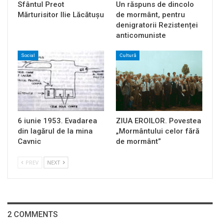
Sfântul Preot
Un răspuns de dincolo
Mărturisitor Ilie Lăcătușu
de mormânt, pentru
denigratorii Rezistenței
anticomuniste
Social
Cultură
6 iunie 1953. Evadarea
ZIUA EROILOR. Povestea
din lagărul de la mina
„Mormântului celor fără
Cavnic
de mormânt”
PREV
NEXT
2 COMMENTS