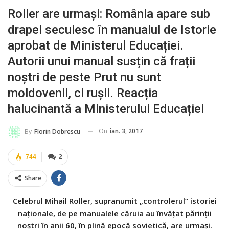
Roller are urmași: România apare sub
drapel secuiesc în manualul de Istorie
aprobat de Ministerul Educației.
Autorii unui manual susțin că frații
noștri de peste Prut nu sunt
moldovenii, ci rușii. Reacția
halucinantă a Ministerului Educației
On
ian. 3, 2017
By
Florin Dobrescu
744
2
Share
Celebrul Mihail Roller, supranumit „controlerul” istoriei
naționale, de pe manualele căruia au învățat părinții
noștri în anii 60, în plină epocă sovietică, are urmași.