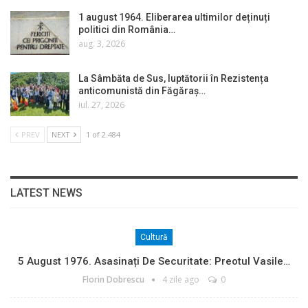
1 august 1964. Eliberarea ultimilor deținuți
politici din România…
aug. 3, 2026
La Sâmbăta de Sus, luptătorii în Rezistența
anticomunistă din Făgăraș…
iul. 27, 2026
PREV
NEXT
1 of 2.484
LATEST NEWS
Cultură
5 August 1976. Asasinați De Securitate: Preotul Vasile…
Florin Dobrescu
4 zile ago
0