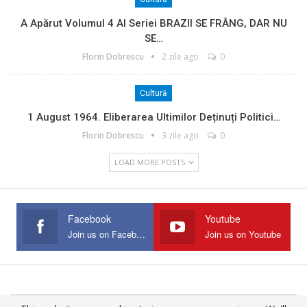
A Apărut Volumul 4 Al Seriei BRAZII SE FRÂNG, DAR NU
SE…
Florin Dobrescu
2 zile ago
0
Cultură
1 August 1964. Eliberarea Ultimilor Deținuți Politici…
Florin Dobrescu
3 zile ago
0
LOAD MORE POSTS
Facebook
Youtube
Join us on Facebook
Join us on Youtube