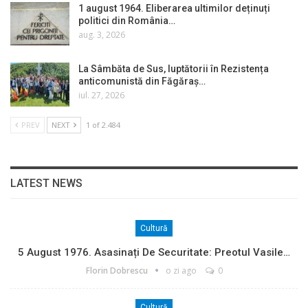
1 august 1964. Eliberarea ultimilor deținuți
politici din România…
aug. 3, 2026
La Sâmbăta de Sus, luptătorii în Rezistența
anticomunistă din Făgăraș…
iul. 27, 2026
PREV
NEXT
1 of 2.484
LATEST NEWS
Cultură
5 August 1976. Asasinați De Securitate: Preotul Vasile…
Florin Dobrescu
o zi ago
0
Cultură