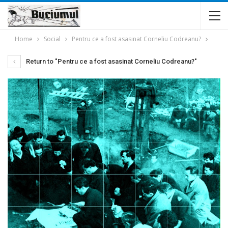
Home
Social
Pentru ce a fost asasinat Corneliu Codreanu?
Return to "Pentru ce a fost asasinat Corneliu Codreanu?"