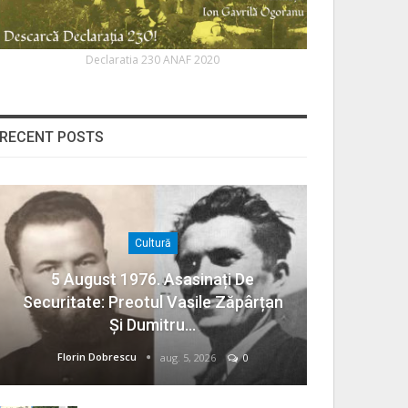
Declaratia 230 ANAF 2020
RECENT POSTS
Cultură
5 August 1976. Asasinați De
Securitate: Preotul Vasile Zăpârțan
Și Dumitru…
Florin Dobrescu
aug. 5, 2026
0