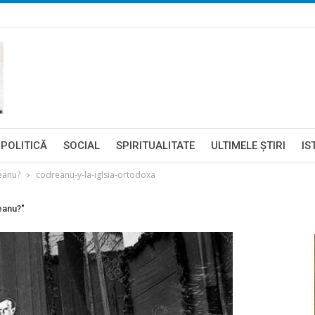
POLITICĂ
SOCIAL
SPIRITUALITATE
ULTIMELE ŞTIRI
IS
reanu?
codreanu-y-la-iglsia-ortodoxa
eanu?"