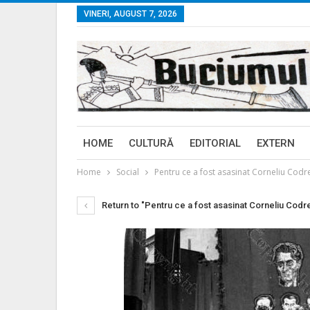
VINERI, AUGUST 7, 2026
HOME
CULTURĂ
EDITORIAL
EXTERN
Home
Social
Pentru ce a fost asasinat Corneliu Cod
Return to "Pentru ce a fost asasinat Corneliu Codr