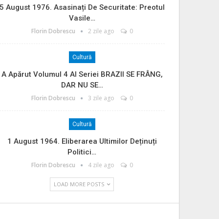
5 August 1976. Asasinați De Securitate: Preotul
Vasile…
Florin Dobrescu
2 zile ago
0
Cultură
A Apărut Volumul 4 Al Seriei BRAZII SE FRÂNG,
DAR NU SE…
Florin Dobrescu
3 zile ago
0
Cultură
1 August 1964. Eliberarea Ultimilor Deținuți
Politici…
Florin Dobrescu
4 zile ago
0
LOAD MORE POSTS