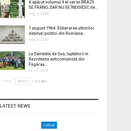
A apărut volumul 4 al seriei BRAZII
SE FRÂNG, DAR NU SE ÎNDOIESC de…
aug. 4, 2026
1 august 1964. Eliberarea ultimilor
deținuți politici din România…
aug. 3, 2026
La Sâmbăta de Sus, luptătorii în
Rezistența anticomunistă din
Făgăraș…
iul. 27, 2026
PREV
NEXT
1 of 2.484
LATEST NEWS
Cultură