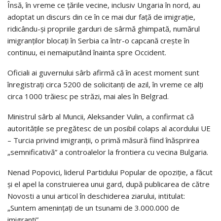
Însă, în vreme ce țările vecine, inclusiv Ungaria în nord, au
adoptat un discurs din ce în ce mai dur față de imigrație,
ridicându-și propriile garduri de sârmă ghimpată, numărul
imigranților blocați în Serbia ca într-o capcană crește în
continuu, ei nemaiputând înainta spre Occident.
Oficiali ai guvernului sârb afirmă că în acest moment sunt
înregistrați circa 5200 de solicitanți de azil, în vreme ce alți
circa 1000 trăiesc pe străzi, mai ales în Belgrad.
Ministrul sârb al Muncii, Aleksander Vulin, a confirmat că
autoritățile se pregătesc de un posibil colaps al acordului UE
– Turcia privind imigranții, o primă măsură fiind înăsprirea
„semnificativă” a controalelor la frontiera cu vecina Bulgaria.
Nenad Popovici, liderul Partidului Popular de opoziție, a făcut
și el apel la construierea unui gard, după publicarea de către
Novosti a unui articol în deschiderea ziarului, intitulat:
„Suntem amenințați de un tsunami de 3.000.000 de
imigranți”.