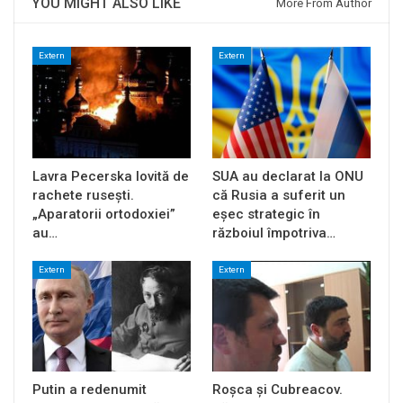
YOU MIGHT ALSO LIKE
More From Author
Extern
Extern
Lavra Pecerska lovită de
SUA au declarat la ONU
rachete rusești.
că Rusia a suferit un
„Aparatorii ortodoxiei”
eșec strategic în
au…
războiul împotriva…
Extern
Extern
Putin a redenumit
Roșca și Cubreacov.