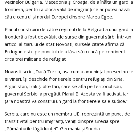
vecinelor Bulgaria, Macedonia și Croația, de a înălța un gard la
frontieră, pentru a bloca valul de imigranți ce ar putea năvăli
către centrul și nordul Europei dinspre Marea Egee.
Planul construirii de către regimul de la Belgrad a unui gard la
frontieră a fost dezvăluit de surse din guvernul sârb. Într-un
articol al ziarului de stat Novosti, sursele citate afirmă că
Erdogan este pe punctul de a lăsa să treacă pe continent
circa trei milioane de refugiați.
Novosti scrie:„Dacă Turcia, așa cum a amenințat președintele
ei vineri, își deschide frontierele pentru refugiați din Siria,
Afganistan, Irak și alte țări, care se află pe teritoriul său,
guvernul Serbiei a pregătit Planul B. Acesta va fi activat, iar
țara noastră va construi un gard la frontierele sale sudice.”
Serbia, care nu este un membru UE, reprezintă un punct de
tranzit vital pentru imigranți, veniți dinspre Grecia spre
„Pământurile făgăduinței”, Germania și Suedia.