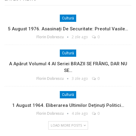
Cultură
5 August 1976. Asasinați De Securitate: Preotul Vasile…
Florin Dobrescu
2 zile ago
0
Cultură
A Apărut Volumul 4 Al Seriei BRAZII SE FRÂNG, DAR NU
SE…
Florin Dobrescu
3 zile ago
0
Cultură
1 August 1964. Eliberarea Ultimilor Deținuți Politici…
Florin Dobrescu
4 zile ago
0
LOAD MORE POSTS