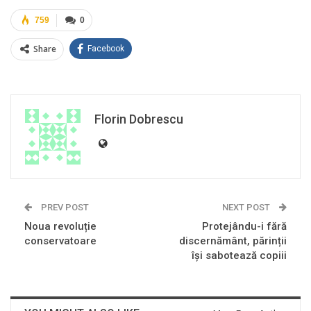
759
0
Share
Facebook
Florin Dobrescu
PREV POST
NEXT POST
Noua revoluție
Protejându-i fără
conservatoare
discernământ, părinții
își sabotează copiii