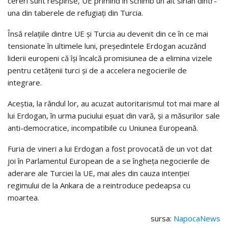
cereri sunt respinse, UE primind în schimb un alt sirian dintr-
una din taberele de refugiați din Turcia.
Însă relațiile dintre UE și Turcia au devenit din ce în ce mai
tensionate în ultimele luni, președintele Erdogan acuzând
liderii europeni că își încalcă promisiunea de a elimina vizele
pentru cetățenii turci și de a accelera negocierile de
integrare.
Aceștia, la rândul lor, au acuzat autoritarismul tot mai mare al
lui Erdogan, în urma puciului eșuat din vară, și a măsurilor sale
anti-democratice, incompatibile cu Uniunea Europeană.
Furia de vineri a lui Erdogan a fost provocată de un vot dat
joi în Parlamentul European de a se îngheța negocierile de
aderare ale Turciei la UE, mai ales din cauza intenției
regimului de la Ankara de a reintroduce pedeapsa cu
moartea.
sursa:
NapocaNews