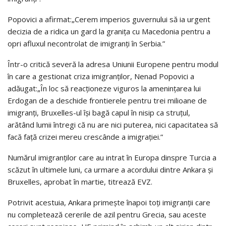
Popovici a afirmat:„Cerem imperios guvernului să ia urgent
decizia de a ridica un gard la granița cu Macedonia pentru a
opri afluxul necontrolat de imigranți în Serbia.”
Într-o critică severă la adresa Uniunii Europene pentru modul
în care a gestionat criza imigranților, Nenad Popovici a
adăugat:„În loc să reacționeze viguros la amenințarea lui
Erdogan de a deschide frontierele pentru trei milioane de
imigranți, Bruxelles-ul își bagă capul în nisip ca struțul,
arătând lumii întregi că nu are nici puterea, nici capacitatea să
facă față crizei mereu crescânde a imigrației.”
Numărul imigranților care au intrat în Europa dinspre Turcia a
scăzut în ultimele luni, ca urmare a acordului dintre Ankara și
Bruxelles, aprobat în martie, titrează EVZ.
Potrivit acestuia, Ankara primește înapoi toți imigranții care
nu completează cererile de azil pentru Grecia, sau aceste