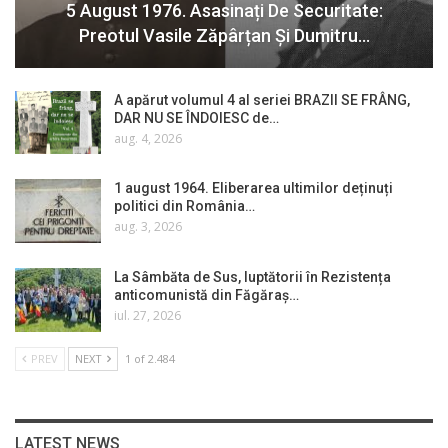
5 August 1976. Asasinați De Securitate:
Preotul Vasile Zăpârțan Și Dumitru…
A apărut volumul 4 al seriei BRAZII SE FRÂNG,
DAR NU SE ÎNDOIESC de…
aug. 4, 2026
1 august 1964. Eliberarea ultimilor deținuți
politici din România…
aug. 3, 2026
La Sâmbăta de Sus, luptătorii în Rezistența
anticomunistă din Făgăraș…
iul. 27, 2026
PREV
NEXT
1 of 2.484
LATEST NEWS