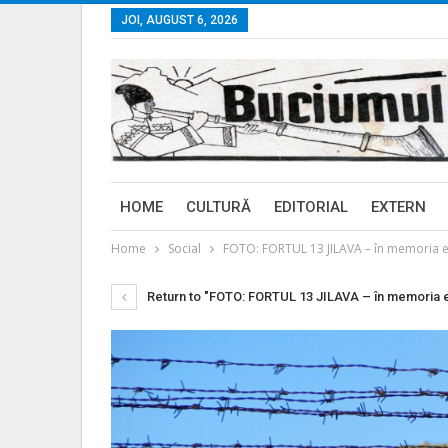
JOI, AUGUST 6, 2026
HOME
CULTURĂ
EDITORIAL
EXTERN
Home
Social
FOTO: FORTUL 13 JILAVA – în memoria er
Return to "FOTO: FORTUL 13 JILAVA – în memoria ero