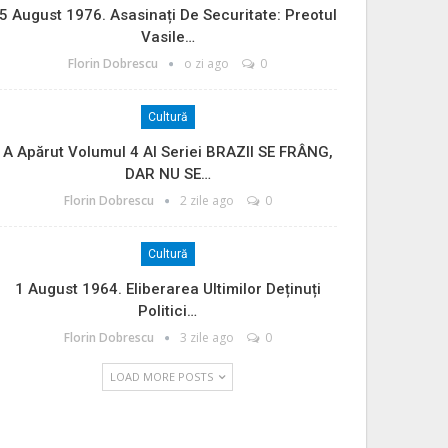
5 August 1976. Asasinați De Securitate: Preotul
Vasile…
Florin Dobrescu
o zi ago
0
Cultură
A Apărut Volumul 4 Al Seriei BRAZII SE FRÂNG,
DAR NU SE…
Florin Dobrescu
2 zile ago
0
Cultură
1 August 1964. Eliberarea Ultimilor Deținuți
Politici…
Florin Dobrescu
3 zile ago
0
LOAD MORE POSTS