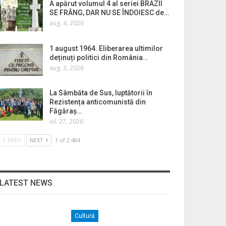
A apărut volumul 4 al seriei BRAZII
SE FRÂNG, DAR NU SE ÎNDOIESC de…
aug. 4, 2026
1 august 1964. Eliberarea ultimilor
deținuți politici din România…
aug. 3, 2026
La Sâmbăta de Sus, luptătorii în
Rezistența anticomunistă din
Făgăraș…
iul. 27, 2026
PREV
NEXT
1 of 2.484
LATEST NEWS
Cultură