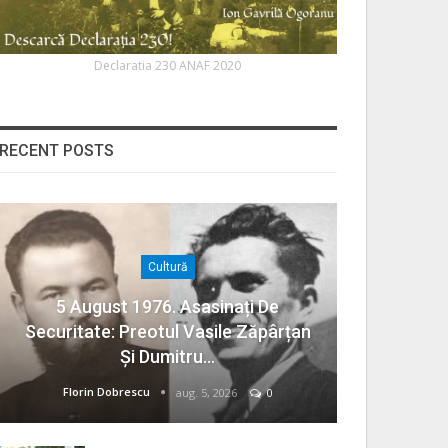
Declaratia 230 ANAF 2020
RECENT POSTS
Cultură
5 August 1976. Asasinați De
Securitate: Preotul Vasile Zăpârțan
Și Dumitru…
Florin Dobrescu
aug. 5, 2026
0