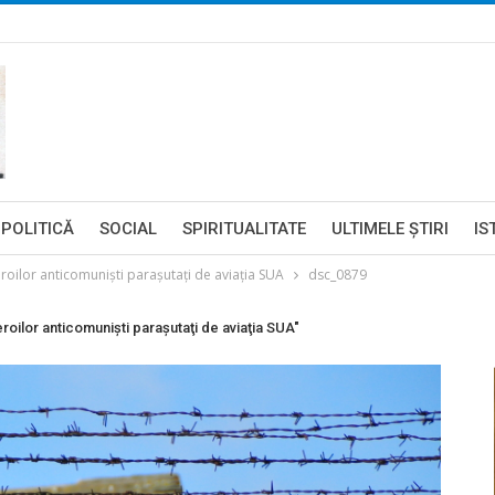
POLITICĂ
SOCIAL
SPIRITUALITATE
ULTIMELE ŞTIRI
IS
oilor anticomunişti paraşutaţi de aviaţia SUA
dsc_0879
ilor anticomunişti paraşutaţi de aviaţia SUA"