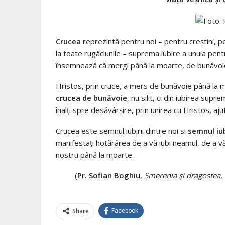
Crucea
reprezintă pentru noi – pentru creștini, pe
la toate rugăciunile – suprema iubire a unuia pentr
însemnează că mergi până la moarte, de bunăvoie, 
Hristos, prin cruce, a mers de bunăvoie până la 
crucea de bunăvoie
, nu silit, ci din iubirea supr
înalți spre desăvârșire, prin unirea cu Hristos, ajut
Crucea este semnul iubirii dintre noi si
semnul iub
manifestați hotărârea de a vă iubi neamul, de a vă 
nostru până la moarte.
(
Pr. Sofian Boghiu
,
Smerenia și dragostea, î
Share
Facebook