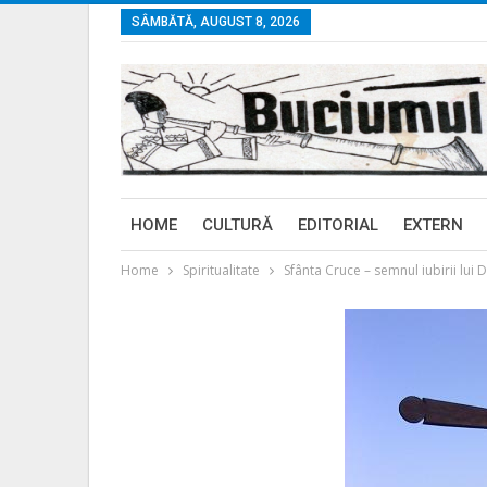
SÂMBĂTĂ, AUGUST 8, 2026
HOME
CULTURĂ
EDITORIAL
EXTERN
Home
Spiritualitate
Sfânta Cruce – semnul iubirii lu