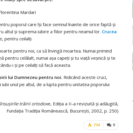
ntru poporul care își face semnul înainte de orice faptă și
u altul și suprema iubire a fiilor pentru neamul lor.
Crucea
pentru ceilalți.
moarte pentru noi, ca să învingă moartea. Numai primind
emă pentru celălalt, numai așa capeți și tu viață veșnică și te
ându-i și pe ceilalți să facă aceasta.
irii lui Dumnezeu pentru noi.
Ridicând aceste cruci,
iubi unul pe altul, de a lupta pentru unitatea poporului
nsușirile trăirii ortodox
e, Ediția a II-a revizuită și adăugită,
Fundația Tradiția Românească, București, 2002, p. 250)
734
0