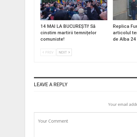
14 MAI LA BUCUREȘTI! Să
Replica Fu
cinstim martirii temnițelor
articolul t
comuniste!
de Alba 24
PREV
NEXT
LEAVE A REPLY
Your email addr