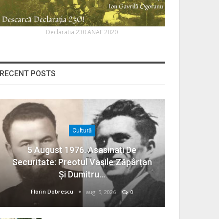
Declaratia 230 ANAF 2020
RECENT POSTS
Cultură
5 August 1976. Asasinați De
Securitate: Preotul Vasile Zăpârțan
Și Dumitru…
Florin Dobrescu
aug. 5, 2026
0