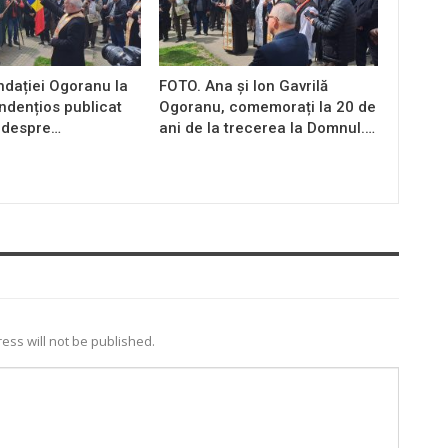
ndației Ogoranu la
FOTO. Ana și Ion Gavrilă
endențios publicat
Ogoranu, comemorați la 20 de
 despre…
ani de la trecerea la Domnul.…
ess will not be published.