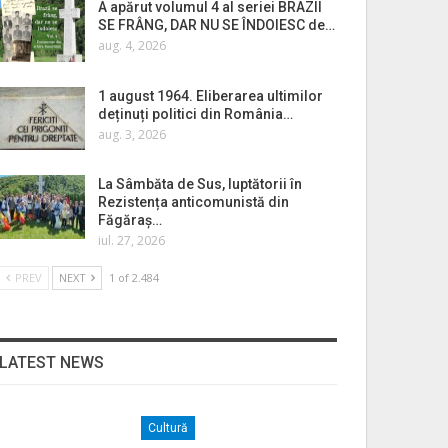
A apărut volumul 4 al seriei BRAZII
SE FRÂNG, DAR NU SE ÎNDOIESC de…
aug. 4, 2026
1 august 1964. Eliberarea ultimilor
deținuți politici din România…
aug. 3, 2026
La Sâmbăta de Sus, luptătorii în
Rezistența anticomunistă din
Făgăraș…
iul. 27, 2026
PREV
NEXT
1 of 2.484
LATEST NEWS
Cultură