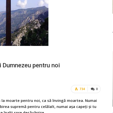
ui Dumnezeu pentru noi
734
0
ă la moarte pentru noi, ca să învingă moartea. Numai
iubirea supremă pentru celălalt, numai așa capeți și tu
te înalți spre desăvârșire.