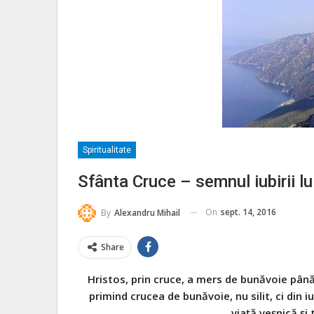
Spiritualitate
Sfânta Cruce – semnul iubirii l
On
sept. 14, 2016
By
Alexandru Mihail
Share
Hristos, prin cruce, a mers de bunăvoie pân
primind crucea de bunăvoie, nu silit, ci din 
viață veșnică și 