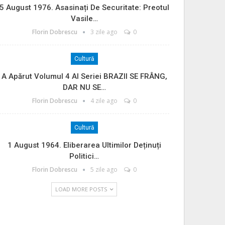
5 August 1976. Asasinați De Securitate: Preotul
Vasile…
Florin Dobrescu
3 zile ago
0
Cultură
A Apărut Volumul 4 Al Seriei BRAZII SE FRÂNG,
DAR NU SE…
Florin Dobrescu
4 zile ago
0
Cultură
1 August 1964. Eliberarea Ultimilor Deținuți
Politici…
Florin Dobrescu
5 zile ago
0
LOAD MORE POSTS