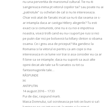
nu una pervertita de marxismul cultural. Tie nu iti
sangereaza inima pt viitorul copiilor tai? sau poate nu ai
„patriotule” cu ochelari de cal si nu te intereseaza.
Chiar esti atat de fanatic incat sa nu-ti dai seama ce s-
ar intampla daca ar castiga Hitlery alegerile? Tu esti
exact ca si comunistii, cine nu e cu noi e impotriva
noastra, visezi trolli cand eu nu-i suport pe rusi si nici
pe putin dar nici pe bolsevicii lui killary clinton si obama
osama. Ce-i greu asa de priceput? Ma gandesc la
Romania si la viitorul ei pentru ca am copii si ma
intereseaza in ce lume vor trai si asa consider eu ca ar
fi bine sa se intample; daca nu suporti sa auzi alte
opinii decat ale tale sa fii sanatos cu tot cu
fantasmagoriile tale…
RĂSPUNDE
￼
ANTIPUTIN
14 august 2016 – 17:33
Pui de dac, raspund marti.
Maica Domnului, sa’i ocroteasca pe toti cei buni si sa’i
lumineze pe cei intunecati, la minte si la inima!