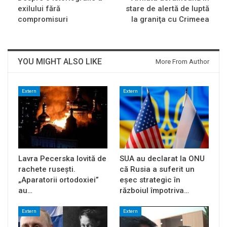
exilului fără
stare de alertă de luptă
compromisuri
la graniţa cu Crimeea
YOU MIGHT ALSO LIKE
More From Author
Extern
Extern
Lavra Pecerska lovită de
SUA au declarat la ONU
rachete rusești.
că Rusia a suferit un
„Aparatorii ortodoxiei”
eșec strategic în
au…
războiul împotriva…
Extern
Extern