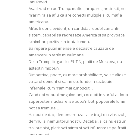
Ianukovici…
Asa il vad eu pe Trump: mafiot, hraparet, necinstit, nu
m’ar mira sa aflu ca are conectii multiple si cu mafia
americana.
Mi’as fi dorit, evident, un candidat republican anti-
sistem, capabil sa redreseze America si sa provoace
schimbari pozitive in toata lumea.
Sa repare putin imensele dezastre cauzate de
americani in tarile musulmane…
De la Tramp, lingaul lui PUTIN, platit de Moscova, nu
astept nimic bun.
Dimpotriva, poate, cu mare probabilitate, sa se alieze
cu tarul dement si sa ne scufunde in razboaie
infernale, cum n’am mai cunoscut…
Cand doi nebuni megalomani, cocotati in varful a doua
superputeri nucleare, se pupa’n bot, popoarele lumii
pot sa tremure…
Hai pui de dac, demonstreaza ca te tragi din viteazul ,
demnul si nemuritorul nostru Decebal, si ca nu esti un
trol putinist, platit sa’i minta si sa’i Influenteze pe fratii
mei romani.