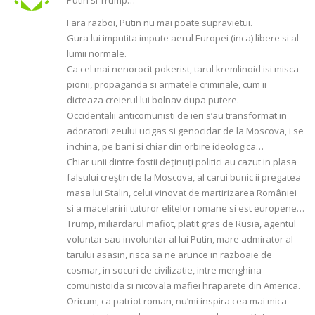
Fara razboi, Putin nu mai poate supravietui.
Gura lui imputita impute aerul Europei (inca) libere si al
lumii normale.
Ca cel mai nenorocit pokerist, tarul kremlinoid isi misca
pionii, propaganda si armatele criminale, cum ii
dicteaza creierul lui bolnav dupa putere.
Occidentalii anticomunisti de ieri s’au transformat in
adoratorii zeului ucigas si genocidar de la Moscova, i se
inchina, pe bani si chiar din orbire ideologica…
Chiar unii dintre fostii deținuți politici au cazut in plasa
falsului creştin de la Moscova, al carui bunic ii pregatea
masa lui Stalin, celui vinovat de martirizarea României
si a macelaririi tuturor elitelor romane si est europene…
Trump, miliardarul mafiot, platit gras de Rusia, agentul
voluntar sau involuntar al lui Putin, mare admirator al
tarului asasin, risca sa ne arunce in razboaie de
cosmar, in socuri de civilizatie, intre menghina
comunistoida si nicovala mafiei hraparete din America.
Oricum, ca patriot roman, nu’mi inspira cea mai mica