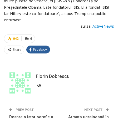
multe puncte de vedere, ei (ISIS -n.n.) îl onorează pe
Președintele Obama. Este fondatorul ISIS. El a fondat ISIS!
Iar Hillary este co-fondatoare”, a spus Trump unui public
entuziast.
sursa:
ActiveNews
942
6
Share
Facebook
Florin Dobrescu
PREV POST
NEXT POST
Despre o istoriografie a
Armata ucraineană în