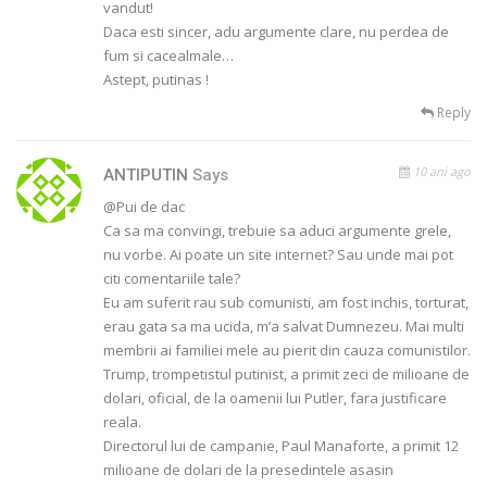
vandut!
Daca esti sincer, adu argumente clare, nu perdea de
fum si cacealmale…
Astept, putinas !
Reply
10 ani ago
ANTIPUTIN
Says
@Pui de dac
Ca sa ma convingi, trebuie sa aduci argumente grele,
nu vorbe. Ai poate un site internet? Sau unde mai pot
citi comentariile tale?
Eu am suferit rau sub comunisti, am fost inchis, torturat,
erau gata sa ma ucida, m’a salvat Dumnezeu. Mai multi
membrii ai familiei mele au pierit din cauza comunistilor.
Trump, trompetistul putinist, a primit zeci de milioane de
dolari, oficial, de la oamenii lui Putler, fara justificare
reala.
Directorul lui de campanie, Paul Manaforte, a primit 12
milioane de dolari de la presedintele asasin