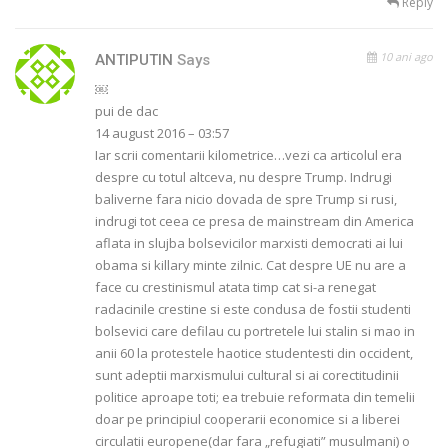
Reply
10 ani ago
ANTIPUTIN
Says
￼
pui de dac
14 august 2016 – 03:57
Iar scrii comentarii kilometrice…vezi ca articolul era
despre cu totul altceva, nu despre Trump. Indrugi
baliverne fara nicio dovada de spre Trump si rusi,
indrugi tot ceea ce presa de mainstream din America
aflata in slujba bolsevicilor marxisti democrati ai lui
obama si killary minte zilnic. Cat despre UE nu are a
face cu crestinismul atata timp cat si-a renegat
radacinile crestine si este condusa de fostii studenti
bolsevici care defilau cu portretele lui stalin si mao in
anii 60 la protestele haotice studentesti din occident,
sunt adeptii marxismului cultural si ai corectitudinii
politice aproape toti; ea trebuie reformata din temelii
doar pe principiul cooperarii economice si a liberei
circulatii europene(dar fara „refugiati” musulmani) o