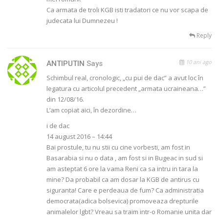
Ca armata de troli KGB isti tradatori ce nu vor scapa de
judecata lui Dumnezeu !
Reply
10 ani ago
ANTIPUTIN
Says
Schimbul real, cronologic, „cu pui de dac” a avut loc în
legatura cu articolul precedent „armata ucraineana…”
din 12/08/16.
L’am copiat aici, în dezordine…
i de dac
14 august 2016 – 14:44
Bai prostule, tu nu stii cu cine vorbesti, am fost in
Basarabia si nu o data , am fost si in Bugeac in sud si
am asteptat 6 ore la vama Reni ca sa intru in tara la
mine? Da probabil ca am dosar la KGB de antirus cu
siguranta! Care e perdeaua de fum? Ca administratia
democrata(adica bolsevica) promoveaza drepturile
animalelor lgbt? Vreau sa traim intr-o Romanie unita dar