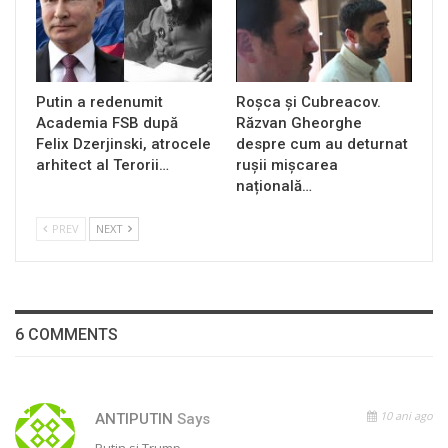
Putin a redenumit
Roșca și Cubreacov.
Academia FSB după
Răzvan Gheorghe
Felix Dzerjinski, atrocele
despre cum au deturnat
arhitect al Terorii…
rușii mișcarea
națională…
PREV
NEXT
6 COMMENTS
10 ani ago
ANTIPUTIN
Says
Putin si Trump…