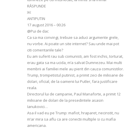
RĂSPUNDE
￼
ANTIPUTIN
17 august 2016 – 00:26
@Pui de dac
Ca sa ma convingi, trebuie sa aduci argumente grele,
nu vorbe. Ai poate un site internet? Sau unde mai pot
citi comentariile tale?
Eu am suferit rau sub comunisti, am fost inchis, torturat,
erau gata sa ma ucida, m’a salvat Dumnezeu. Mai multi
membrii ai familiei mele au pierit din cauza comunistilor.
Trump, trompetistul putinist, a primit zeci de milioane de
dolari, oficial, de la oamenii lui Putler, fara justificare
reala.
Directorul lui de campanie, Paul Manaforte, a primit 12
milioane de dolari de la presedintele asasin
Ianukovici…
Asa il vad eu pe Trump: mafiot, hraparet, necinstit, nu
m’ar mira sa aflu ca are conectii multiple si cu mafia
americana.