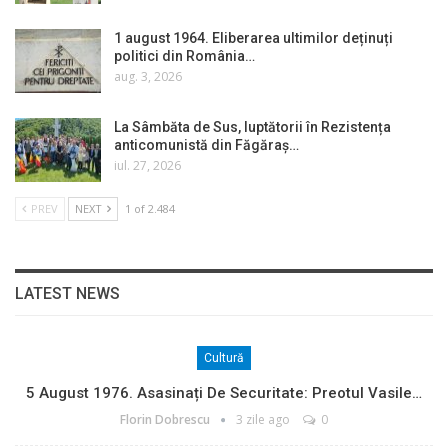
1 august 1964. Eliberarea ultimilor deținuți
politici din România…
aug. 3, 2026
La Sâmbăta de Sus, luptătorii în Rezistența
anticomunistă din Făgăraș…
iul. 27, 2026
PREV
NEXT
1 of 2.484
LATEST NEWS
Cultură
5 August 1976. Asasinați De Securitate: Preotul Vasile…
Florin Dobrescu
3 zile ago
0