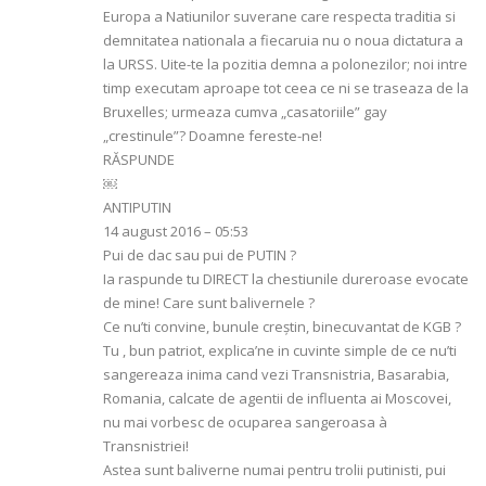
Europa a Natiunilor suverane care respecta traditia si
demnitatea nationala a fiecaruia nu o noua dictatura a
la URSS. Uite-te la pozitia demna a polonezilor; noi intre
timp executam aproape tot ceea ce ni se traseaza de la
Bruxelles; urmeaza cumva „casatoriile” gay
„crestinule”? Doamne fereste-ne!
RĂSPUNDE
￼
ANTIPUTIN
14 august 2016 – 05:53
Pui de dac sau pui de PUTIN ?
Ia raspunde tu DIRECT la chestiunile dureroase evocate
de mine! Care sunt balivernele ?
Ce nu’ti convine, bunule creştin, binecuvantat de KGB ?
Tu , bun patriot, explica’ne in cuvinte simple de ce nu’ti
sangereaza inima cand vezi Transnistria, Basarabia,
Romania, calcate de agentii de influenta ai Moscovei,
nu mai vorbesc de ocuparea sangeroasa à
Transnistriei!
Astea sunt baliverne numai pentru trolii putinisti, pui