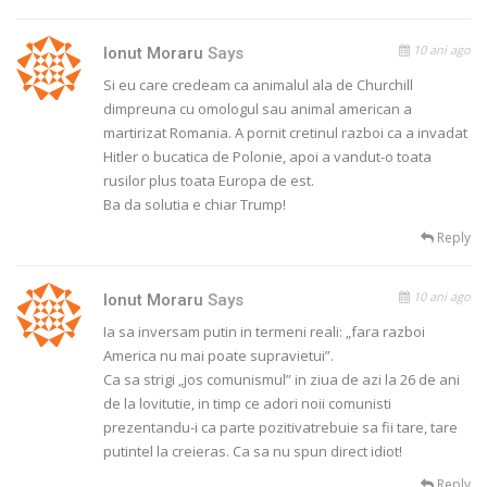
10 ani ago
Ionut Moraru
Says
Si eu care credeam ca animalul ala de Churchill
dimpreuna cu omologul sau animal american a
martirizat Romania. A pornit cretinul razboi ca a invadat
Hitler o bucatica de Polonie, apoi a vandut-o toata
rusilor plus toata Europa de est.
Ba da solutia e chiar Trump!
Reply
10 ani ago
Ionut Moraru
Says
Ia sa inversam putin in termeni reali: „fara razboi
America nu mai poate supravietui”.
Ca sa strigi „jos comunismul” in ziua de azi la 26 de ani
de la lovitutie, in timp ce adori noii comunisti
prezentandu-i ca parte pozitivatrebuie sa fii tare, tare
putintel la creieras. Ca sa nu spun direct idiot!
Reply