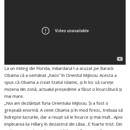
La un miting din Florida, miliardarul l-a acuzat pe Barack
Obama că a semănat „haos” în Orientul Mijlociu. Acesta a
spus că Obama a creat Statul Islamic, și în loc să curețe
mizeria din zonă, actualul președinte a făcut o încurcătură și
mai mare.
„Noi am dezlănțuit furia Orientului Mijlociu. Și a fost o
greșeală enormă. A venit Obama și în mod firesc, trebuia să
îndrepte lucrurile, dar a reușit să le încurce și mai mult…Apoi
implicarea lui Hillary în dezastrul din Libia…E foarte trist. Din