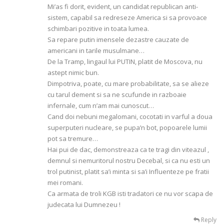
Mi’as fi dorit, evident, un candidat republican anti-
sistem, capabil sa redreseze America si sa provoace
schimbari pozitive in toata lumea.
Sa repare putin imensele dezastre cauzate de
americani in tarile musulmane…
De la Tramp, lingaul lui PUTIN, platit de Moscova, nu
astept nimic bun.
Dimpotriva, poate, cu mare probabilitate, sa se alieze
cu tarul dement si sa ne scufunde in razboaie
infernale, cum n’am mai cunoscut…
Cand doi nebuni megalomani, cocotati in varful a doua
superputeri nucleare, se pupa’n bot, popoarele lumii
pot sa tremure…
Hai pui de dac, demonstreaza ca te tragi din viteazul ,
demnul si nemuritorul nostru Decebal, si ca nu esti un
trol putinist, platit sa’i minta si sa’i Influenteze pe fratii
mei romani.
Ca armata de troli KGB isti tradatori ce nu vor scapa de
judecata lui Dumnezeu !
Reply