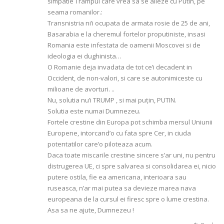
simpatie Trampul care vrea sa se alieze cu Putin, pe
seama romanilor.:
Transnistria ni’i ocupata de armata rosie de 25 de ani,
Basarabia e la cheremul fortelor proputiniste, insasi
Romania este infestata de oamenii Moscovei si de
ideologia ei dughinista…
O Romanie deja invadata de tot ce’i decadent in
Occident, de non-valori, si care se autonimiceste cu
milioane de avorturi. ..
Nu, solutia nu’i TRUMP , si mai puţin, PUTIN.
Solutia este numai Dumnezeu.
Fortele crestine din Europa pot schimba mersul Uniunii
Europene, intorcand’o cu fata spre Cer, in ciuda
potentatilor care’o piloteaza acum.
Daca toate miscarile crestine sincere s’ar uni, nu pentru
distrugerea UE, ci spre salvarea si consolidarea ei, nicio
putere ostila, fie ea americana, interioara sau
ruseasca, n’ar mai putea sa devieze marea nava
europeana de la cursul ei firesc spre o lume crestina.
Asa sa ne ajute, Dumnezeu !