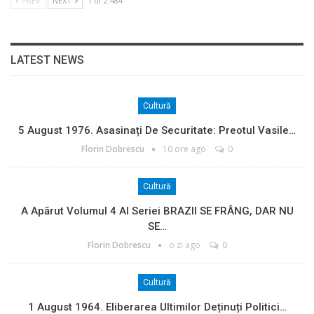
PREV
NEXT
1 of 2.484
LATEST NEWS
Cultură
5 August 1976. Asasinați De Securitate: Preotul Vasile…
Florin Dobrescu
10 ore ago
0
Cultură
A Apărut Volumul 4 Al Seriei BRAZII SE FRÂNG, DAR NU
SE…
Florin Dobrescu
o zi ago
0
Cultură
1 August 1964. Eliberarea Ultimilor Deținuți Politici…