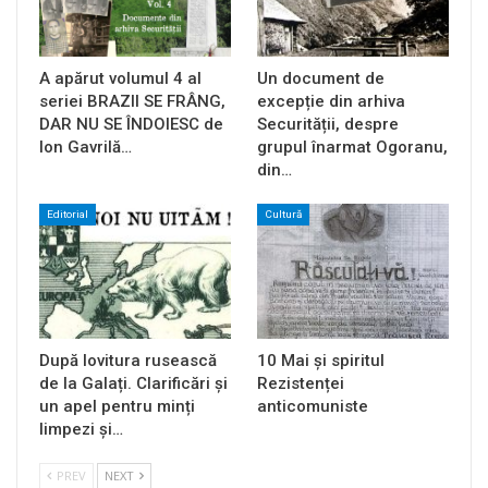
A apărut volumul 4 al
Un document de
seriei BRAZII SE FRÂNG,
excepție din arhiva
DAR NU SE ÎNDOIESC de
Securității, despre
Ion Gavrilă…
grupul înarmat Ogoranu,
din…
Editorial
Cultură
După lovitura rusească
10 Mai și spiritul
de la Galați. Clarificări și
Rezistenței
un apel pentru minți
anticomuniste
limpezi și…
PREV
NEXT