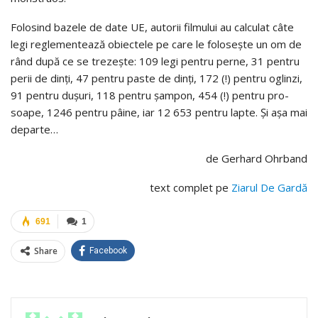
Folo­sind bazele de date UE, auto­rii fil­mu­lui au cal­cu­lat câte
legi regle­men­tează obiec­tele pe care le folo­seşte un om de
rând după ce se tre­zeşte: 109 legi pen­tru perne, 31 pen­tru
perii de dinţi, 47 pen­tru paste de dinţi, 172 (!) pen­tru oglinzi,
91 pen­tru duşuri, 118 pen­tru şam­pon, 454 (!) pen­tru pro­
soape, 1246 pen­tru pâine, iar 12 653 pen­tru lapte. Şi aşa mai
departe…
de Gerhard Ohrband
text complet pe
Ziarul De Gardă
691
1
Share
Facebook