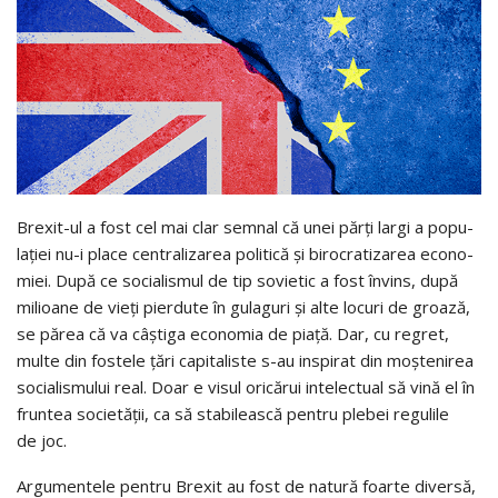
Brexit-ul a fost cel mai clar sem­nal că unei părţi largi a popu­
la­ţiei nu-i place cen­tra­li­za­rea poli­tică şi biro­cra­ti­za­rea eco­no­
miei. După ce soci­a­lis­mul de tip sovi­e­tic a fost învins, după
mili­oane de vieţi pier­dute în gula­guri şi alte locuri de groază,
se părea că va câş­tiga eco­no­mia de piaţă. Dar, cu regret,
multe din fos­tele ţări capi­ta­liste s-au inspi­rat din moş­te­ni­rea
soci­a­lis­mu­lui real. Doar e visul ori­că­rui inte­lec­tual să vină el în
frun­tea soci­e­tă­ţii, ca să sta­bi­lească pen­tru ple­bei regu­lile
de joc.
Argu­men­tele pen­tru Bre­xit au fost de natură foarte diversă,