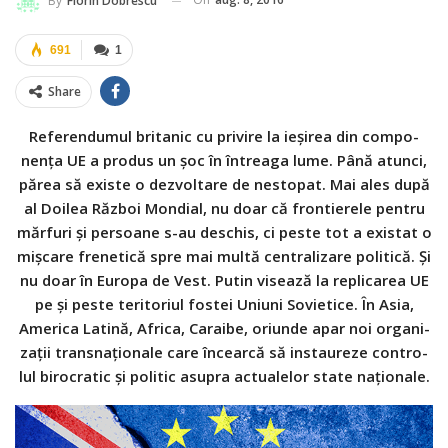
By
Florin Dobrescu
691
1
Share
Refe­ren­du­mul bri­ta­nic cu pri­vire la ieşi­rea din com­po­
nenţa UE a pro­dus un şoc în întreaga lume. Până atunci,
părea să existe o dezvol­tare de nesto­pat. Mai ales după
al Doi­lea Răz­boi Mondial, nu doar că fron­ti­e­rele pen­tru
măr­furi şi per­soane s-au des­chis, ci peste tot a exis­tat o
miş­care fre­ne­tică spre mai multă cen­tra­li­zare poli­tică. Şi
nu doar în Europa de Vest. Putin visează la repli­ca­rea UE
pe şi peste teri­to­riul fos­tei Uniuni Sovi­e­tice. În Asia,
Ame­rica Latină, Africa, Caraibe, ori­unde apar noi orga­ni­
za­ţii trans­na­ţio­nale care încearcă să insta­u­reze con­tro­
lul biro­cra­tic şi poli­tic asu­pra actu­a­le­lor state naţio­nale.