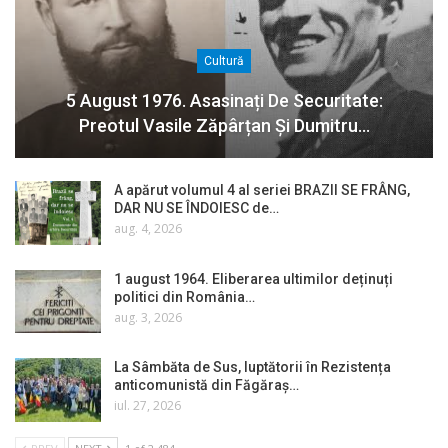
Cultură
5 August 1976. Asasinați De Securitate:
Preotul Vasile Zăpârțan Și Dumitru…
A apărut volumul 4 al seriei BRAZII SE FRÂNG,
DAR NU SE ÎNDOIESC de…
aug. 4, 2026
1 august 1964. Eliberarea ultimilor deținuți
politici din România…
aug. 3, 2026
La Sâmbăta de Sus, luptătorii în Rezistența
anticomunistă din Făgăraș…
iul. 27, 2026