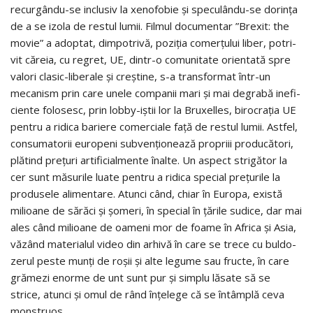
recurgându-se inclu­siv la xeno­fo­bie şi speculându-se dorinţa
de a se izola de res­tul lumii. Fil­mul docu­men­tar ”Bre­xit: the
movie” a adop­tat, dim­po­trivă, pozi­ţia come­rţu­lui liber, potri­
vit căreia, cu regret, UE, dintr-o comu­ni­tate orien­tată spre
valori clasic-liberale şi cre­ş­tine, s-a trans­for­mat într-un
meca­nism prin care unele com­pa­nii mari şi mai degrabă ine­fi­
ciente folo­sesc, prin lobby-iştii lor la Bru­xe­l­les, biro­cra­ţia UE
pen­tru a ridica bari­ere comer­ci­ale faţă de res­tul lumii. Ast­fel,
con­su­ma­to­rii euro­peni sub­venţio­nează pro­priii pro­du­că­tori,
plă­tind preţuri arti­fi­ci­al­mente îna­lte. Un aspect stri­gă­tor la
cer sunt măsu­rile luate pen­tru a ridica spe­cial preţu­rile la
pro­du­sele ali­men­tare. Atunci când, chiar în Europa, există
mili­oane de sărăci şi şomeri, în spe­cial în ţările sudice, dar mai
ales când mili­oane de oameni mor de foame în Africa şi Asia,
văzând mate­ri­a­lul video din arhivă în care se trece cu bul­do­
ze­rul peste munţi de roşii şi alte legume sau fructe, în care
gră­mezi enorme de unt sunt pur şi sim­plu lăsate să se
strice, atunci şi omul de rând înţe­lege că se întâm­plă ceva
mons­truos.