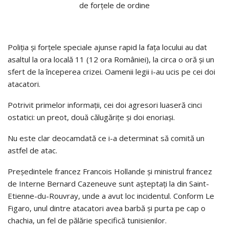
Poliția și forțele speciale ajunse rapid la fața locului au dat
asaltul la ora locală 11 (12 ora României), la circa o oră și un
sfert de la începerea crizei. Oamenii legii i-au ucis pe cei doi
atacatori.
Potrivit primelor informații, cei doi agresori luaseră cinci
ostatici: un preot, două călugărițe și doi enoriași.
Nu este clar deocamdată ce i-a determinat să comită un
astfel de atac.
Președintele francez Francois Hollande și ministrul francez
de Interne Bernard Cazeneuve sunt așteptați la din Saint-
Etienne-du-Rouvray, unde a avut loc incidentul. Conform Le
Figaro, unul dintre atacatori avea barbă și purta pe cap o
chachia, un fel de pălărie specifică tunisienilor.