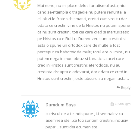
Mai nene, nu-mi place deloc fanatismul asta; nici
cand se-ntampla o tragedie nu putem renunta la
el; ok zi-le frate schismatici, eretici cum vrei tu dar
odata ce crestin vine de la Hristos nu putem spune
ca nu sunt crestini; toti cei care cred si marturisesc
pe Hristos ca e Fiul Lui Dumnezeu sunt crestini si
asta o spune un ortodox care de multe a fost
perceput ca habotnic de multi; totul are o limita , nu
putem nega in mod obtuz si fanatic ca acei care
cred in Hristos sunt crestini; eterodocsi, nu au
credinta dreapta e adevarat, dar odata ce cred in
Hristos sunt crestini, este absurd sa negam asta…
Reply
10 ani ago
Dumdum
Says
cu riscul de a te indispune , iti semnalez ca
asemnea idei „ca toti suntem crestini, inclusiv
papa” , sunt idei ecumeniste…