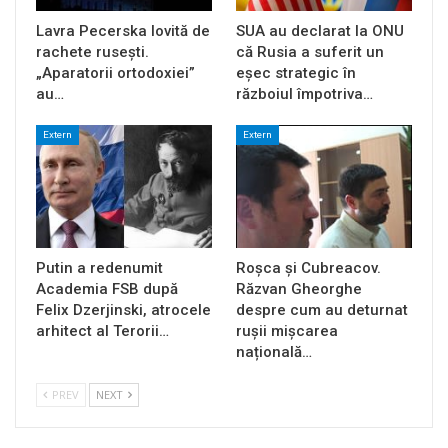
Lavra Pecerska lovită de
SUA au declarat la ONU
rachete rusești.
că Rusia a suferit un
„Aparatorii ortodoxiei”
eșec strategic în
au…
războiul împotriva…
Extern
Extern
Putin a redenumit
Roșca și Cubreacov.
Academia FSB după
Răzvan Gheorghe
Felix Dzerjinski, atrocele
despre cum au deturnat
arhitect al Terorii…
rușii mișcarea
națională…
PREV
NEXT