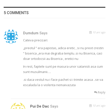
5 COMMENTS
10 ani ago
Dumdum
Says
Cateva precizari:
„preotul ” era papistas, adica eretic , si nu preot crestin
” biserica „era mai degraba templu..si nu Biserica, caci
doar ortodocsii au Biserica , eretici nu
In rest, faptele sunt pe masura unor satanisti asa cum
sunt musulmanii….
.si daca vestul nu-i face pachet si i trimite acasa ..se va
escalada la o violenta nemaivazuta
Reply
10 ani ago
Pui De Dac
Says