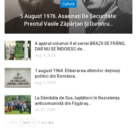
Cultură
5 August 1976. Asasinați De Securitate:
Preotul Vasile Zăpârțan Și Dumitru…
A apărut volumul 4 al seriei BRAZII SE FRÂNG,
DAR NU SE ÎNDOIESC de…
aug. 4, 2026
1 august 1964. Eliberarea ultimilor deținuți
politici din România…
aug. 3, 2026
La Sâmbăta de Sus, luptătorii în Rezistența
anticomunistă din Făgăraș…
iul. 27, 2026
PREV
NEXT
1 of 2.484