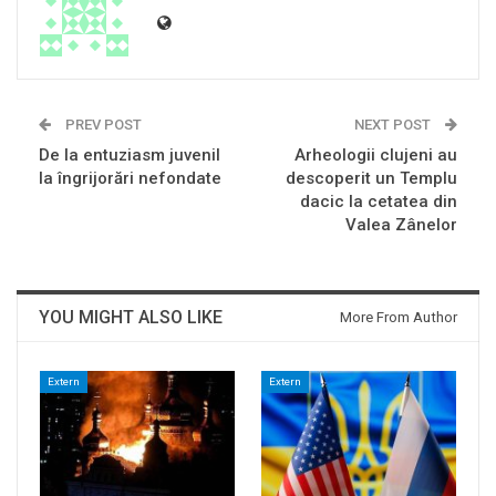
PREV POST
NEXT POST
De la entuziasm juvenil
Arheologii clujeni au
la îngrijorări nefondate
descoperit un Templu
dacic la cetatea din
Valea Zânelor
YOU MIGHT ALSO LIKE
More From Author
Extern
Extern