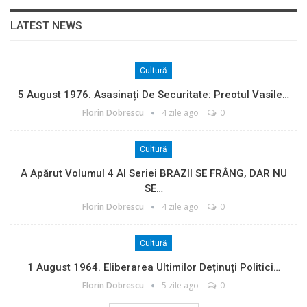
LATEST NEWS
Cultură
5 August 1976. Asasinați De Securitate: Preotul Vasile…
Florin Dobrescu
4 zile ago
0
Cultură
A Apărut Volumul 4 Al Seriei BRAZII SE FRÂNG, DAR NU
SE…
Florin Dobrescu
4 zile ago
0
Cultură
1 August 1964. Eliberarea Ultimilor Deținuți Politici…
Florin Dobrescu
5 zile ago
0