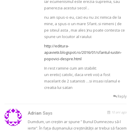
iar ecumenismul este erezia suprema, sau
panerezia acestui secol ..
nu am spus-o eu, caci eu nu zic nimica de la
mine, a spus-o un mare Sfant..si nimeni ( de
pe siteul asta , mai ales )nu poate contesta ce
spune un locuitor al raiului:
http://editura-
apavietii.blogspot.ro/2016/01/sfantul-iustin-
popovici-despre.html
In rest ramine cum am stabilit:
un eretic( catolic, daca vreti voi) a fost
macelarit de 2 satanisti …si insasi islamul e
creatia lui satan
Reply
10 ani ago
Adrian
Says
Dumdum, un creștin ar spune ” Bunul Dumnezeu să-l
ierte”. În fața dușmanului creștinătății ar trebui să facem