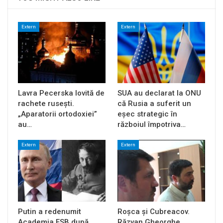
Extern
Extern
Lavra Pecerska lovită de
SUA au declarat la ONU
rachete rusești.
că Rusia a suferit un
„Aparatorii ortodoxiei”
eșec strategic în
au…
războiul împotriva…
Extern
Extern
Putin a redenumit
Roșca și Cubreacov.
Academia FSB după
Răzvan Gheorghe