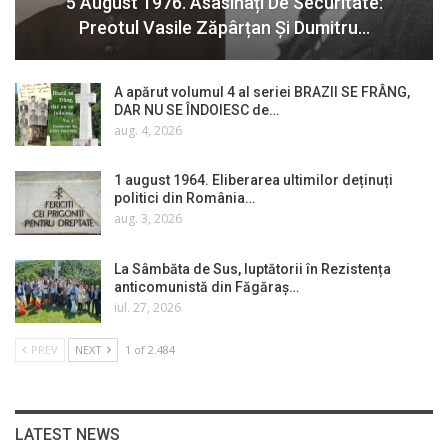
5 August 1976. Asasinați De Securitate:
Preotul Vasile Zăpârțan Și Dumitru…
A apărut volumul 4 al seriei BRAZII SE FRÂNG,
DAR NU SE ÎNDOIESC de…
aug. 4, 2026
1 august 1964. Eliberarea ultimilor deținuți
politici din România…
aug. 3, 2026
La Sâmbăta de Sus, luptătorii în Rezistența
anticomunistă din Făgăraș…
iul. 27, 2026
PREV
NEXT
1 of 2.484
LATEST NEWS