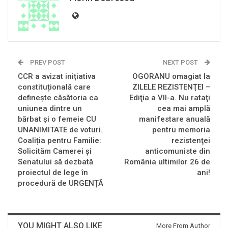
PREV POST
NEXT POST
CCR a avizat inițiativa
OGORANU omagiat la
constituțională care
ZILELE REZISTENŢEI –
definește căsătoria ca
Ediţia a VII-a. Nu rataţi
uniunea dintre un
cea mai amplă
bărbat și o femeie CU
manifestare anuală
UNANIMITATE de voturi.
pentru memoria
Coaliția pentru Familie:
rezistenţei
Solicităm Camerei și
anticomuniste din
Senatului să dezbată
România ultimilor 26 de
proiectul de lege în
ani!
procedură de URGENȚĂ
YOU MIGHT ALSO LIKE
More From Author