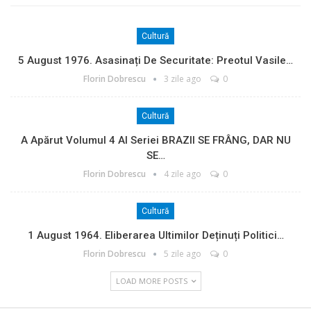
Cultură
5 August 1976. Asasinați De Securitate: Preotul Vasile…
Florin Dobrescu
3 zile ago
0
Cultură
A Apărut Volumul 4 Al Seriei BRAZII SE FRÂNG, DAR NU
SE…
Florin Dobrescu
4 zile ago
0
Cultură
1 August 1964. Eliberarea Ultimilor Deținuți Politici…
Florin Dobrescu
5 zile ago
0
LOAD MORE POSTS