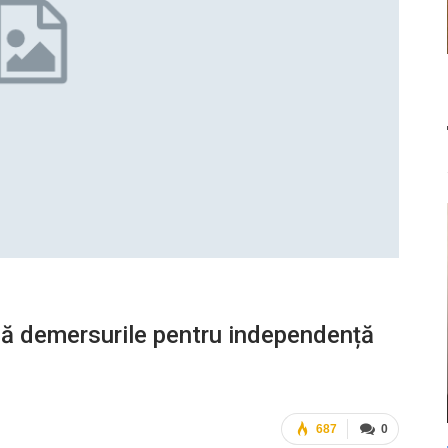
fică demersurile pentru independență
687
0