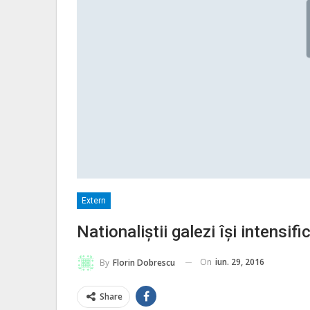
Extern
Nationaliștii galezi își intensi
On
iun. 29, 2016
By
Florin Dobrescu
Share