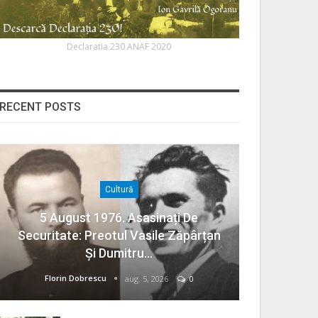
Declaratia 230 ANAF 2020
RECENT POSTS
Cultură
5 August 1976. Asasinați De
Securitate: Preotul Vasile Zăpârțan
Și Dumitru…
Florin Dobrescu
aug. 5, 2026
0