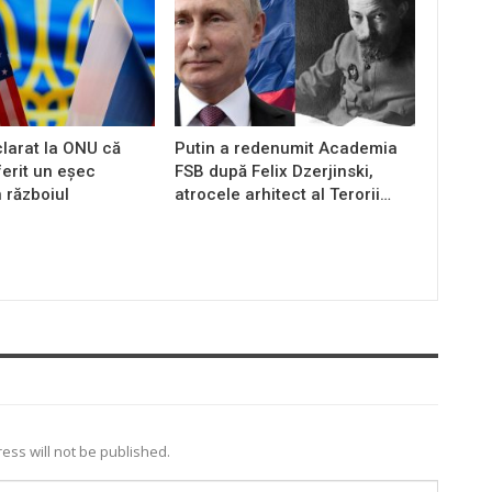
larat la ONU că
Putin a redenumit Academia
ferit un eșec
FSB după Felix Dzerjinski,
n războiul
atrocele arhitect al Terorii…
ess will not be published.