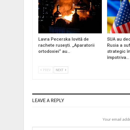
Lavra Pecerska lovită de
SUA au dec
rachete rusești. „Aparatorii
Rusia a su
ortodoxiei” au…
strategic î
împotriva…
PREV
NEXT
LEAVE A REPLY
Your email addr