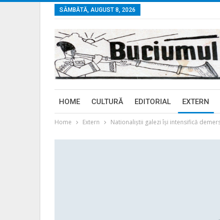
SÂMBĂTĂ, AUGUST 8, 2026
HOME
CULTURĂ
EDITORIAL
EXTERN
Home
Extern
Nationaliștii galezi își intensifică dem