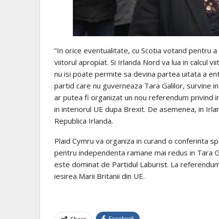
”In orice eventualitate, cu Scotia votand pentru a
viitorul apropiat. Si Irlanda Nord va lua in calcul vi
nu isi poate permite sa devina partea uitata a entit
partid care nu guverneaza Tara Galilor, survine in
ar putea fi organizat un nou referendum privind
in interiorul UE dupa Brexit. De asemenea, in Irlan
Republica Irlanda.
Plaid Cymru va organiza in curand o conferinta spec
pentru independenta ramane mai redus in Tara Gali
este dominat de Partidul Laburist. La referendumu
iesirea Marii Britanii din UE.
Facebook