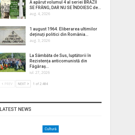
A apărut volumul 4 al seriei BRAZII
SE FRÂNG, DAR NU SE ÎNDOIESC de…
aug. 4, 2026
1 august 1964. Eliberarea ultimilor
deținuți politici din România…
aug. 3, 2026
La Sâmbăta de Sus, luptătorii în
Rezistența anticomunistă din
Făgăraș…
iul. 27, 2026
PREV
NEXT
1 of 2.484
LATEST NEWS
Cultură