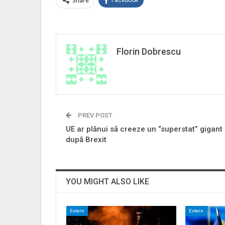
Share
Florin Dobrescu
PREV POST
UE ar plănui să creeze un “superstat” gigant
după Brexit
YOU MIGHT ALSO LIKE
Extern
Extern