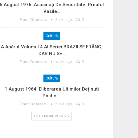
5 August 1976. Asasinați De Securitate: Preotul
Vasile…
Florin Dobrescu
3 zile ago
0
Cultură
A Apărut Volumul 4 Al Seriei BRAZII SE FRÂNG,
DAR NU SE…
Florin Dobrescu
4 zile ago
0
Cultură
1 August 1964. Eliberarea Ultimilor Deținuți
Politici…
Florin Dobrescu
5 zile ago
0
LOAD MORE POSTS