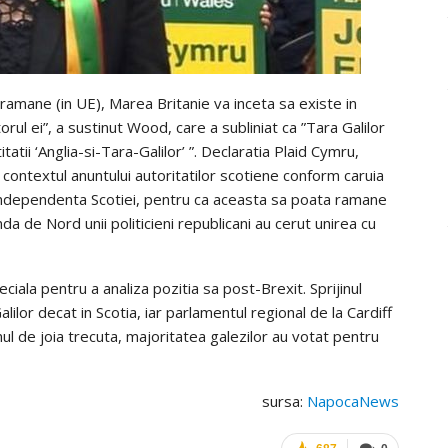
 ramane (in UE), Marea Britanie va inceta sa existe in
itorul ei”, a sustinut Wood, care a subliniat ca ”Tara Galilor
atii ‘Anglia-si-Tara-Galilor’ ”. Declaratia Plaid Cymru,
 contextul anuntului autoritatilor scotiene conform caruia
 independenta Scotiei, pentru ca aceasta sa poata ramane
da de Nord unii politicieni republicani au cerut unirea cu
iala pentru a analiza pozitia sa post-Brexit. Sprijinul
lor decat in Scotia, iar parlamentul regional de la Cardiff
l de joia trecuta, majoritatea galezilor au votat pentru
sursa:
NapocaNews