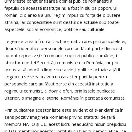
urmăreşte conştientizarea opiniei publice româneşti a
faptului că această instituţie nu a fost în slujba poporului
român, ci o anexă a unui regim impus cu forţa de o putere
străină, iar consecinţele sunt destul de actuale sub toate
aspectele: social-economice, politice sau culturale.
Legea se vrea a fi un act act normativ care, prin articolele ei,
doar să identifice persoanele care au făcut parte din acest
aparat represiv şi să comunice opiniei publice româneşti
structura fostei Securităţi comuniste din România, iar prin
aceasta să aducă o limpezire a vieţii politice actuale a ţării.
Legea nu se vrea a avea un caracter punitiv pentru
persoanele care au făcut parte din această instituţie a
regimului comunist, ci doar a oferi, prin listele publicate
ulterior, o imagine a istoriei României în perioada comunistă.
Prin publicarea acestor liste este evident că s-ar clarifica în
sens pozitiv imaginea României privind statutul de ţară
membră NATO şi UE, acest lucru neaducând niciun prejudiciu
în faţa membrilor acestor instituţii cu tradiţii democratice. De