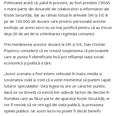
Politicianul arată că, până în prezent, au fost predate CNSAS
o mare parte din dosarele de colaboratori şi informatori ale
fostei Securităţi, dar au rămas totuşi în arhivele SRI şi SIE în
jur de 100.000 de dosare care privesc personalul acestei
instituţii, iar acest lucru nu se mai justifică pentru că au trecut
deja 26 de ani de la schimbarea regimului comunist.
Prin menţinerea acestor dosare la SRI şi SIE, Dan Cristian
Popescu consideră că se crează suspiciunea că persoanele
care ar putea fi identificate încă pot influenţa viaţa social-
economică şi politică a ţării.
„Acest scenariu a fost intens vehiculat în mass-media şi
societatea civilă şi cred că a venit momentul să punem capăt
tuturor speculaţiilor. Deşi legea nu are un caracter punitiv,
dacă se va dovedi că există într-adevăr factori de decizie în
România care au făcut parte din aparatul fostei Securităţi, ei
vor fi nevoiţi să se retragă din viaţa publică, la presiunea
opiniei publice. Iar acest lucru nu poate fi decât benefic