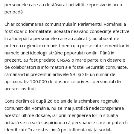
persoanele care au desfăşurat activităţi represive în acea
perioadă.
Chiar condamnarea comunismului în Parlamentul României a
fost doar o formalitate, aceasta neavând consecinţe efective
în a îndepărta persoanele care au aplicat şi au abuzat de
puterea regimului comunist pentru a persecuta semenii lor în
numele unei ideologii străine poporului român. Până în
prezent, au fost predate CNSAS o mare parte din dosarele
de colaboratori şi informatori ale fostei Securităţi comuniste,
rămânând în prezent în arhivele SRI şi SIE un număr de
aproximativ 100.000 de dosare ce privesc personalul din
acestei instituţii.
Considerăm că după 26 de ani de la schimbare regimului
comunist din România, nu se mai justifică nedeconspirarea
acestor ultime dosare, iar prin menţinerea lor în situaţia
actuală se crează suspiciunea că persoanele care ar putea fi
identificate în acestea, încă pot influenţa viaţa social-