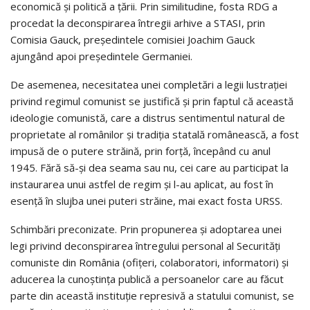
economică şi politică a ţării. Prin similitudine, fosta RDG a
procedat la deconspirarea întregii arhive a STASI, prin
Comisia Gauck, preşedintele comisiei Joachim Gauck
ajungând apoi preşedintele Germaniei.
De asemenea, necesitatea unei completări a legii lustraţiei
privind regimul comunist se justifică şi prin faptul că această
ideologie comunistă, care a distrus sentimentul natural de
proprietate al românilor şi tradiţia statală românească, a fost
impusă de o putere străină, prin forţă, începând cu anul
1945. Fără să-şi dea seama sau nu, cei care au participat la
instaurarea unui astfel de regim şi l-au aplicat, au fost în
esenţă în slujba unei puteri străine, mai exact fosta URSS.
Schimbări preconizate. Prin propunerea şi adoptarea unei
legi privind deconspirarea întregului personal al Securităţi
comuniste din România (ofiţeri, colaboratori, informatori) şi
aducerea la cunoştinţa publică a persoanelor care au făcut
parte din această instituţie represivă a statului comunist, se