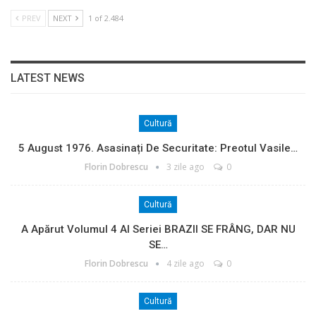
PREV
NEXT
1 of 2.484
LATEST NEWS
Cultură
5 August 1976. Asasinați De Securitate: Preotul Vasile…
Florin Dobrescu
3 zile ago
0
Cultură
A Apărut Volumul 4 Al Seriei BRAZII SE FRÂNG, DAR NU
SE…
Florin Dobrescu
4 zile ago
0
Cultură