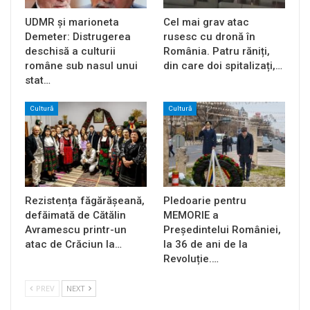
UDMR și marioneta
Cel mai grav atac
Demeter: Distrugerea
rusesc cu dronă în
deschisă a culturii
România. Patru răniți,
române sub nasul unui
din care doi spitalizați,…
stat…
Cultură
Cultură
Rezistența făgărășeană,
Pledoarie pentru
defăimată de Cătălin
MEMORIE a
Avramescu printr-un
Președintelui României,
atac de Crăciun la…
la 36 de ani de la
Revoluție.…
PREV
NEXT