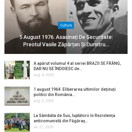
Cultură
5 August 1976. Asasinați De Securitate:
Preotul Vasile Zăpârțan Și Dumitru…
A apărut volumul 4 al seriei BRAZII SE FRÂNG,
DAR NU SE ÎNDOIESC de…
aug. 4, 2026
1 august 1964. Eliberarea ultimilor deținuți
politici din România…
aug. 3, 2026
La Sâmbăta de Sus, luptătorii în Rezistența
anticomunistă din Făgăraș…
iul. 27, 2026