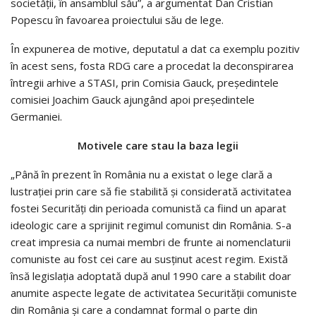
societăţii, în ansamblul său”, a argumentat Dan Cristian
Popescu în favoarea proiectului său de lege.
În expunerea de motive, deputatul a dat ca exemplu pozitiv
în acest sens, fosta RDG care a procedat la deconspirarea
întregii arhive a STASI, prin Comisia Gauck, preşedintele
comisiei Joachim Gauck ajungând apoi preşedintele
Germaniei.
Motivele care stau la baza legii
„Până în prezent în România nu a existat o lege clară a
lustraţiei prin care să fie stabilită şi considerată activitatea
fostei Securităţi din perioada comunistă ca fiind un aparat
ideologic care a sprijinit regimul comunist din România. S-a
creat impresia ca numai membri de frunte ai nomenclaturii
comuniste au fost cei care au susţinut acest regim. Există
însă legislaţia adoptată după anul 1990 care a stabilit doar
anumite aspecte legate de activitatea Securităţii comuniste
din România şi care a condamnat formal o parte din