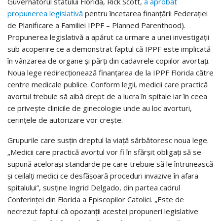
Guvernatorul statului Florida, Rick Scott,
a aprobat
propunerea legislativă
pentru încetarea finanțării Federației
de Planificare a Familiei IPPF – Planned Parenthood).
Propunerea legislativă a apărut ca urmare a unei investigații
sub acoperire ce a demonstrat faptul că IPPF este implicată
în vânzarea de organe și părți din cadavrele copiilor avortați.
Noua lege redirecționează finanțarea de la IPPF Florida către
centre medicale publice. Conform legii, medicii care practică
avortul trebuie să aibă drept de a lucra în spitale iar în ceea
ce privește clinicile de ginecologie unde au loc avorturi,
cerințele de autorizare vor crește.
Grupurile care susțin dreptul la viață sărbătoresc noua lege.
„Medicii care practică avortul vor fi în sfărșit obligați să se
supună acelorași standarde pe care trebuie să le întrunească
și ceilalți medici ce desfășoară proceduri invazive în afara
spitalului”, susține Ingrid Delgado, din partea cadrul
Conferinței din Florida a Episcopilor Catolici. „Este de
necrezut faptul că opozanții acestei propuneri legislative