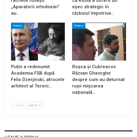
rachete rusești.
că Rusia a suferit un
„Aparatorii ortodoxiei”
eșec strategic în
au…
războiul împotriva…
Extern
Extern
Putin a redenumit
Roșca și Cubreacov.
Academia FSB după
Răzvan Gheorghe
Felix Dzerjinski, atrocele
despre cum au deturnat
arhitect al Terorii…
rușii mișcarea
națională…
PREV
NEXT