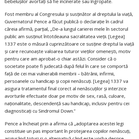
bebelușilor avortați să fie incinerate sau îngropate.
Fost membru al Congresului și susținător al dreptului la viață,
Guvernatorul Pence a făcut publică o declarație în cadrul
căreia afirmă, parțial, „De-a lungul carierei mele în sectorul
public am susținut întotdeauna sacralitatea vieții. [Legea]
1337 este o măsură cuprinzătoare ce susține dreptul la viață
și care recunoaște valoarea tuturor vieților omenești, motiv
pentru care am aprobat-o chiar astăzi. Consider că o
societate poate fi judecată după felul în care se comportă
față de cei mai vulnerabili membrii – bătrânii, infirmii,
persoanele cu handicap și copii nenăscuți. [Legea] 1337 va
asigura tratamentul final corect al nenăscuților și interzice
avorturile efectuate doar pe motiv de sex, rasă, culoare,
naționalitate, descendență sau handicap, inclusiv pentru cei
diagnosticați cu Sindromul Down.”
Pence a încheiat prin a afirma că „adoptarea acestei legi
constituie un pas important în protejarea copiilor nenăscuți,
asigurând totuși și o alternativă când este vorba despre