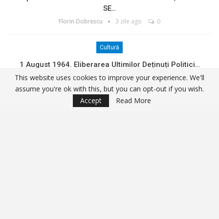
SE…
Florin Dobrescu
3 zile ago
0
Cultură
1 August 1964. Eliberarea Ultimilor Deținuți Politici…
This website uses cookies to improve your experience. We'll
Florin Dobrescu
4 zile ago
0
assume you're ok with this, but you can opt-out if you wish.
LOAD MORE POSTS
Accept
Read More
Facebook
Youtube
Join us on Facebook
Join us on Youtube
© 2025 - All Rights Reserved.