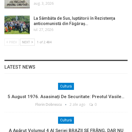
aug. 3, 2026
La Sâmbăta de Sus, luptătorii în Rezistența
anticomunistă din Făgăraș…
iul. 27, 2026
PREV
NEXT
1 of 2.484
LATEST NEWS
Cultură
5 August 1976. Asasinați De Securitate: Preotul Vasile…
Florin Dobrescu
2 zile ago
0
Cultură
A Apărut Volumul 4 Al Seriei BRAZII SE FRÂNG, DAR NU