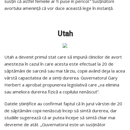
susțin că astfel femeile ar fi puse în pericol.” Susținătorii
avortului amenință că vor duce această lege în instanță.
Utah
Utah a devenit primul stat care să impună clinicilor de avort
anestezia în cazul în care acesta este efectuat la 20 de
săptămâni de sarcină sau mai târziu, copiii având deja la acea
vârstă capacitatea de a simți durerea. Guvernatorul Gary
Herbert a aprobat propunerea legislativă care „va elimina
sau ameliora durerea fizică a copilului nenăscut”.
Datele științifice au confirmat faptul că în jurul vârstei de 20
de săptămâni copii nenăscuți încep să simtă durerea, dar
studiile sugerează că ar putea începe să simtă chiar mai
devreme de atât. „Guvernatorul este un susținător