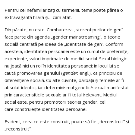
Pentru cei nefamiliarizați cu termenii, tema poate părea o
extravaganță hilară și… cam atât.
Din păcate, nu este. Combaterea „stereotipurilor de gen”
face parte din agenda „gender mainstreaming”, o teorie
socială centrată pe ideea de „identitate de gen”. Conform
acesteia, identitatea persoanei este un cumul de preferințe,
experiențe, valori imprimate de mediul social. Sexul biologic
nu joacă nici un rol în identitatea persoanei; în locul lui se
caută promovarea
genului
(
gender
, engl.), ca principiu de
diferențiere socială. Cu alte cuvinte, bărbații și femeile ar fi
absolut identici, iar determinismul genetic/sexual manifestat
prin caracterisiticile sexuale ar fi total irelevant. Mediul
social este, pentru promotorii teoriei gender, cel
care construiește identitatea persoanei.
Evident, ceea ce este construit, poate să fie „deconstruit” și
„reconstruit”.