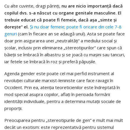
Cu alte cuvinte, dragi părinți,
nu are nicio importanță dacă
copilul dvs. s-a născut cu organe genitale masculine. El
trebuie educat că poate fi femeie, dacă așa „simte și
dorește” el.
Și nu doar femeie; poate fi oricare din cele 7-8
genuri
(cam în fiecare an se adaugă unul). Asta se poate face
doar prin asigurarea unei „neutralități” a mediului social și
școlar, inclusiv prin eliminarea „stereotipurilor” care spun că
băieții se îmbracă în albastru și se joacă cu mașini sau tancuri,
iar fetele se îmbracă în roz și preferă păpușile.
Agenda gender este poate cel mai perfid instrument al
revoluției culturale marxist-leniniste care face ravagii în
Occident. Prin ea, atenția teoreticienilor este îndreptată în
mod special asupra copiilor, aflați în perioada formării
identității individuale, pentru a determina mutații sociale de
proporții.
Preocuparea pentru „stereotipurile de gen” e mult mai mult
decât un exotism: este reprezentativă pentru sistemul