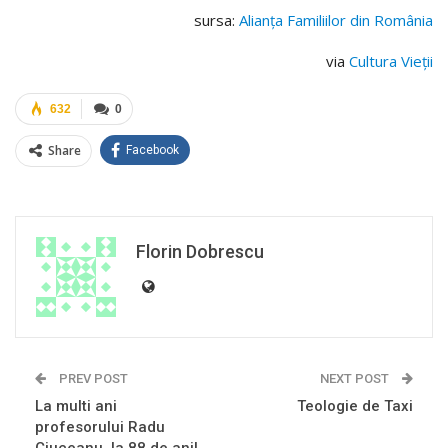
sursa:
Alianța Familiilor din România
via
Cultura Vieții
632
0
Share
Facebook
Florin Dobrescu
PREV POST
NEXT POST
La multi ani
Teologie de Taxi
profesorului Radu
Ciuceanu, la 88 de ani!