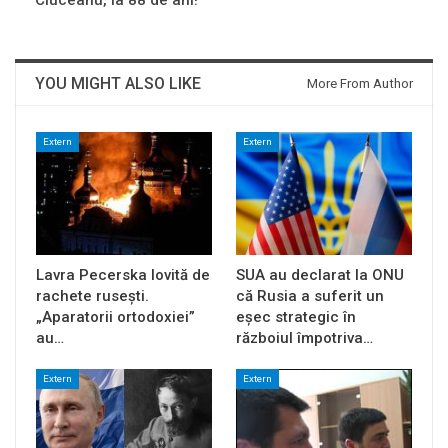
YOU MIGHT ALSO LIKE
More From Author
Extern
Extern
Lavra Pecerska lovită de
SUA au declarat la ONU
rachete rusești.
că Rusia a suferit un
„Aparatorii ortodoxiei”
eșec strategic în
au…
războiul împotriva…
Extern
Extern