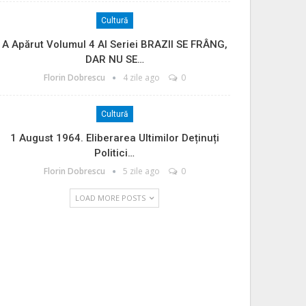
Cultură
A Apărut Volumul 4 Al Seriei BRAZII SE FRÂNG,
DAR NU SE…
Florin Dobrescu
4 zile ago
0
Cultură
1 August 1964. Eliberarea Ultimilor Deținuți
Politici…
Florin Dobrescu
5 zile ago
0
LOAD MORE POSTS