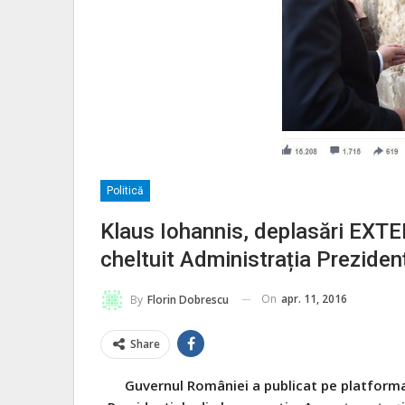
Politică
Klaus Iohannis, deplasări EXTE
cheltuit Administrația Preziden
On
apr. 11, 2016
By
Florin Dobrescu
Share
Guvernul României a publicat pe platforma