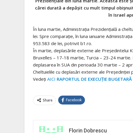
Prezidențiale din luna martie. Aceasta este și 
cărei durată a depășit cu mult timpul obișnuit 
în Israel 
În luna martie, Administrația Prezidențială a che
lei. Spre comparație, în luna ianuarie Administrația 
953.583 de lei, potrivit b1.ro.
În martie, deplasările externe ale Președintelui Kl
Bruxelles – 17-18 martie, Turcia – 23-24 martie. E
deplasarea în SUA din perioada 30 martie – 2 april
Cheltuielile cu deplasări externe ale Președinției 
Vedeți
AICI
RAPORTUL DE EXECUȚIE BUGETARĂ 
Share
Facebook
Florin Dobrescu