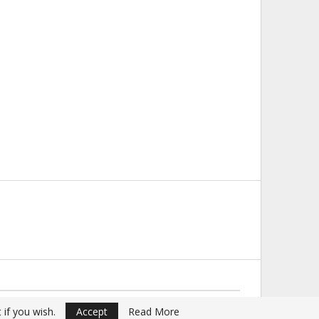
Website Design:
Buciumul
 if you wish.
Accept
Read More