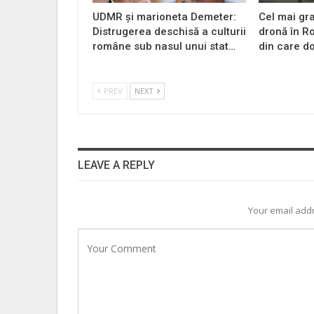
UDMR și marioneta Demeter:
Cel mai gr
Distrugerea deschisă a culturii
dronă în Ro
române sub nasul unui stat…
din care do
PREV
NEXT
LEAVE A REPLY
Your email addr