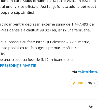
luna în care Klaus Iohannis a făcut o vizită în Israel, a
al unei vizite oficiale. Astfel șeful statului a petrecut
aproape o săptămână.
ltuit doar pentru deplasări externe suma de 1.447.493 de
Prezidențială a cheltuit 99.027 lei, iar în luna februarie,
aus Iohannis au fost: Israel și Palestina – 7-11 martie,
ste posibil ca tot în bugetul pe martie să intre
ie.
pe anul trecut au fost de 5,17 milioane de lei.
PREȘEDINȚIE MARTIE
via
ActiveNews
700
0