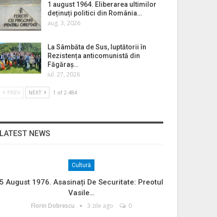
1 august 1964. Eliberarea ultimilor
deținuți politici din România…
aug. 3, 2026
La Sâmbăta de Sus, luptătorii în
Rezistența anticomunistă din
Făgăraș…
iul. 27, 2026
PREV
NEXT
1 of 2.484
LATEST NEWS
Cultură
5 August 1976. Asasinați De Securitate: Preotul
Vasile…
Florin Dobrescu
3 zile ago
0