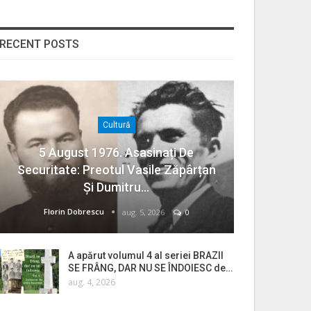
RECENT POSTS
Cultură
5 August 1976. Asasinați De
Securitate: Preotul Vasile Zăpârțan
Și Dumitru…
Florin Dobrescu
aug. 5, 2026
0
A apărut volumul 4 al seriei BRAZII
SE FRÂNG, DAR NU SE ÎNDOIESC de…
aug. 4, 2026