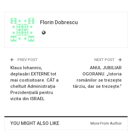
Florin Dobrescu
PREV POST
NEXT POST
Klaus Iohannis,
ANUL JUBILIAR
deplasări EXTERNE tot
OGORANU. „Istoria
mai costisitoare. CÂT a
românilor se trezeşte
cheltuit Administrația
târziu, dar se trezeşte.”
Prezidențială pentru
vizita din ISRAEL
YOU MIGHT ALSO LIKE
More From Author