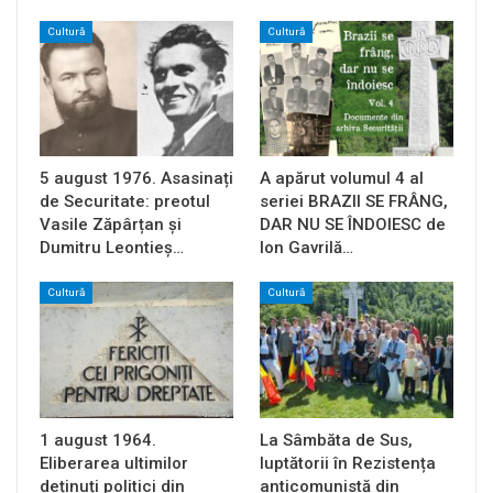
Cultură
Cultură
5 august 1976. Asasinați
A apărut volumul 4 al
de Securitate: preotul
seriei BRAZII SE FRÂNG,
Vasile Zăpârțan și
DAR NU SE ÎNDOIESC de
Dumitru Leontieș…
Ion Gavrilă…
Cultură
Cultură
1 august 1964.
La Sâmbăta de Sus,
Eliberarea ultimilor
luptătorii în Rezistența
deținuți politici din
anticomunistă din