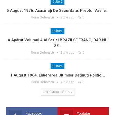
Cultură
5 August 1976. Asasinați De Securitate: Preotul Vasile…
Florin Dobrescu
2 zile ago
0
Cultură
A Apărut Volumul 4 Al Seriei BRAZII SE FRÂNG, DAR NU
SE…
Florin Dobrescu
3 zile ago
0
Cultură
1 August 1964. Eliberarea Ultimilor Deținuți Politici…
Florin Dobrescu
4 zile ago
0
LOAD MORE POSTS
Facebook
Youtube