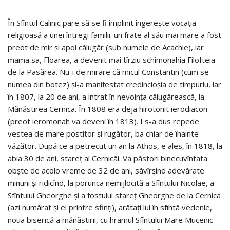
În Sfîntul Calinic pare să se fi împlinit îngerește vocația
religioasă a unei întregi familii: un frate al său mai mare a fost
preot de mir și apoi călugăr (sub numele de Acachie), iar
mama sa, Floarea, a devenit mai tîrziu schimonahia Filofteia
de la Pasărea. Nu-i de mirare că micul Constantin (cum se
numea din botez) și-a manifestat credincioșia de timpuriu, iar
în 1807, la 20 de ani, a intrat în nevoința călugărească, la
Mănăstirea Cernica. În 1808 era deja hirotonit ierodiacon
(preot ieromonah va deveni în 1813). I s-a dus repede
vestea de mare postitor și rugător, ba chiar de înainte-
văzător. După ce a petrecut un an la Athos, e ales, în 1818, la
abia 30 de ani, stareț al Cernicăi. Va păstori binecuvîntata
obște de acolo vreme de 32 de ani, săvîrșind adevărate
minuni și ridicînd, la porunca nemijlocită a Sfîntului Nicolae, a
Sfîntului Gheorghe și a fostului stareț Gheorghe de la Cernica
(azi numărat și el printre sfinți), arătați lui în sfîntă vedenie,
noua biserică a mănăstirii, cu hramul Sfîntului Mare Mucenic