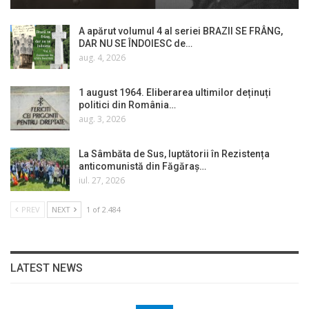
A apărut volumul 4 al seriei BRAZII SE FRÂNG,
DAR NU SE ÎNDOIESC de…
aug. 4, 2026
1 august 1964. Eliberarea ultimilor deținuți
politici din România…
aug. 3, 2026
La Sâmbăta de Sus, luptătorii în Rezistența
anticomunistă din Făgăraș…
iul. 27, 2026
PREV
NEXT
1 of 2.484
LATEST NEWS