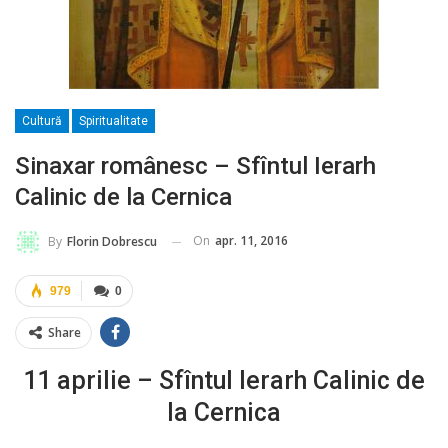
Cultură
Spiritualitate
Sinaxar românesc – Sfîntul Ierarh
Calinic de la Cernica
On
apr. 11, 2016
By
Florin Dobrescu
979
0
Share
11 aprilie – Sfîntul Ierarh Calinic de
la Cernica