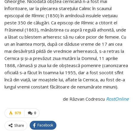
Gheorghe. Niciodată obștea cernicană n-a fost mai
înfloritoare, iar la plecarea starețului Calinic în scaunul
episcopal de Rîmnic (1850) în amîndouă insulele viețuiau
peste 350 de călugări. Ca episcop de Rîmnic a ctitorit el
Frăsineiul (1863), mănăstirea cu aspră regulă athonită, unde
a lăsat cu blestem arhieresc să nu calce picior de femeie. Cu
un an înaintea morții, după ce dăduse vreme de 17 ani cea
mai desăvîrșită pildă de vrednicie arhierească, s-a retras la
Cernica și și-a prevăzut ziua mutării la Domnul, 11 aprilie
1868, rămasă și ziua lui de obștească pomenire (canonizarea
oficială s-a făcut în toamna lui 1955, dar a fost socotit sfînt
încă din viață, iar moaștele lui, aflate la Cernica, au fost de-a
lungul vremii constant făcătoare de nenumărate minuni).
de Răzvan Codrescu
RostOnline
979
0
Share
Facebook