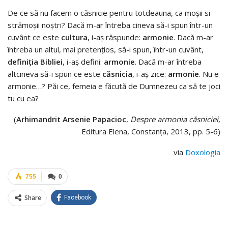
De ce să nu facem o căsnicie pentru totdeauna, ca moşii si
strămoşii noştri? Dacă m-ar întreba cineva să-i spun într-un
cuvânt ce este
cultura
, i-aş răspunde:
armonie
. Dacă m-ar
întreba un altul, mai pretenţios, să-i spun, într-un cuvânt,
definiţia Bibliei
, i-aş defini:
armonie
. Dacă m-ar întreba
altcineva să-i spun ce este
căsnicia
, i-aş zice:
armonie
. Nu e
armonie…? Păi ce, femeia e făcută de Dumnezeu ca să te joci
tu cu ea?
(
Arhimandrit Arsenie Papacioc
,
Despre armonia căsniciei,
Editura Elena, Constanța, 2013, pp. 5-6)
via
Doxologia
755
0
Share
Facebook