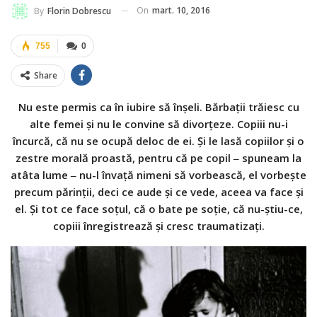
On
mart. 10, 2016
By
Florin Dobrescu
755
0
Share
Nu este permis ca în iubire să înşeli. Bărbaţii trăiesc cu
alte femei şi nu le convine să divorţeze. Copiii nu-i
încurcă, că nu se ocupă deloc de ei. Şi le lasă copiilor şi o
zestre morală proastă, pentru că pe copil ‒ spuneam la
atâta lume ‒ nu-l învaţă nimeni să vorbească, el vorbeşte
precum părinţii, deci ce aude şi ce vede, aceea va face şi
el. Şi tot ce face soţul, că o bate pe soţie, că nu-ştiu-ce,
copiii înregistrează şi cresc traumatizaţi.