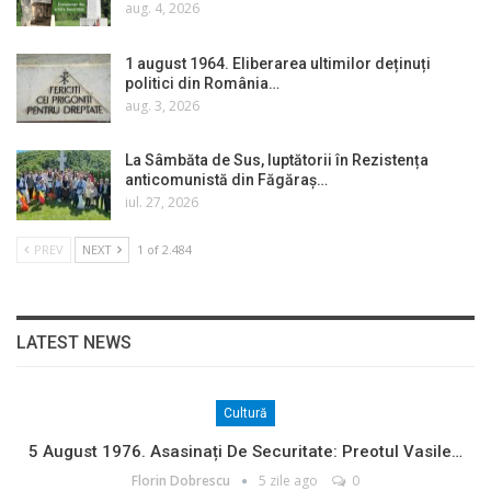
aug. 4, 2026
1 august 1964. Eliberarea ultimilor deținuți
politici din România…
aug. 3, 2026
La Sâmbăta de Sus, luptătorii în Rezistența
anticomunistă din Făgăraș…
iul. 27, 2026
PREV
NEXT
1 of 2.484
LATEST NEWS
Cultură
5 August 1976. Asasinați De Securitate: Preotul Vasile…
Florin Dobrescu
5 zile ago
0