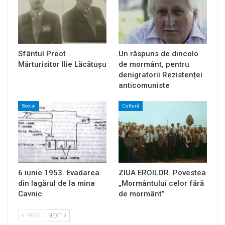
Sfântul Preot
Un răspuns de dincolo
Mărturisitor Ilie Lăcătușu
de mormânt, pentru
denigratorii Rezistenței
anticomuniste
Social
Cultură
6 iunie 1953. Evadarea
ZIUA EROILOR. Povestea
din lagărul de la mina
„Mormântului celor fără
Cavnic
de mormânt”
PREV
NEXT