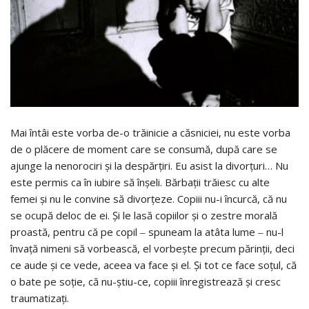
Mai întâi este vorba de-o trăinicie a căsniciei, nu este vorba
de o plăcere de moment care se consumă, după care se
ajunge la nenorociri şi la despărţiri. Eu asist la divorţuri… Nu
este permis ca în iubire să înşeli. Bărbaţii trăiesc cu alte
femei şi nu le convine să divorţeze. Copiii nu-i încurcă, că nu
se ocupă deloc de ei. Şi le lasă copiilor şi o zestre morală
proastă, pentru că pe copil ‒ spuneam la atâta lume ‒ nu-l
învaţă nimeni să vorbească, el vorbeşte precum părinţii, deci
ce aude şi ce vede, aceea va face şi el. Şi tot ce face soţul, că
o bate pe soţie, că nu-ştiu-ce, copiii înregistrează şi cresc
traumatizaţi.