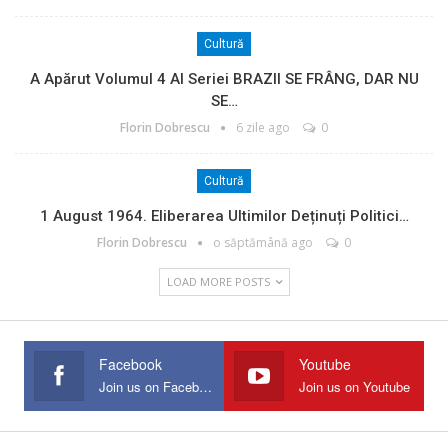
Cultură
A Apărut Volumul 4 Al Seriei BRAZII SE FRÂNG, DAR NU
SE…
Florin Dobrescu
6 zile ago
0
Cultură
1 August 1964. Eliberarea Ultimilor Deținuți Politici…
Florin Dobrescu
o săptămână ago
0
LOAD MORE POSTS
Facebook
Youtube
Join us on Facebook
Join us on Youtube