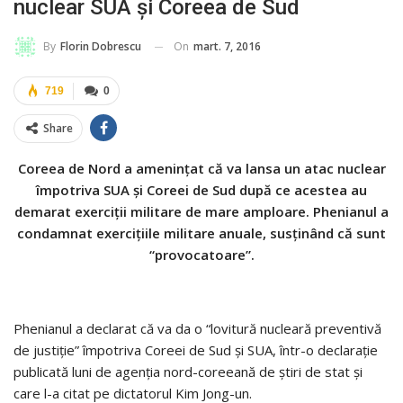
nuclear SUA şi Coreea de Sud
On
mart. 7, 2016
By
Florin Dobrescu
719
0
Share
Coreea de Nord a ameninţat că va lansa un atac nuclear
împotriva SUA şi Coreei de Sud după ce acestea au
demarat exerciţii militare de mare amploare. Phenianul a
condamnat exerciţiile militare anuale, susţinând că sunt
“provocatoare”.
Phenianul a declarat că va da o “lovitură nucleară preventivă
de justiţie” împotriva Coreei de Sud şi SUA, într-o declaraţie
publicată luni de agenţia nord-coreeană de ştiri de stat şi
care l-a citat pe dictatorul Kim Jong-un.