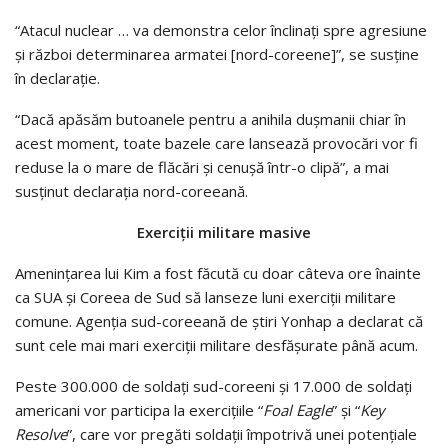
“Atacul nuclear … va demonstra celor înclinaţi spre agresiune
şi război determinarea armatei [nord-coreene]”, se susţine
în declaraţie.
“Dacă apăsăm butoanele pentru a anihila duşmanii chiar în
acest moment, toate bazele care lansează provocări vor fi
reduse la o mare de flăcări şi cenuşă într-o clipă”, a mai
susţinut declaraţia nord-coreeană.
Exerciţii militare masive
Ameninţarea lui Kim a fost făcută cu doar câteva ore înainte
ca SUA şi Coreea de Sud să lanseze luni exerciţii militare
comune. Agenţia sud-coreeană de ştiri Yonhap a declarat că
sunt cele mai mari exerciţii militare desfăşurate până acum.
Peste 300.000 de soldaţi sud-coreeni şi 17.000 de soldaţi
americani vor participa la exerciţiile “
Foal Eagle
” şi “
Key
Resolve
”, care vor pregăti soldaţii împotrivă unei potenţiale