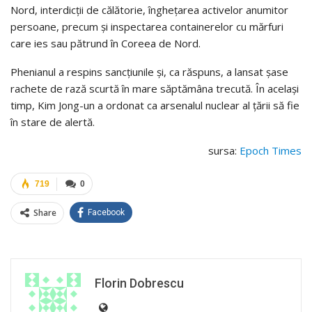
Nord, interdicţii de călătorie, îngheţarea activelor anumitor
persoane, precum şi inspectarea containerelor cu mărfuri
care ies sau pătrund în Coreea de Nord.
Phenianul a respins sancţiunile şi, ca răspuns, a lansat şase
rachete de rază scurtă în mare săptămâna trecută. În acelaşi
timp, Kim Jong-un a ordonat ca arsenalul nuclear al ţării să fie
în stare de alertă.
sursa:
Epoch Times
719
0
Share
Facebook
Florin Dobrescu