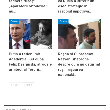
rachete rusești.
că Rusia a suferit un
„Aparatorii ortodoxiei”
eșec strategic în
au…
războiul împotriva…
Extern
Extern
Putin a redenumit
Roșca și Cubreacov.
Academia FSB după
Răzvan Gheorghe
Felix Dzerjinski, atrocele
despre cum au deturnat
arhitect al Terorii…
rușii mișcarea
națională…
PREV
NEXT