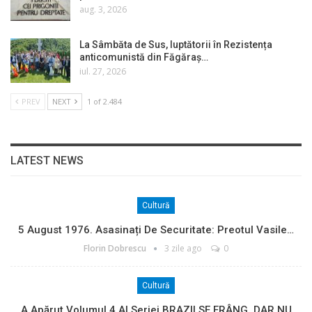
aug. 3, 2026
La Sâmbăta de Sus, luptătorii în Rezistența
anticomunistă din Făgăraș…
iul. 27, 2026
PREV
NEXT
1 of 2.484
LATEST NEWS
Cultură
5 August 1976. Asasinați De Securitate: Preotul Vasile…
Florin Dobrescu
3 zile ago
0
Cultură
A Apărut Volumul 4 Al Seriei BRAZII SE FRÂNG, DAR NU