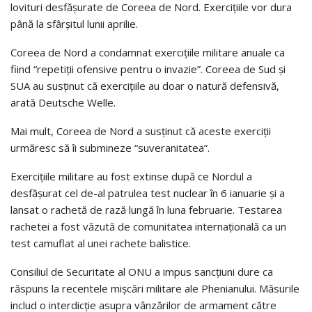
lovituri desfăşurate de Coreea de Nord. Exerciţiile vor dura
până la sfârşitul lunii aprilie.
Coreea de Nord a condamnat exerciţiile militare anuale ca
fiind “repetiţii ofensive pentru o invazie”. Coreea de Sud şi
SUA au susţinut că exerciţiile au doar o natură defensivă,
arată Deutsche Welle.
Mai mult, Coreea de Nord a susţinut că aceste exerciţii
urmăresc să îi submineze “suveranitatea”.
Exerciţiile militare au fost extinse după ce Nordul a
desfăşurat cel de-al patrulea test nuclear în 6 ianuarie şi a
lansat o rachetă de rază lungă în luna februarie. Testarea
rachetei a fost văzută de comunitatea internaţională ca un
test camuflat al unei rachete balistice.
Consiliul de Securitate al ONU a impus sancţiuni dure ca
răspuns la recentele mişcări militare ale Phenianului. Măsurile
includ o interdicţie asupra vânzărilor de armament către