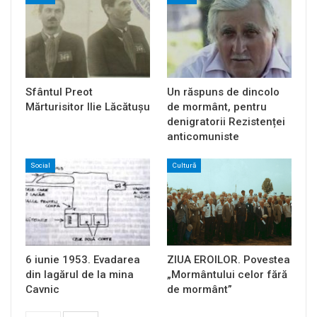
Sfântul Preot
Un răspuns de dincolo
Mărturisitor Ilie Lăcătușu
de mormânt, pentru
denigratorii Rezistenței
anticomuniste
Social
Cultură
6 iunie 1953. Evadarea
ZIUA EROILOR. Povestea
din lagărul de la mina
„Mormântului celor fără
Cavnic
de mormânt”