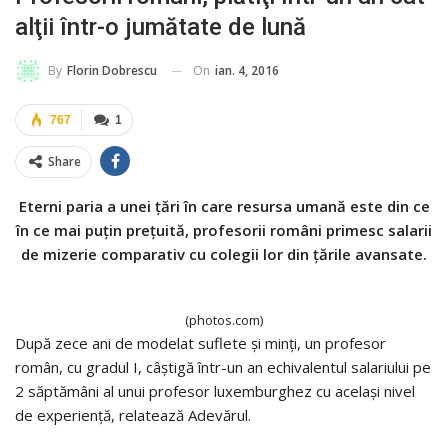
alţii într-o jumătate de lună
On
ian. 4, 2016
By
Florin Dobrescu
767
1
Share
Eterni paria a unei ţări în care resursa umană este din ce
în ce mai puţin preţuită, profesorii români primesc salarii
de mizerie comparativ cu colegii lor din ţările avansate.
(photos.com)
După zece ani de modelat suflete şi minţi, un profesor
român, cu gradul I, câştigă într-un an echivalentul salariului pe
2 săptămâni al unui profesor luxemburghez cu acelaşi nivel
de experienţă, relatează Adevărul.