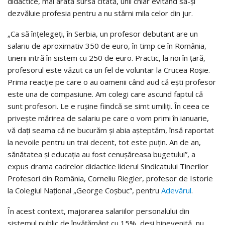
didactice, mai arată sursa citată, unii chiar evitând să-şi
dezvăluie profesia pentru a nu stârni mila celor din jur.
„Ca să înţelegeţi, în Serbia, un profesor debutant are un
salariu de aproximativ 350 de euro, în timp ce în România,
tinerii intră în sistem cu 250 de euro. Practic, la noi în ţară,
profesorul este văzut ca un fel de voluntar la Crucea Roşie.
Prima reacţie pe care o au oamenii când aud că eşti profesor
este una de compasiune. Am colegi care ascund faptul că
sunt profesori. Le e ruşine fiindcă se simt umiliţi. În ceea ce
priveşte mărirea de salariu pe care o vom primi în ianuarie,
vă daţi seama că ne bucurăm şi abia aşteptăm, însă raportat
la nevoile pentru un trai decent, tot este puţin. An de an,
sănătatea şi educaţia au fost cenuşăreasa bugetului”, a
expus drama cadrelor didactice liderul Sindicatului Tinerilor
Profesori din România, Corneliu Riegler, profesor de Istorie
la Colegiul Naţional „George Coşbuc”, pentru
Adevărul
.
În acest context, majorarea salariilor personalului din
sistemul public de învăţământ cu 15%, deşi binevenită, nu