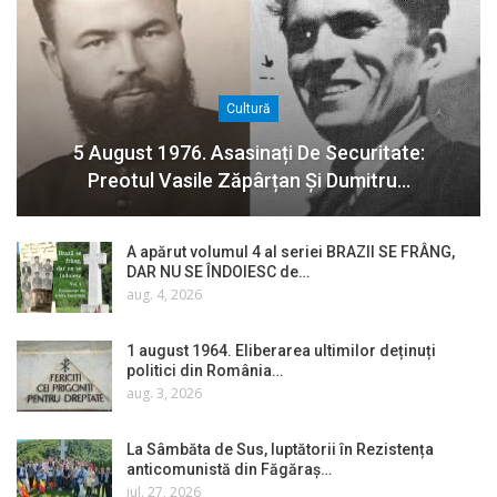
Cultură
5 August 1976. Asasinați De Securitate:
Preotul Vasile Zăpârțan Și Dumitru…
A apărut volumul 4 al seriei BRAZII SE FRÂNG,
DAR NU SE ÎNDOIESC de…
aug. 4, 2026
1 august 1964. Eliberarea ultimilor deținuți
politici din România…
aug. 3, 2026
La Sâmbăta de Sus, luptătorii în Rezistența
anticomunistă din Făgăraș…
iul. 27, 2026