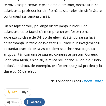
rezolvă nici pe departe problemele de fond, decalajul între
salarizarea profesorilor din România şi a celor din străinătate
continuând să rămână uriaşă.
Un alt fapt notabil, pe lângă discrepanţa în nivelul de
salarizare este faptul că în timp ce un profesor român
lucrează cu clase de 34-35 de elevi, zbătându-se să facă
performanţă, în ţările dezvoltate UE, clasele în învăţământul
secundar sunt de circa 20 de elevi sau chiar mai puţin. La
antipozi, ţări comuniste sau ex-comuniste precum Coreea,
Federaţia Rusă, China au, la fel ca noi, peste 30 de elevi într-
o clasă. În China, de exemplu, profesorii ajung să predea şi la
clase cu 50 de elevi.
de Loredana Diacu
Epoch Times
767
1
Share
Facebook