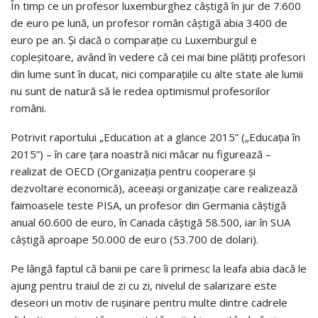
În timp ce un profesor luxemburghez câştigă în jur de 7.600
de euro pe lună, un profesor român câştigă abia 3400 de
euro pe an. Şi dacă o comparaţie cu Luxemburgul e
copleşitoare, având în vedere că cei mai bine plătiţi profesori
din lume sunt în ducat, nici comparaţiile cu alte state ale lumii
nu sunt de natură să le redea optimismul profesorilor
români.
Potrivit raportului „Education at a glance 2015” („Educaţia în
2015”) – în care ţara noastră nici măcar nu figurează –
realizat de OECD (Organizaţia pentru cooperare şi
dezvoltare economică), aceeaşi organizaţie care realizează
faimoasele teste PISA, un profesor din Germania câştigă
anual 60.600 de euro, în Canada câştigă 58.500, iar în SUA
câştigă aproape 50.000 de euro (53.700 de dolari).
Pe lângă faptul că banii pe care îi primesc la leafa abia dacă le
ajung pentru traiul de zi cu zi, nivelul de salarizare este
deseori un motiv de ruşinare pentru multe dintre cadrele