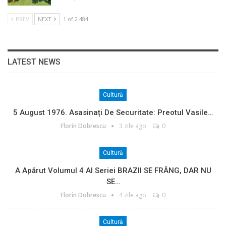
PREV
NEXT
1 of 2.484
LATEST NEWS
Cultură
5 August 1976. Asasinați De Securitate: Preotul Vasile…
Florin Dobrescu
3 zile ago
0
Cultură
A Apărut Volumul 4 Al Seriei BRAZII SE FRÂNG, DAR NU
SE…
Florin Dobrescu
4 zile ago
0
Cultură