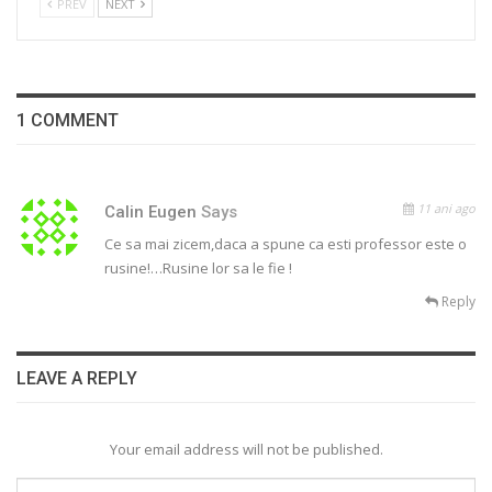
PREV
NEXT
1 COMMENT
11 ani ago
Calin Eugen
Says
Ce sa mai zicem,daca a spune ca esti professor este o
rusine!…Rusine lor sa le fie !
Reply
LEAVE A REPLY
Your email address will not be published.