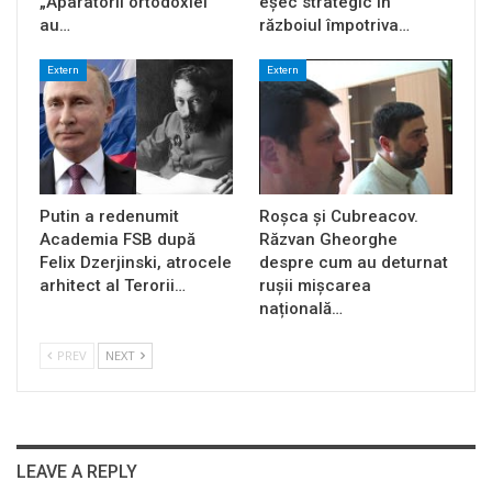
„Aparatorii ortodoxiei”
eșec strategic în
au…
războiul împotriva…
Extern
Extern
Putin a redenumit
Roșca și Cubreacov.
Academia FSB după
Răzvan Gheorghe
Felix Dzerjinski, atrocele
despre cum au deturnat
arhitect al Terorii…
rușii mișcarea
națională…
PREV
NEXT
LEAVE A REPLY