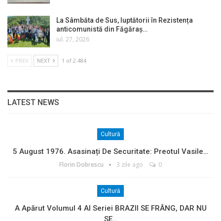
La Sâmbăta de Sus, luptătorii în Rezistența
anticomunistă din Făgăraș…
iul. 27, 2026
PREV
NEXT
1 of 2.484
LATEST NEWS
Cultură
5 August 1976. Asasinați De Securitate: Preotul Vasile…
Florin Dobrescu
3 zile ago
0
Cultură
A Apărut Volumul 4 Al Seriei BRAZII SE FRÂNG, DAR NU
SE…