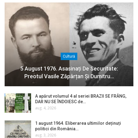
Cultură
5 August 1976. Asasinați De Securitate:
Preotul Vasile Zăpârțan Și Dumitru…
A apărut volumul 4 al seriei BRAZII SE FRÂNG,
DAR NU SE ÎNDOIESC de…
aug. 4, 2026
1 august 1964. Eliberarea ultimilor deținuți
politici din România…
aug. 3, 2026