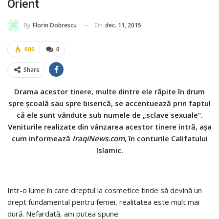
Orient
On
dec. 11, 2015
By
Florin Dobrescu
686
0
Share
Drama acestor tinere, multe dintre ele răpite în drum
spre școală sau spre biserică, se accentuează prin faptul
că ele sunt vândute sub numele de „sclave sexuale”.
Veniturile realizate din vânzarea acestor tinere intră, așa
cum informează
IraqiNews.com
, în conturile Califatului
Islamic.
Intr-o lume în care dreptul la cosmetice tinde să devină un
drept fundamental pentru femei, realitatea este mult mai
dură. Nefardată, am putea spune.