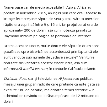
Numeroase canale media accesibile în Asia și Africa au
postat, în noiembrie 2015, anunțuri prin care erau scoase la
licitație fete creștine răpite din Siria și Irak. Vârsta tinerelor
răpite era cuprinsă între 9 și 16 ani, iar prețul cerut era de
aproximativ 200 de dolari, așa cum notează jurnalistul
Raymond Ibrahim pe pagina sa personală de internet.
Drama acestor tinere, multe dintre ele răpite în drum spre
școală sau spre biserică, se accentuează prin faptul că ele
sunt vândute sub numele de „sclave sexuale”. Veniturile
realizate din vânzarea acestor tinere intră, așa cum
informează
IraqiNews.com
, în conturile Califatului Islamic.
Christian Post
, dar și televiziunea
Al Jazeera
au publicat
mesajul unei grupări radicale care pretinde că este gata să
execute 180 de ostatici, majoritatea femei creștine – în
schimbul lor cerându-se o răscumpărare de 12 milioane de
dolari.