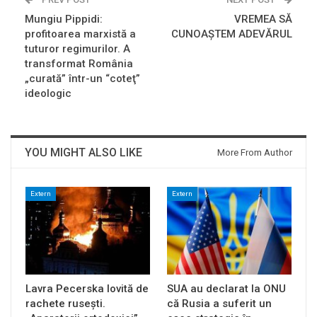
Mungiu Pippidi:
VREMEA SĂ
profitoarea marxistă a
CUNOAȘTEM ADEVĂRUL
tuturor regimurilor. A
transformat România
„curată” într-un “coteţ”
ideologic
YOU MIGHT ALSO LIKE
More From Author
Extern
Extern
Lavra Pecerska lovită de
SUA au declarat la ONU
rachete rusești.
că Rusia a suferit un