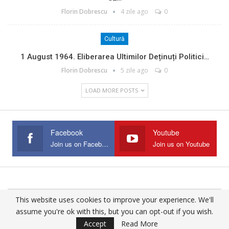
Florin Dobrescu
4 zile ago
0
Cultură
1 August 1964. Eliberarea Ultimilor Deținuți Politici…
Florin Dobrescu
5 zile ago
0
LOAD MORE POSTS
Facebook
Youtube
Join us on Facebook
Join us on Youtube
This website uses cookies to improve your experience. We'll
© 2025 - All Rights Reserved.
assume you're ok with this, but you can opt-out if you wish.
Website Design:
Buciumul
Accept
Read More