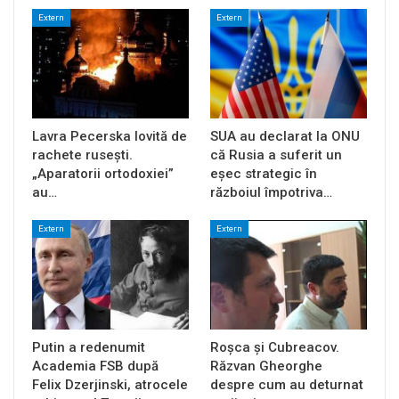
Extern
Extern
Lavra Pecerska lovită de
SUA au declarat la ONU
rachete rusești.
că Rusia a suferit un
„Aparatorii ortodoxiei”
eșec strategic în
au…
războiul împotriva…
Extern
Extern
Putin a redenumit
Roșca și Cubreacov.
Academia FSB după
Răzvan Gheorghe
Felix Dzerjinski, atrocele
despre cum au deturnat