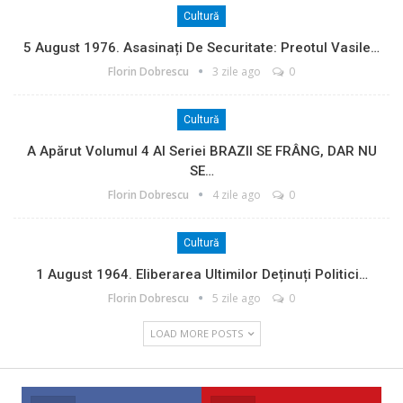
Cultură
5 August 1976. Asasinați De Securitate: Preotul Vasile…
Florin Dobrescu
3 zile ago
0
Cultură
A Apărut Volumul 4 Al Seriei BRAZII SE FRÂNG, DAR NU
SE…
Florin Dobrescu
4 zile ago
0
Cultură
1 August 1964. Eliberarea Ultimilor Deținuți Politici…
Florin Dobrescu
5 zile ago
0
LOAD MORE POSTS