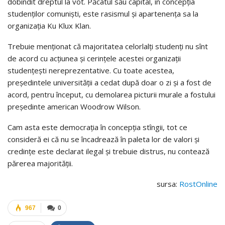
dobîndit dreptul la vot. Păcatul său capital, în concepția
studenților comuniști, este rasismul și apartenența sa la
organizația Ku Klux Klan.
Trebuie menționat că majoritatea celorlalți studenți nu sînt
de acord cu acțiunea și cerințele acestei organizații
studențești nereprezentative. Cu toate acestea,
președintele universității a cedat după doar o zi și a fost de
acord, pentru început, cu demolarea picturii murale a fostului
președinte american Woodrow Wilson.
Cam asta este democrația în concepția stîngii, tot ce
consideră ei că nu se încadrează în paleta lor de valori și
credințe este declarat ilegal și trebuie distrus, nu contează
părerea majorității.
sursa:
RostOnline
967
0