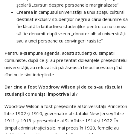
școlară „cursuri despre persoanele marginalizate”
Crearea în campusul univeristății a unui spațiu cultural
destinat exclusiv studenților negrii a cărui denumire să
fie lăsată la latitudinea studenților pentru ca nu cumva
să fie denumit după vreun „donator alb al universității
sau a unei persoane cu convingeri rasiste”
Pentru a-și impune agenda, acești studenți cu simpatii
comuniste, după ce și-au prezentat doleanțele președintelui
universității, au refuzat să părăsească biroul acestuia pînă
cînd nu le sînt îndeplinite.
Dar cine a fost Woodrow Wilson și de ce s-au răsculat
studenții comuniști împotriva lui?
Woodrow Wilson a fost președinte al Universității Princeton
între 1902 și 1910, guvernator al statului New Jersey între
1911 și 1913 și președinte al SUA între 1914 și 1922. În
timpul administrației sale, mai precis în 1920, femeile au