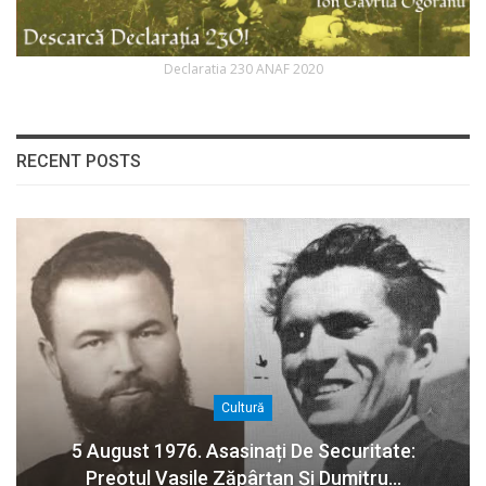
Declaratia 230 ANAF 2020
RECENT POSTS
Cultură
5 August 1976. Asasinați De Securitate:
Preotul Vasile Zăpârțan Și Dumitru…