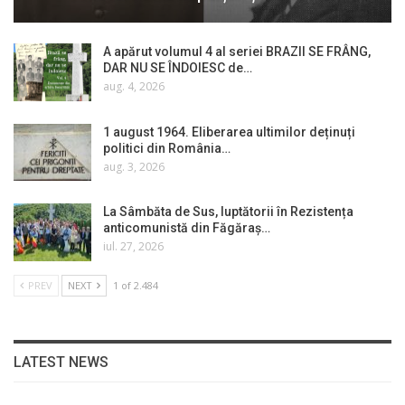
A apărut volumul 4 al seriei BRAZII SE FRÂNG,
DAR NU SE ÎNDOIESC de…
aug. 4, 2026
1 august 1964. Eliberarea ultimilor deținuți
politici din România…
aug. 3, 2026
La Sâmbăta de Sus, luptătorii în Rezistența
anticomunistă din Făgăraș…
iul. 27, 2026
PREV
NEXT
1 of 2.484
LATEST NEWS