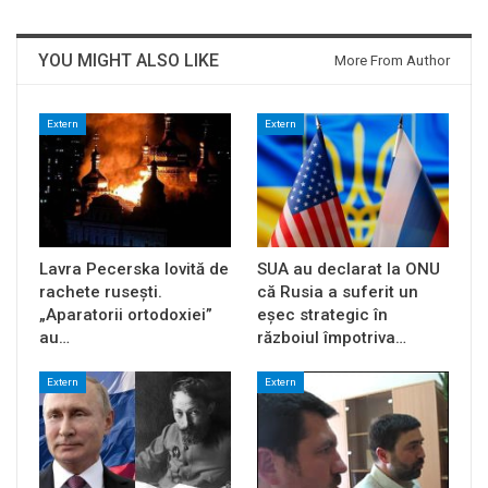
YOU MIGHT ALSO LIKE
More From Author
Extern
Extern
Lavra Pecerska lovită de
SUA au declarat la ONU
rachete rusești.
că Rusia a suferit un
„Aparatorii ortodoxiei”
eșec strategic în
au…
războiul împotriva…
Extern
Extern