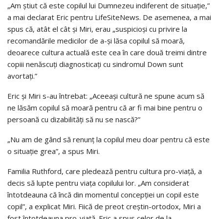
„Am știut că este copilul lui Dumnezeu indiferent de situație,”
a mai declarat Eric pentru LifeSiteNews. De asemenea, a mai
spus că, atât el cât și Miri, erau „suspicioși cu privire la
recomandările medicilor de a-și lăsa copilul să moară,
deoarece cultura actuală este cea în care două treimi dintre
copiii nenăscuţi diagnosticaţi cu sindromul Down sunt
avortați.”
Eric și Miri s-au întrebat: „Aceeași cultură ne spune acum să
ne lăsăm copilul să moară pentru că ar fi mai bine pentru o
persoană cu dizabilități să nu se nască?”
„Nu am de gând să renunț la copilul meu doar pentru că este
o situație grea”, a spus Miri.
Familia Ruthford, care pledează pentru cultura pro-viață, a
decis să lupte pentru viața copilului lor. „Am considerat
întotdeauna că încă din momentul concepției un copil este
copil”, a explicat Miri. Fiică de preot creștin-ortodox, Miri a
fost întotdeauna pro-viață. Eric a spus celor de la