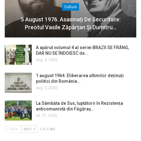
Cultură
5 August 1976. Asasinați De Securitate:
Preotul Vasile Zăpârțan Și Dumitru…
A apărut volumul 4 al seriei BRAZII SE FRÂNG,
DAR NU SE ÎNDOIESC de…
aug. 4, 2026
1 august 1964. Eliberarea ultimilor deținuți
politici din România…
aug. 3, 2026
La Sâmbăta de Sus, luptătorii în Rezistența
anticomunistă din Făgăraș…
iul. 27, 2026
PREV
NEXT
1 of 2.484