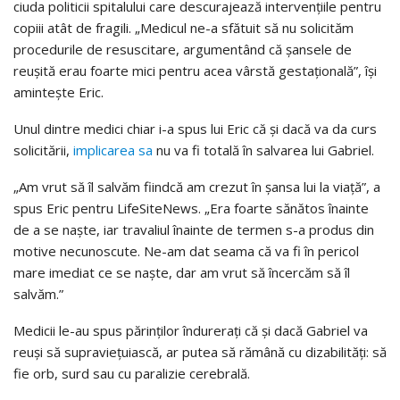
ciuda politicii spitalului care descurajează intervențiile pentru
copiii atât de fragili. „Medicul ne-a sfătuit să nu solicităm
procedurile de resuscitare, argumentând că șansele de
reușită erau foarte mici pentru acea vârstă gestațională”, își
amintește Eric.
Unul dintre medici chiar i-a spus lui Eric că și dacă va da curs
solicitării,
implicarea sa
nu va fi totală în salvarea lui Gabriel.
„Am vrut să îl salvăm fiindcă am crezut în șansa lui la viață”, a
spus Eric pentru LifeSiteNews. „Era foarte sănătos înainte
de a se naște, iar travaliul înainte de termen s-a produs din
motive necunoscute. Ne-am dat seama că va fi în pericol
mare imediat ce se naște, dar am vrut să încercăm să îl
salvăm.”
Medicii le-au spus părinților îndurerați că și dacă Gabriel va
reuși să supraviețuiască, ar putea să rămână cu dizabilităţi: să
fie orb, surd sau cu paralizie cerebrală.