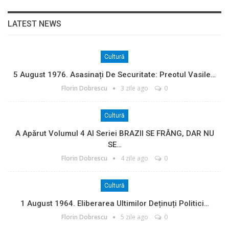
LATEST NEWS
Cultură
5 August 1976. Asasinați De Securitate: Preotul Vasile…
Florin Dobrescu
3 zile ago
0
Cultură
A Apărut Volumul 4 Al Seriei BRAZII SE FRÂNG, DAR NU
SE…
Florin Dobrescu
4 zile ago
0
Cultură
1 August 1964. Eliberarea Ultimilor Deținuți Politici…
Florin Dobrescu
5 zile ago
0