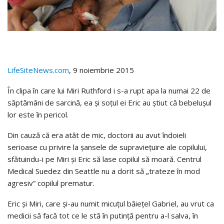
LifeSiteNews.com
, 9 noiembrie 2015
În clipa în care lui Miri Ruthford i s-a rupt apa la numai 22 de
săptămâni de sarcină, ea și soțul ei Eric au știut că bebelușul
lor este în pericol.
Din cauză că era atât de mic, doctorii au avut îndoieli
serioase cu privire la șansele de supraviețuire ale copilului,
sfătuindu-i pe Miri și Eric să lase copilul să moară. Centrul
Medical Suedez din Seattle nu a dorit să „trateze în mod
agresiv” copilul prematur.
Eric și Miri, care și-au numit micuțul băiețel Gabriel, au vrut ca
medicii să facă tot ce le stă în putință pentru a-l salva, în