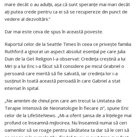
mare decât o au adulții, așa că sunt speranțe mai mari decât
ați putea crede pentru ca ei să se recupereze din punct de
vedere al dezvoltării.”
Dar mai este ceva de spus în această poveste.
Raportul celor de la Seattle Times în ceea ce privește familia
Ruthford a ignorat un aspect absolut esențial pe care Julia
Duin de la Get Religion l-a observat: Credința creștină a lui
Miri și a lui Eric i-a făcut să îl considere pe micul Grabriel o
persoană care merită să fie salvată, iar credința lor i-a
susținut în toată această perioadă în care Gabriel a stat
internat în spital.
„Ne amintim de chinul prin care am trecut la Unitatea de
Terapie Intensivă de Neonatologie în fiecare zi”, spune Eric
celor de la LifeSiteNews. „Mi-a oferit șansa de a înțelege mai
profund ce înseamnă mijlocirea. Nu înseamnă numai să ceri
oamenilor să se roage pentru sănătatea ta dar să le ceri să