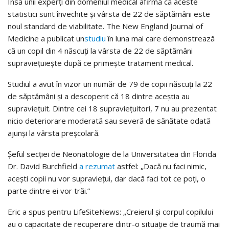
Însă unii experți din domeniul medical afirmă că aceste
statistici sunt învechite și vârsta de 22 de săptămâni este
noul standard de viabilitate. The New England Journal of
Medicine a publicat un
studiu
în luna mai care demonstrează
că un copil din 4 născuți la vârsta de 22 de săptămâni
supraviețuieşte după ce primeşte tratament medical.
Studiul a avut în vizor un număr de 79 de copii născuți la 22
de săptămâni și a descoperit că 18 dintre aceștia au
supraviețuit. Dintre cei 18 supraviețuitori, 7 nu au prezentat
nicio deteriorare moderată sau severă de sănătate odată
ajunși la vârsta preșcolară.
Șeful secției de Neonatologie de la Universitatea din Florida
Dr. David Burchfield
a rezumat
astfel: „Dacă nu faci nimic,
acești copii nu vor supraviețui, dar dacă faci tot ce poți, o
parte dintre ei vor trăi.”
Eric a spus pentru LifeSiteNews: „Creierul și corpul copilului
au o capacitate de recuperare dintr-o situație de traumă mai