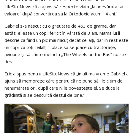
LifeSiteNews că a ajuns să respecte viața „la adevărata sa
valoare” după convertirea sa la Ortodoxie acum 14 ani.”
Gabriel s-a născut cu o greutate de 453 de grame, dar
astăzi el este un copil fericit în vârstă de 3 ani. Mama lui îl
descrie ca fiind un pic mai micuț decât ceilalți, dar în rest este
un copil ca toţi ceilalţi: îi place să se joace cu tractorașe,
avioane și să cânte melodia „The Wheels on the Bus” foarte
des.
Eric a spus pentru LifeSiteNews că „în ultima vreme Gabriel a
ajuns să memoreze cărți pentru că ne pune să i le citim de
nenumărate ori, după care ni le povestește el. Se duce la
grădiniță și se descurcă destul de bine.”