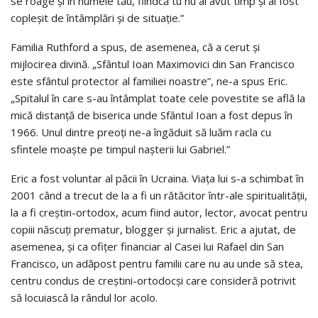
se roage și în numele tău, fiindcă tu nu ai avut timp și ai fost
copleșit de întâmplări și de situație.”
Familia Ruthford a spus, de asemenea, că a cerut și
mijlocirea divină. „Sfântul Ioan Maximovici din San Francisco
este sfântul protector al familiei noastre”, ne-a spus Eric.
„Spitalul în care s-au întâmplat toate cele povestite se află la
mică distanță de biserica unde Sfântul Ioan a fost depus în
1966. Unul dintre preoți ne-a îngăduit să luăm racla cu
sfintele moaște pe timpul nașterii lui Gabriel.”
Eric a fost voluntar al păcii în Ucraina. Viața lui s-a schimbat în
2001 când a trecut de la a fi un rătăcitor într-ale spiritualității,
la a fi creștin-ortodox, acum fiind autor, lector, avocat pentru
copiii născuți prematur, blogger și jurnalist. Eric a ajutat, de
asemenea, și ca ofițer financiar al Casei lui Rafael din San
Francisco, un adăpost pentru familii care nu au unde să stea,
centru condus de creștini-ortodocși care consideră potrivit
să locuiască la rândul lor acolo.