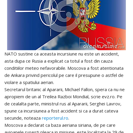
NATO sustine ca aceasta incursiune nu este un accident,
asta dupa ce Rusia a explicat ca totul a fost din cauza
conditiilor meteo nefavorabile. Moscova a fost atentionata
de Ankara privind pericolul pe care il presupune o astfel de
violare a spatiului aerian.
Secretarul britanic al Apararii, Michael Fallon, spera ca nu ne
apropiem de un al Treilea Razboi Mondial, scrie evz.ro. Pe
de cealalta parte, ministrul rus al Apararii, Serghei Lavrov,
spune ca incursiunea a fost accident si ca a durat cateva
secunde, noteaza
reporterul.ro
.
Moscova a declarat ca baza aeriana siriana, de pe care
avioanele rusesti pleaca in misiune, este localizata la 29 de