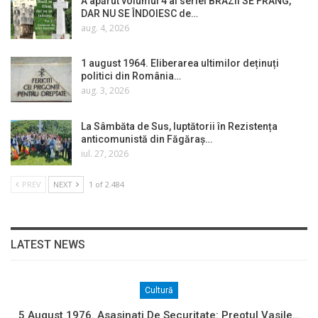
A apărut volumul 4 al seriei BRAZII SE FRÂNG,
DAR NU SE ÎNDOIESC de…
aug. 4, 2026
1 august 1964. Eliberarea ultimilor deținuți
politici din România…
aug. 3, 2026
La Sâmbăta de Sus, luptătorii în Rezistența
anticomunistă din Făgăraș…
iul. 27, 2026
PREV
NEXT
1 of 2.484
LATEST NEWS
Cultură
5 August 1976. Asasinați De Securitate: Preotul Vasile…