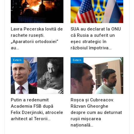
Lavra Pecerska lovită de
SUA au declarat la ONU
rachete rusești.
că Rusia a suferit un
„Aparatorii ortodoxiei”
eșec strategic în
au…
războiul împotriva…
Extern
Extern
Putin a redenumit
Roșca și Cubreacov.
Academia FSB după
Răzvan Gheorghe
Felix Dzerjinski, atrocele
despre cum au deturnat
arhitect al Terorii…
rușii mișcarea
națională…