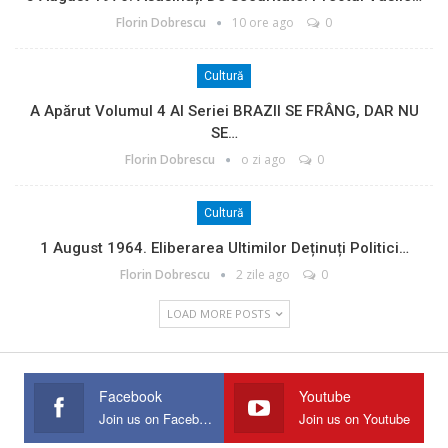
Florin Dobrescu
10 ore ago
0
Cultură
A Apărut Volumul 4 Al Seriei BRAZII SE FRÂNG, DAR NU
SE…
Florin Dobrescu
o zi ago
0
Cultură
1 August 1964. Eliberarea Ultimilor Deținuți Politici…
Florin Dobrescu
2 zile ago
0
LOAD MORE POSTS
Facebook
Youtube
Join us on Facebook
Join us on Youtube