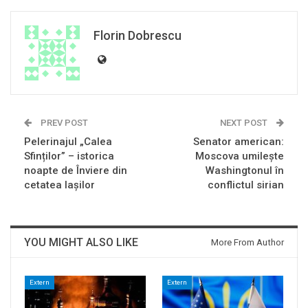
Florin Dobrescu
PREV POST
NEXT POST
Pelerinajul „Calea
Senator american:
Sfinților” – istorica
Moscova umileşte
noapte de Înviere din
Washingtonul în
cetatea Iașilor
conflictul sirian
YOU MIGHT ALSO LIKE
More From Author
Extern
Extern