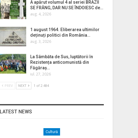
A apărut volumul 4 al seriei BRAZII
SE FRÂNG, DAR NU SE ÎNDOIESC de…
aug. 4, 2026
1 august 1964. Eliberarea ultimilor
deținuți politici din România…
aug. 3, 2026
La Sâmbăta de Sus, luptătorii în
Rezistența anticomunistă din
Făgăraș…
iul. 27, 2026
PREV
NEXT
1 of 2.484
LATEST NEWS
Cultură