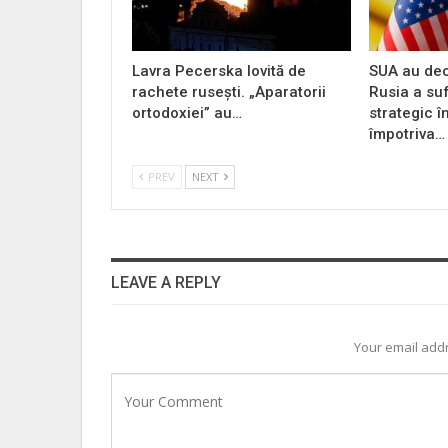
Lavra Pecerska lovită de
SUA au dec
rachete rusești. „Aparatorii
Rusia a su
ortodoxiei” au…
strategic î
împotriva…
PREV
NEXT
LEAVE A REPLY
Your email addr