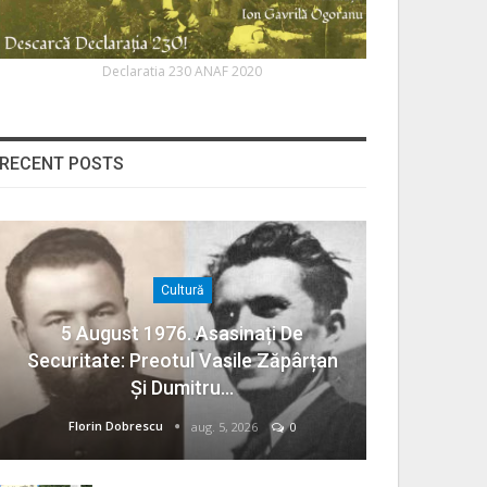
Declaratia 230 ANAF 2020
RECENT POSTS
Cultură
5 August 1976. Asasinați De
Securitate: Preotul Vasile Zăpârțan
Și Dumitru…
Florin Dobrescu
aug. 5, 2026
0