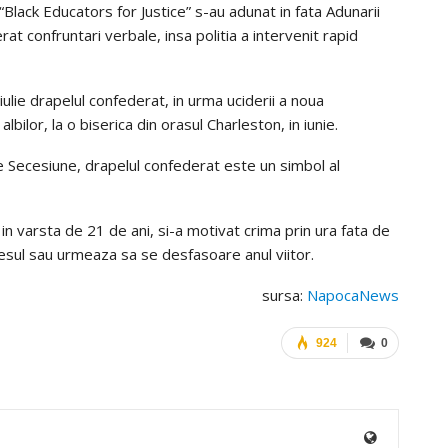
Black Educators for Justice” s-au adunat in fata Adunarii
t confruntari verbale, insa politia a intervenit rapid
iulie drapelul confederat, in urma uciderii a noua
bilor, la o biserica din orasul Charleston, in iunie.
e Secesiune, drapelul confederat este un simbol al
in varsta de 21 de ani, si-a motivat crima prin ura fata de
ocesul sau urmeaza sa se desfasoare anul viitor.
sursa:
NapocaNews
924
0