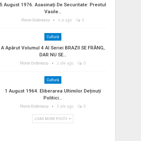
5 August 1976. Asasinați De Securitate: Preotul
Vasile…
Florin Dobrescu
o zi ago
0
Cultură
A Apărut Volumul 4 Al Seriei BRAZII SE FRÂNG,
DAR NU SE…
Florin Dobrescu
2 zile ago
0
Cultură
1 August 1964. Eliberarea Ultimilor Deținuți
Politici…
Florin Dobrescu
3 zile ago
0
LOAD MORE POSTS