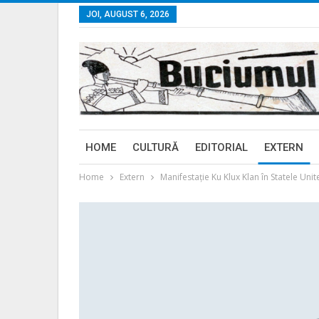
JOI, AUGUST 6, 2026
HOME
CULTURĂ
EDITORIAL
EXTERN
Home
Extern
Manifestație Ku Klux Klan în Statele Unit