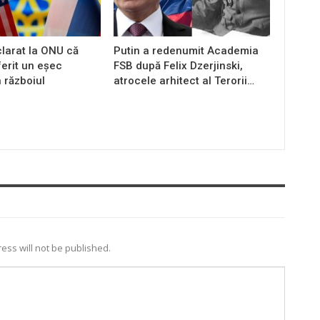
larat la ONU că
Putin a redenumit Academia
ferit un eșec
FSB după Felix Dzerjinski,
n războiul
atrocele arhitect al Terorii…
ess will not be published.