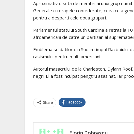
Aproximativ o suta de membri ai unui grup numit “
Generale cu drapele confederate, ceea ce a genera
pentru a desparti cele doua grupuri.
Parlamentul statului South Carolina a retras la 10 
afroamericani de catre un partizan al suprematiei al
Emblema soldatilor din Sud in timpul Razboiului d
rasismului pentru multi americani.
Autorul masacrului de la Charleston, Dylann Roof, 
negri. El a fost inculpat pengtru asasinat, iar pr
Share
Facebook
Florin Dobrescu