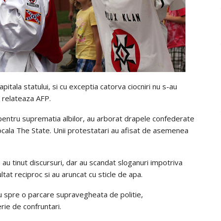
apitala statului, si cu exceptia catorva ciocniri nu s-au
, relateaza AFP.
 pentru suprematia albilor, au arborat drapele confederate
 locala The State. Unii protestatari au afisat de asemenea
u au tinut discursuri, dar au scandat sloganuri impotriva
tat reciproc si au aruncat cu sticle de apa.
u spre o parcare supravegheata de politie,
erie de confruntari.