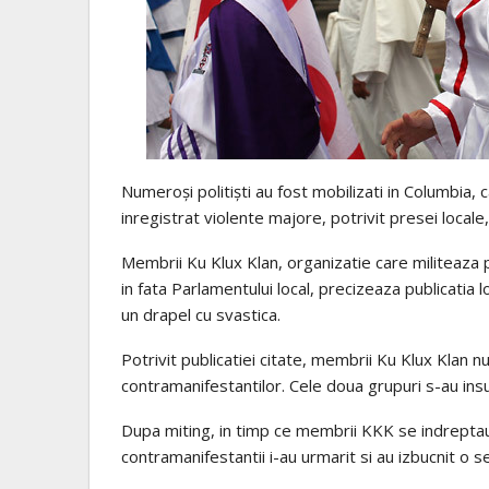
Numeroși politiști au fost mobilizati in Columbia, c
inregistrat violente majore, potrivit presei locale
Membrii Ku Klux Klan, organizatie care militeaza
in fata Parlamentului local, precizeaza publicatia
un drapel cu svastica.
Potrivit publicatiei citate, membrii Ku Klux Klan n
contramanifestantilor. Cele doua grupuri s-au insul
Dupa miting, in timp ce membrii KKK se indrepta
contramanifestantii i-au urmarit si au izbucnit o s